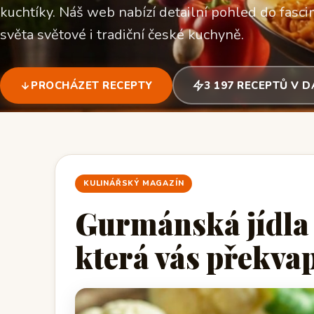
kuchtíky. Náš web nabízí detailní pohled do fascin
světa světové i tradiční české kuchyně.
PROCHÁZET RECEPTY
3 197 RECEPTŮ V 
KULINÁŘSKÝ MAGAZÍN
Gurmánská jídla 
která vás překva