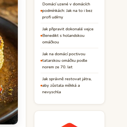
Domácí uzené v domácích
podmínkách: Jak na to i bez
profi udírny
Jak připravit dokonalé vejce
Benedikt s holandskou
omáčkou
Jak na domácí poctivou
tatarskou omáčku podle
norem ze 70. let
Jak správně restovat játra,
aby zůstala měkká a
nevyschla