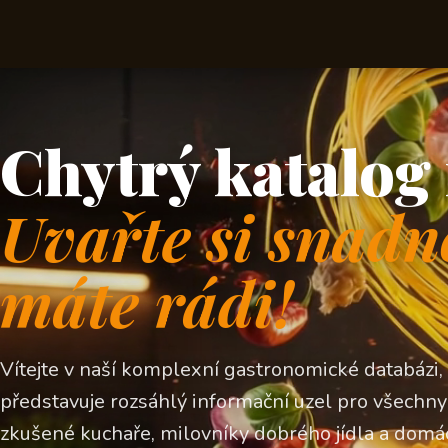
Chytrý katalog 
Uvařte si snadn
máte rádi!
Vítejte v naší komplexní gastronomické databázi,
představuje rozsáhlý informační uzel pro všechny z
zkušené kuchaře, milovníky dobrého jídla a domá