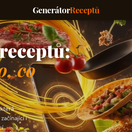
Generátor
Receptů
receptů:
o, co
 která
ačínající i
cí