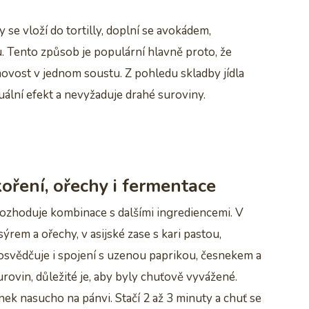
y se vloží do tortilly, doplní se avokádem,
. Tento způsob je populární hlavně proto, že
ovost v jednom soustu. Z pohledu skladby jídla
uální efekt a nevyžaduje drahé suroviny.
oření, ořechy i fermentace
ozhoduje kombinace s dalšími ingrediencemi. V
rem a ořechy, v asijské zase s kari pastou,
svědčuje i spojení s uzenou paprikou, česnekem a
ovin, důležité je, aby byly chuťově vyvážené.
ek nasucho na pánvi. Stačí 2 až 3 minuty a chuť se