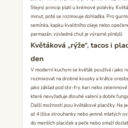
Stejný princip platí u krémové polévky. Květá
minut, poté se rozmixuje dohladka. Pro gur
semínka, kapku kvalitního oleje nebo opečené
parmazán, výsledná chuť je výrazně plnější.
Květáková „rýže“, tacos i plac
den
V moderní kuchyni se květák používá i jako 
rozmixovat na drobné kousky a krátce orestov
jako základ pod stir-fry, kari nebo zeleninové 
které nevyžaduje dlouhé vaření a dobře fungu
Další možností jsou květákové placičky. Na je
až 4 lžíce strouhanky nebo jemně mletých ove
do menších placiček a peče nebo smaží dozlato