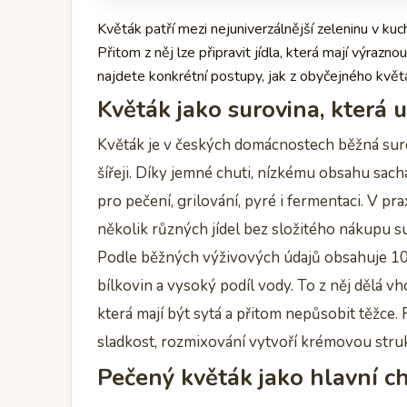
Květák patří mezi nejuniverzálnější zeleninu v kuc
Přitom z něj lze připravit jídla, která mají výrazn
najdete konkrétní postupy, jak z obyčejného květá
Květák jako surovina, která u
Květák je v českých domácnostech běžná suro
šířeji. Díky jemné chuti, nízkému obsahu sach
pro pečení, grilování, pyré i fermentaci. V pra
několik různých jídel bez složitého nákupu s
Podle běžných výživových údajů obsahuje 10
bílkovin a vysoký podíl vody. To z něj dělá vho
která mají být sytá a přitom nepůsobit těžce.
sladkost, rozmixování vytvoří krémovou stru
Pečený květák jako hlavní c