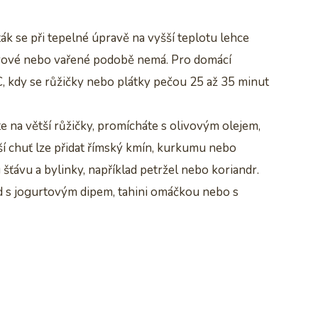
ák se při tepelné úpravě na vyšší teplotu lehce
syrové nebo vařené podobě nemá. Pro domácí
C, kdy se růžičky nebo plátky pečou 25 až 35 minut
te na větší růžičky, promícháte s olivovým olejem,
ší chuť lze přidat římský kmín, kurkumu nebo
 šťávu a bylinky, například petržel nebo koriandr.
d s jogurtovým dipem, tahini omáčkou nebo s