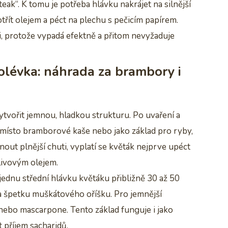
eak“. K tomu je potřeba hlávku nakrájet na silnější
otřít olejem a péct na plechu s pečicím papírem.
, protože vypadá efektně a přitom nevyžaduje
olévka: náhrada za brambory i
ytvořit jemnou, hladkou strukturu. Po uvaření a
 místo bramborové kaše nebo jako základ pro ryby,
nout plnější chuti, vyplatí se květák nejprve upéct
livovým olejem.
ednu střední hlávku květáku přibližně 30 až 50
a špetku muškátového oříšku. Pro jemnější
 nebo mascarpone. Tento základ funguje i jako
it příjem sacharidů.