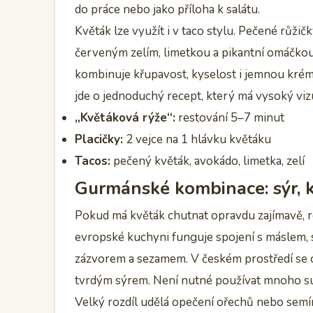
do práce nebo jako příloha k salátu.
Květák lze využít i v taco stylu. Pečené růžičk
červeným zelím, limetkou a pikantní omáčkou
kombinuje křupavost, kyselost i jemnou krém
jde o jednoduchý recept, který má vysoký viz
„Květáková rýže“:
restování 5–7 minut
Placičky:
2 vejce na 1 hlávku květáku
Tacos:
pečený květák, avokádo, limetka, zelí
Gurmánské kombinace: sýr, k
Pokud má květák chutnat opravdu zajímavě, r
evropské kuchyni funguje spojení s máslem, sý
zázvorem a sezamem. V českém prostředí se o
tvrdým sýrem. Není nutné používat mnoho sur
Velký rozdíl udělá opečení ořechů nebo semín