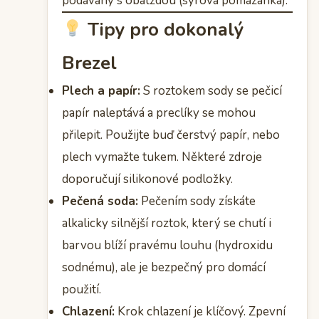
podávaný s obatzdou (sýrová pomazánka).
Tipy pro dokonalý
Brezel
Plech a papír:
S roztokem sody se pečicí
papír naleptává a preclíky se mohou
přilepit. Použijte buď čerstvý papír, nebo
plech vymažte tukem. Některé zdroje
doporučují silikonové podložky.
Pečená soda:
Pečením sody získáte
alkalicky silnější roztok, který se chutí i
barvou blíží pravému louhu (hydroxidu
sodnému), ale je bezpečný pro domácí
použití.
Chlazení:
Krok chlazení je klíčový. Zpevní