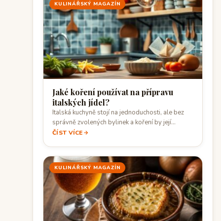
KULINÁŘSKÝ MAGAZÍN
Jaké koření používat na přípravu
italských jídel?
Italská kuchyně stojí na jednoduchosti, ale bez
správně zvolených bylinek a koření by její…
ČÍST VÍCE
KULINÁŘSKÝ MAGAZÍN