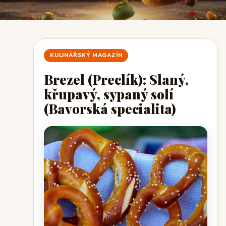
KULINÁŘSKÝ MAGAZÍN
Brezel (Preclík): Slaný,
křupavý, sypaný solí
(Bavorská specialita)