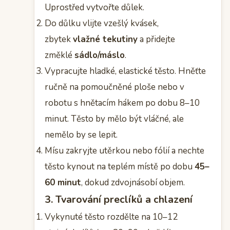
Uprostřed vytvořte důlek.
Do důlku vlijte vzešlý kvásek,
zbytek
vlažné tekutiny
a přidejte
změklé
sádlo/máslo
.
Vypracujte hladké, elastické těsto. Hněťte
ručně na pomoučněné ploše nebo v
robotu s hnětacím hákem po dobu 8–10
minut. Těsto by mělo být vláčné, ale
nemělo by se lepit.
Mísu zakryjte utěrkou nebo fólií a nechte
těsto kynout na teplém místě po dobu
45–
60 minut
, dokud zdvojnásobí objem.
3. Tvarování preclíků a chlazení
Vykynuté těsto rozdělte na 10–12