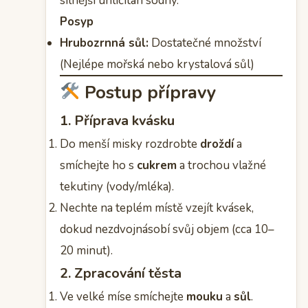
silnější uhličitan sodný.
Posyp
Hrubozrnná sůl:
Dostatečné množství
(Nejlépe mořská nebo krystalová sůl)
Postup přípravy
1. Příprava kvásku
Do menší misky rozdrobte
droždí
a
smíchejte ho s
cukrem
a trochou vlažné
tekutiny (vody/mléka).
Nechte na teplém místě vzejít kvásek,
dokud nezdvojnásobí svůj objem (cca 10–
20 minut).
2. Zpracování těsta
Ve velké míse smíchejte
mouku
a
sůl
.