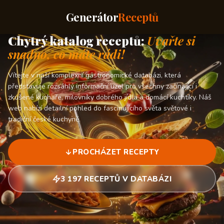
Generátor
Receptů
Chytrý katalog receptů:
Uvařte si
snadno, co máte rádi!
Vítejte v naší komplexní gastronomické databázi, která
představuje rozsáhlý informační uzel pro všechny začínající i
zkušené kuchaře, milovníky dobrého jídla a domácí kuchtíky. Náš
web nabízí detailní pohled do fascinujícího světa světové i
tradiční české kuchyně.
PROCHÁZET RECEPTY
3 197 RECEPTŮ V DATABÁZI