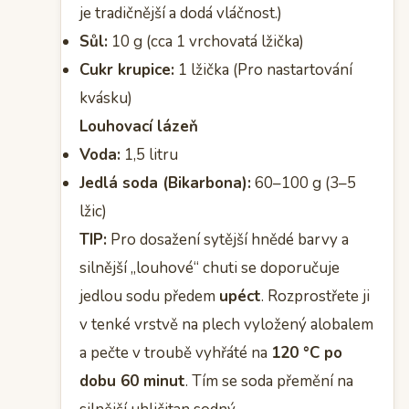
je tradičnější a dodá vláčnost.)
Sůl:
10 g (cca 1 vrchovatá lžička)
Cukr krupice:
1 lžička (Pro nastartování
kvásku)
Louhovací lázeň
Voda:
1,5 litru
Jedlá soda (Bikarbona):
60–100 g (3–5
lžic)
TIP:
Pro dosažení sytější hnědé barvy a
silnější „louhové“ chuti se doporučuje
jedlou sodu předem
upéct
. Rozprostřete ji
v tenké vrstvě na plech vyložený alobalem
a pečte v troubě vyhřáté na
120 °C po
dobu 60 minut
. Tím se soda přemění na