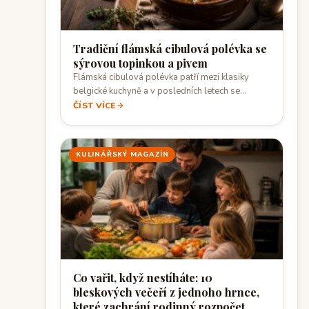
Tradiční flámská cibulová polévka se
sýrovou topinkou a pivem
Flámská cibulová polévka patří mezi klasiky
belgické kuchyně a v posledních letech se
objevuje…
ČÍST VÍCE
KULINÁŘSKÝ MAGAZÍN
Co vařit, když nestíháte: 10
bleskových večeří z jednoho hrnce,
které zachrání rodinný rozpočet