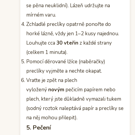
se pěna neuklidní). Lázeň udržujte na
mírném varu.
Zchladlé preclíky opatrně ponořte do
horké lázně, vždy jen 1–2 kusy najednou.
Louhujte cca
30 vteřin
z každé strany
(celkem 1 minuta).
Pomocí děrované lžíce (naběračky)
preclíky vyjměte a nechte okapat.
Vraťte je zpět na plech
vyložený
novým
pečicím papírem nebo
plech, který jste důkladně vymazali tukem
(sodný roztok naleptává papír a preclíky se
na něj mohou přilepit).
5. Pečení