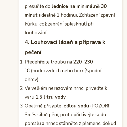
přesuňte do
lednice na minimálně 30
minut
(ideálně 1 hodinu). Zchlazení zpevní
kůrku, což zabrání splasknutí při
louhování.
4. Louhovací lázeň a příprava k
pečení
Předehřejte troubu na
220–230
°C
(horkovzduch nebo horní/spodní
ohřev).
Ve velkém nerezovém hrnci přiveďte k
varu
1,5 litru vody
.
Opatrně přisypte
jedlou sodu
(POZOR!
Směs silně pění, proto přidávejte sodu
pomalu a hrnec stáhněte z plamene, dokud