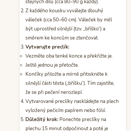
stejných dílů (cca 80–90 g každý).
Z každého kousku vyválejte dlouhý
váleček (cca 50–60 cm). Váleček by měl
být uprostřed silnější (tzv. „bříško“) a
směrem ke koncům se ztenčovat.
Vytvarujte preclík:
Vezměte oba tenké konce a překřižte je.
Ještě jednou je přetočte.
Končíky přiložte a mírně přitiskněte k
silnější části těsta („bříšku“). Tím zajistíte,
že se při pečení nerozlepí.
Vytvarované preclíky naskládejte na plech
vyložený pečicím papírem nebo fólií.
Důležitý krok:
Ponechte preclíky na
plechu 15 minut odpočinout a poté je