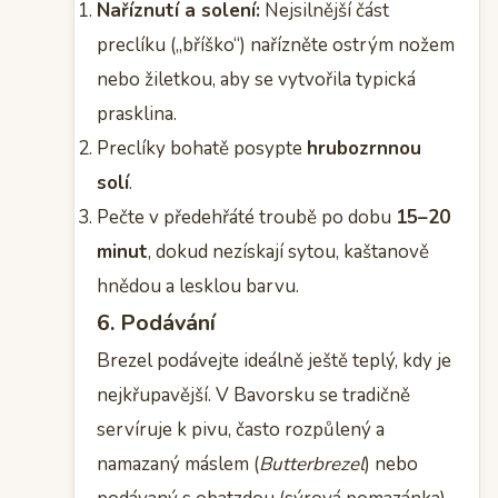
Naříznutí a solení:
Nejsilnější část
preclíku („bříško“) nařízněte ostrým nožem
nebo žiletkou, aby se vytvořila typická
prasklina.
Preclíky bohatě posypte
hrubozrnnou
solí
.
Pečte v předehřáté troubě po dobu
15–20
minut
, dokud nezískají sytou, kaštanově
hnědou a lesklou barvu.
6. Podávání
Brezel podávejte ideálně ještě teplý, kdy je
nejkřupavější. V Bavorsku se tradičně
servíruje k pivu, často rozpůlený a
namazaný máslem (
Butterbrezel
) nebo