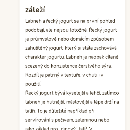
záleží
Labneh a řecký jogurt se na první pohled
podobají, ale nejsou totožné. Řecký jogurt
je průmyslově nebo domácím způsobem
zahuštěný jogurt, který si stále zachovává
charakter jogurtu. Labneh je naopak cíleně
scezený do konzistence čerstvého sýra.
Rozdíl je patrný v textuře, v chuti i v
použití.
Řecký jogurt bývá kyselejší a lehčí, zatímco
labneh je hutnější, máslovější a lépe drží na
talíři. To je důležité například při
servírování s pečivem, zeleninou nebo
jako základ pro „dipový“ talíř. V