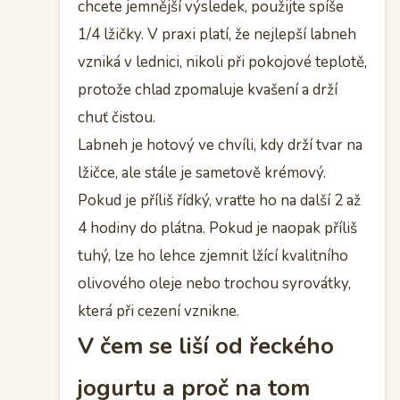
chcete jemnější výsledek, použijte spíše
1/4 lžičky. V praxi platí, že nejlepší labneh
vzniká v lednici, nikoli při pokojové teplotě,
protože chlad zpomaluje kvašení a drží
chuť čistou.
Labneh je hotový ve chvíli, kdy drží tvar na
lžičce, ale stále je sametově krémový.
Pokud je příliš řídký, vraťte ho na další 2 až
4 hodiny do plátna. Pokud je naopak příliš
tuhý, lze ho lehce zjemnit lžící kvalitního
olivového oleje nebo trochou syrovátky,
která při cezení vznikne.
V čem se liší od řeckého
jogurtu a proč na tom