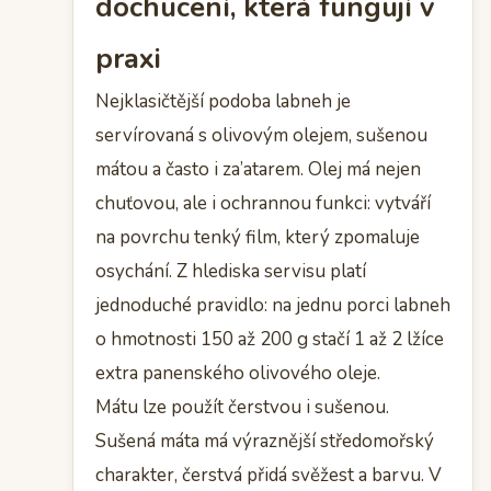
dochucení, která fungují v
praxi
Nejklasičtější podoba labneh je
servírovaná s olivovým olejem, sušenou
mátou a často i za’atarem. Olej má nejen
chuťovou, ale i ochrannou funkci: vytváří
na povrchu tenký film, který zpomaluje
osychání. Z hlediska servisu platí
jednoduché pravidlo: na jednu porci labneh
o hmotnosti 150 až 200 g stačí 1 až 2 lžíce
extra panenského olivového oleje.
Mátu lze použít čerstvou i sušenou.
Sušená máta má výraznější středomořský
charakter, čerstvá přidá svěžest a barvu. V