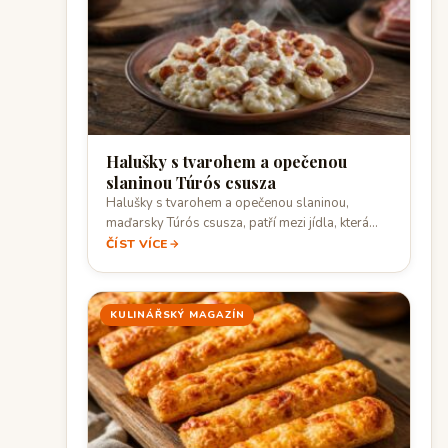
Halušky s tvarohem a opečenou
slaninou Túrós csusza
Halušky s tvarohem a opečenou slaninou,
maďarsky Túrós csusza, patří mezi jídla, která
stojí…
ČÍST VÍCE
KULINÁŘSKÝ MAGAZÍN