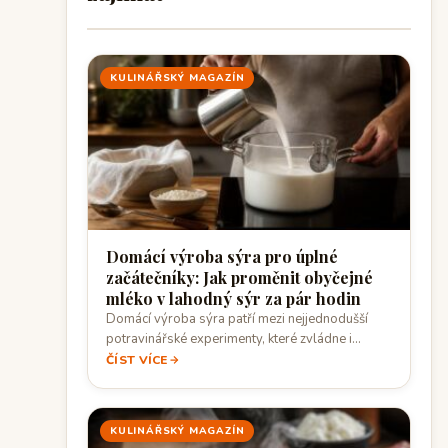
KULINÁŘSKÝ MAGAZÍN
Domácí výroba sýra pro úplné
začátečníky: Jak proměnit obyčejné
mléko v lahodný sýr za pár hodin
Domácí výroba sýra patří mezi nejjednodušší
potravinářské experimenty, které zvládne i
člověk bez předchozích…
ČÍST VÍCE
KULINÁŘSKÝ MAGAZÍN