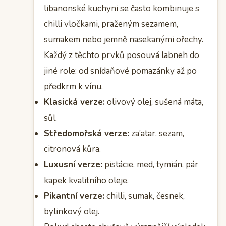
libanonské kuchyni se často kombinuje s
chilli vločkami, praženým sezamem,
sumakem nebo jemně nasekanými ořechy.
Každý z těchto prvků posouvá labneh do
jiné role: od snídaňové pomazánky až po
předkrm k vínu.
Klasická verze:
olivový olej, sušená máta,
sůl.
Středomořská verze:
za’atar, sezam,
citronová kůra.
Luxusní verze:
pistácie, med, tymián, pár
kapek kvalitního oleje.
Pikantní verze:
chilli, sumak, česnek,
bylinkový olej.