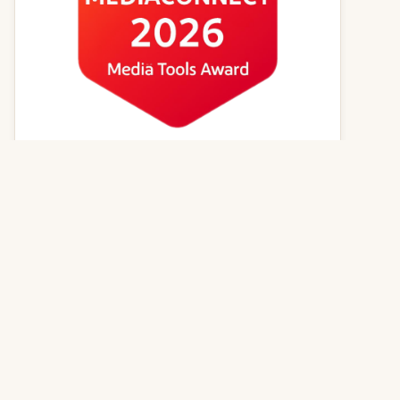
Kvízy online
Zvířecí jména
Psí magazín
Kočičí magazín
Kontakt
© 2026
GenerátorReceptů.cz
| Powered by
PureLog s.r.o.
,
všechna práva vyhrazena | Vytvořeno z lásky k dobrému jídlu