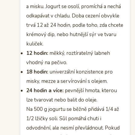
a misku. Jogurt se osolí, promíchá a nechá
odkapávat v chladu. Doba cezení obvykle
trvá 12 až 24 hodin, podle toho, zda chcete
krémový dip, nebo hutnější sýr ve tvaru
kuliček.
12 hodin:
měkký, roztíratelný labneh
vhodný na pečivo.
18 hodin:
univerzální konzistence pro
misky, mezze a servírování s olejem.
24 hodin a více:
pevnější hmota, kterou
lze tvarovat nebo balit do oleje.
Na 500 g jogurtu se běžně přidává 1/4 až
1/2 lžičky soli. Sůl pomáhá chuti i
odvodnění, ale nesmí převládnout. Pokud