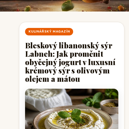
KULINÁŘSKÝ MAGAZÍN
Bleskový libanonský sýr
Labneh: Jak proměnit
obyčejný jogurt v luxusní
krémový sýr s olivovým
olejem a mátou