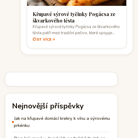
Křupavé sýrové tyčinky Pogácsa ze
škvarkového těsta
Křupavé sýrové tyčinky Pogácsa ze škvarkového
těsta patří mezi tradiční pečivo, které spojuje
výraznou…
ČÍST VÍCE
Nejnovější příspěvky
Jak na křupavé domácí krekry k vínu a sýrovému
prkénku