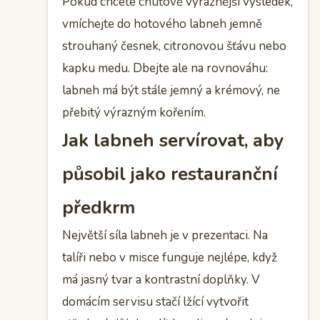
Pokud chcete chuťově výraznější výsledek,
vmíchejte do hotového labneh jemně
strouhaný česnek, citronovou šťávu nebo
kapku medu. Dbejte ale na rovnováhu:
labneh má být stále jemný a krémový, ne
přebitý výrazným kořením.
Jak labneh servírovat, aby
působil jako restauranční
předkrm
Největší síla labneh je v prezentaci. Na
talíři nebo v misce funguje nejlépe, když
má jasný tvar a kontrastní doplňky. V
domácím servisu stačí lžící vytvořit