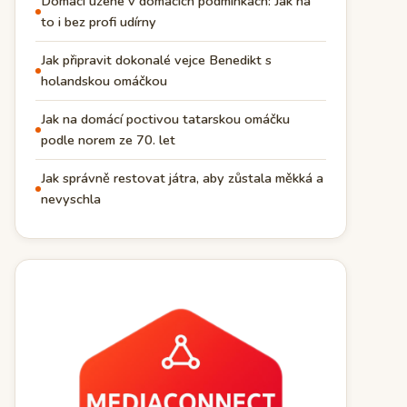
Domácí uzené v domácích podmínkách: Jak na
to i bez profi udírny
Jak připravit dokonalé vejce Benedikt s
holandskou omáčkou
Jak na domácí poctivou tatarskou omáčku
podle norem ze 70. let
Jak správně restovat játra, aby zůstala měkká a
nevyschla