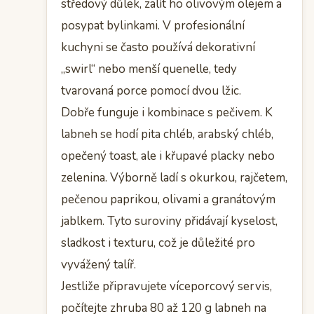
středový důlek, zalít ho olivovým olejem a
posypat bylinkami. V profesionální
kuchyni se často používá dekorativní
„swirl“ nebo menší quenelle, tedy
tvarovaná porce pomocí dvou lžic.
Dobře funguje i kombinace s pečivem. K
labneh se hodí pita chléb, arabský chléb,
opečený toast, ale i křupavé placky nebo
zelenina. Výborně ladí s okurkou, rajčetem,
pečenou paprikou, olivami a granátovým
jablkem. Tyto suroviny přidávají kyselost,
sladkost i texturu, což je důležité pro
vyvážený talíř.
Jestliže připravujete víceporcový servis,
počítejte zhruba 80 až 120 g labneh na