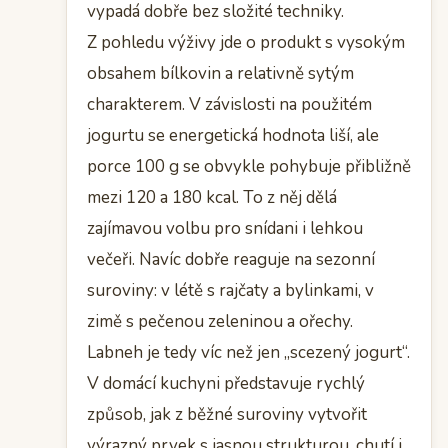
vypadá dobře bez složité techniky.
Z pohledu výživy jde o produkt s vysokým
obsahem bílkovin a relativně sytým
charakterem. V závislosti na použitém
jogurtu se energetická hodnota liší, ale
porce 100 g se obvykle pohybuje přibližně
mezi 120 a 180 kcal. To z něj dělá
zajímavou volbu pro snídani i lehkou
večeři. Navíc dobře reaguje na sezonní
suroviny: v létě s rajčaty a bylinkami, v
zimě s pečenou zeleninou a ořechy.
Labneh je tedy víc než jen „scezený jogurt“.
V domácí kuchyni představuje rychlý
způsob, jak z běžné suroviny vytvořit
výrazný prvek s jasnou strukturou, chutí i