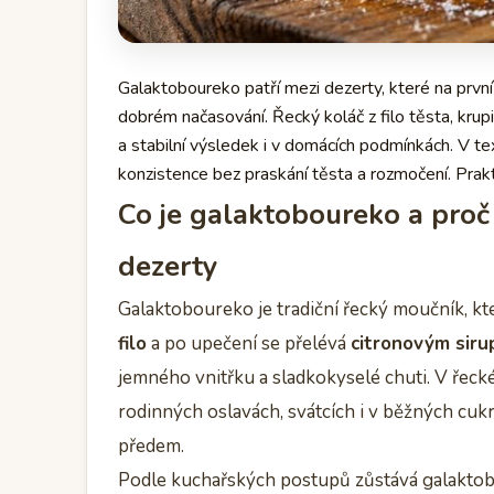
Galaktoboureko patří mezi dezerty, které na první 
dobrém načasování. Řecký koláč z filo těsta, krup
a stabilní výsledek i v domácích podmínkách. V te
konzistence bez praskání těsta a rozmočení. Prakt
Co je galaktoboureko a proč 
dezerty
Galaktoboureko je tradiční řecký moučník, k
filo
a po upečení se přelévá
citronovým sir
jemného vnitřku a sladkokyselé chuti. V řecké
rodinných oslavách, svátcích i v běžných cukr
předem.
Podle kuchařských postupů zůstává galaktobo