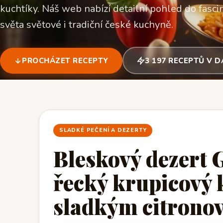
kuchtíky. Náš web nabízí detailní pohled do fascin
světa světové i tradiční české kuchyně.
PROCHÁZET RECEPTY
3 197 RECEPTŮ V 
SLADKÉ PEČENÍ A DEZERTY
Bleskový dezert 
řecký krupicový ko
sladkým citrono