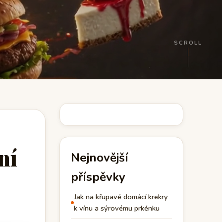
SCROLL
ní
Nejnovější
příspěvky
Jak na křupavé domácí krekry
k vínu a sýrovému prkénku