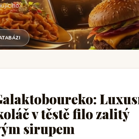
ujícího
DATABÁZI
Galaktoboureko: Luxus
láč v těstě filo zalitý
vým sirupem