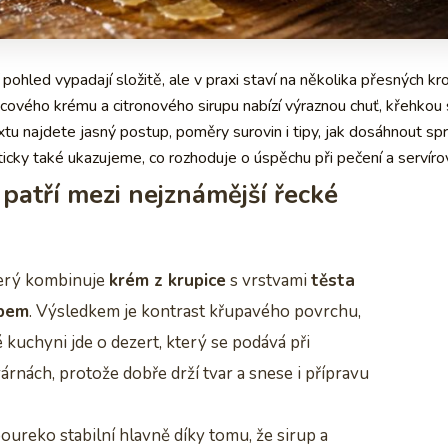
pohled vypadají složitě, ale v praxi staví na několika přesných kro
icového krému a citronového sirupu nabízí výraznou chuť, křehkou 
xtu najdete jasný postup, poměry surovin i tipy, jak dosáhnout sp
icky také ukazujeme, co rozhoduje o úspěchu při pečení a servírov
patří mezi nejznámější řecké
terý kombinuje
krém z krupice
s vrstvami
těsta
upem
. Výsledkem je kontrast křupavého povrchu,
 kuchyni jde o dezert, který se podává při
árnách, protože dobře drží tvar a snese i přípravu
ureko stabilní hlavně díky tomu, že sirup a