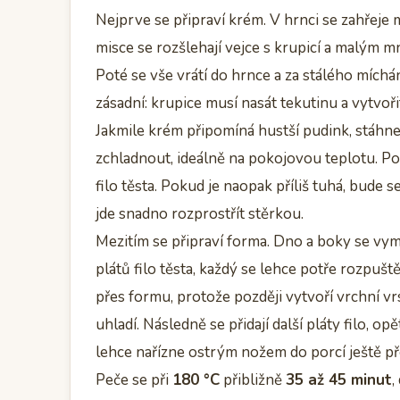
Nejprve se připraví krém. V hrnci se zahřeje
misce se rozšlehají vejce s krupicí a malým 
Poté se vše vrátí do hrnce a za stálého míchá
zásadní: krupice musí nasát tekutinu a vytvoř
Jakmile krém připomíná hustší pudink, stáhn
zchladnout, ideálně na pokojovou teplotu. Pok
filo těsta. Pokud je naopak příliš tuhá, bude se 
jde snadno rozprostřít stěrkou.
Mezitím se připraví forma. Dno a boky se vym
plátů filo těsta, každý se lehce potře rozpuš
přes formu, protože později vytvoří vrchní v
uhladí. Následně se přidají další pláty filo, o
lehce nařízne ostrým nožem do porcí ještě př
Peče se při
180 °C
přibližně
35 až 45 minut
,