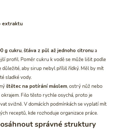
o extraktu
0 g cukru
,
šťáva z půl až jednoho citronu
a
í profil. Poměr cukru k vodě se může lišit podle
důležité, aby sirup nebyl příliš řídký. Měl by mít
té sladké vody.
ený
štětec na potírání máslem
, ostrý nůž nebo
 okrajem. Filo těsto rychle osychá, proto je
ovat svižně. V domácích podmínkách se vyplatí mít
ých receptů, kde rozhoduje organizace práce.
dosáhnout správné struktury