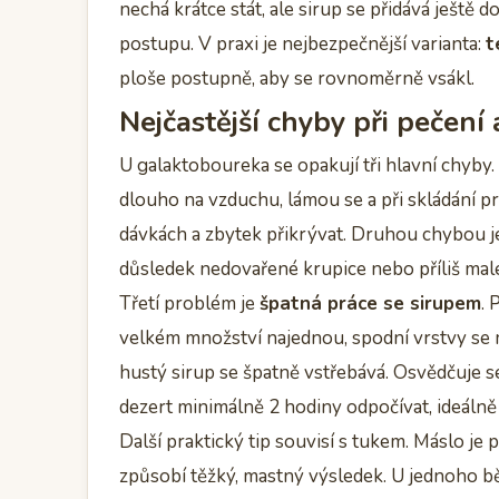
nechá krátce stát, ale sirup se přidává ješt
postupu. V praxi je nejbezpečnější varianta:
t
ploše postupně, aby se rovnoměrně vsákl.
Nejčastější chyby při pečení 
U galaktoboureka se opakují tři hlavní chyby.
dlouho na vzduchu, lámou se a při skládání p
dávkách a zbytek přikrývat. Druhou chybou 
důsledek nedovařené krupice nebo příliš mal
Třetí problém je
špatná práce se sirupem
. 
velkém množství najednou, spodní vrstvy se 
hustý sirup se špatně vstřebává. Osvědčuje se 
dezert minimálně 2 hodiny odpočívat, ideálně 
Další praktický tip souvisí s tukem. Máslo je 
způsobí těžký, mastný výsledek. U jednoho bě