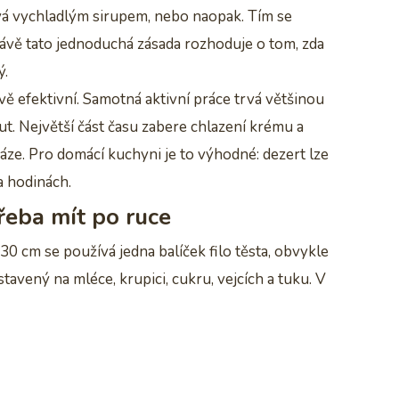
évá vychladlým sirupem, nebo naopak. Tím se
ávě tato jednoduchá zásada rozhoduje o tom, zda
ý.
ově efektivní. Samotná aktivní práce trvá většinou
ut. Největší část času zabere chlazení krému a
fáze. Pro domácí kuchyni je to výhodné: dezert lze
a hodinách.
řeba mít po ruce
30 cm se používá jedna balíček filo těsta, obvykle
avený na mléce, krupici, cukru, vejcích a tuku. V