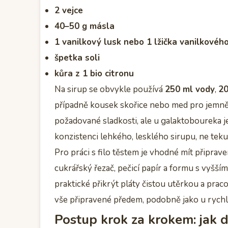
2 vejce
40–50 g másla
1 vanilkový lusk nebo 1 lžička vanilkovéh
špetka soli
kůra z 1 bio citronu
Na sirup se obvykle používá
250 ml vody
,
20
případně kousek skořice nebo med pro jemnějš
požadované sladkosti, ale u galaktoboureka je 
konzistenci lehkého, lesklého sirupu, ne teku
Pro práci s filo těstem je vhodné mít připrav
cukrářský řezač, pečicí papír a formu s vyšším
praktické přikrýt pláty čistou utěrkou a prac
vše připravené předem, podobně jako u rychl
Postup krok za krokem: jak 