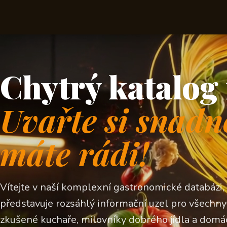
Chytrý katalog 
Uvařte si snadn
máte rádi!
Vítejte v naší komplexní gastronomické databázi,
představuje rozsáhlý informační uzel pro všechny z
zkušené kuchaře, milovníky dobrého jídla a domá