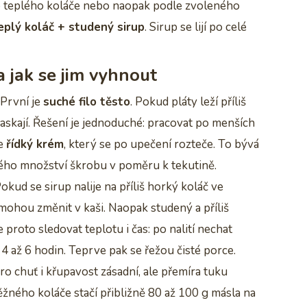
ě do teplého koláče nebo naopak podle zvoleného
eplý koláč + studený sirup
. Sirup se lijí po celé
a jak se jim vyhnout
 První je
suché filo těsto
. Pokud pláty leží příliš
raskají. Řešení je jednoduché: pracovat po menších
je
řídký krém
, který se po upečení rozteče. To bývá
ého množství škrobu v poměru k tekutině.
Pokud se sirup nalije na příliš horký koláč ve
mohou změnit v kaši. Naopak studený a příliš
proto sledovat teplotu i čas: po nalití nechat
4 až 6 hodin. Teprve pak se řežou čisté porce.
pro chuť i křupavost zásadní, ale přemíra tuku
žného koláče stačí přibližně 80 až 100 g másla na