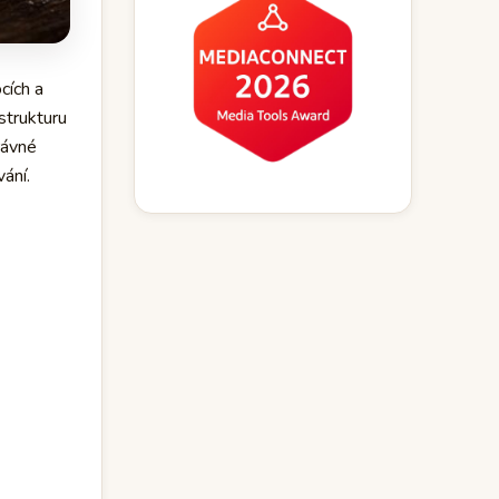
cích a
strukturu
rávné
ání.