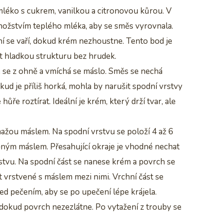
 mléko s cukrem, vanilkou a citronovou kůrou. V
množstvím teplého mléka, aby se směs vyrovnala.
ní se vaří, dokud krém nezhoustne. Tento bod je
it hladkou strukturu bez hrudek.
e se z ohně a vmíchá se máslo. Směs se nechá
ud je příliš horká, mohla by narušit spodní vrstvy
hůře roztírat. Ideální je krém, který drží tvar, ale
ažou máslem. Na spodní vrstvu se položí 4 až 6
těným máslem. Přesahující okraje je vhodné nechat
rstvu. Na spodní část se nanese krém a povrch se
pět vrstvené s máslem mezi nimi. Vrchní část se
ed pečením, aby se po upečení lépe krájela.
 dokud povrch nezezlátne. Po vytažení z trouby se