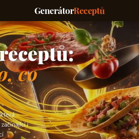
Generátor
Receptů
receptů:
o, co
 která
ačínající i
cí