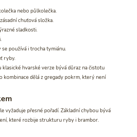
 kolečka nebo půlkolečka.
 zásadní chuťová složka.
ýrazné sladkosti.
.
 se používá i trocha tymiánu.
ť ryby.
 u klasické hvarské verze bývá důraz na čistotu
ato kombinace dělá z gregady pokrm, který není
okem
ale vyžaduje přesné pořadí. Základní chybou bývá
ní, které rozbije strukturu ryby i brambor.