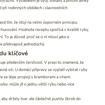
výraznit. Výsledkem je sytý, voňavý a přitom lehký
d při rodinných obědech i slavnostních
á tím, že stojí na velmi úsporném principu:
chucování. Hodnota receptu spočívá v kvalitě ryby,
. To je důvod, proč se o ní mluví jako o
je překvapivě jednoduchý.
du klíčové
uje především čerstvost. V praxi to znamená, že
sné oči. U domácí přípravy se vyplatí vybírat ryby
e se lépe propojí s bramborami a vínem.
oby; může jít o jednu větší rybu nebo více
 aby držely tvar, ale částečně pustily škrob do