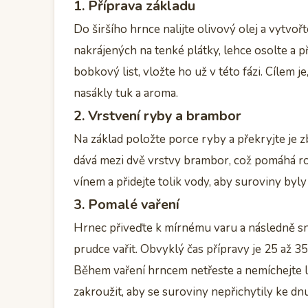
1. Příprava základu
Do širšího hrnce nalijte olivový olej a vytvoř
nakrájených na tenké plátky, lehce osolte a 
bobkový list, vložte ho už v této fázi. Cílem 
nasákly tuk a aroma.
2. Vrstvení ryby a brambor
Na základ položte porce ryby a překryjte je 
dává mezi dvě vrstvy brambor, což pomáhá ro
vínem a přidejte tolik vody, aby suroviny byl
3. Pomalé vaření
Hrnec přiveďte k mírnému varu a následně sn
prudce vařit. Obvyklý čas přípravy je 25 až 3
Během vaření hrncem netřeste a nemíchejte l
zakroužit, aby se suroviny nepřichytily ke dnu