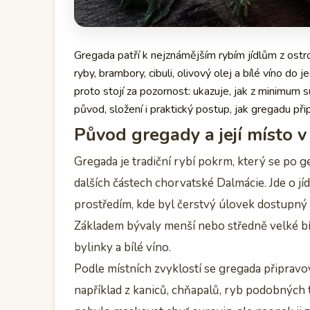
Gregada patří k nejznámějším rybím jídlům z ost
ryby, brambory, cibuli, olivový olej a bílé víno 
proto stojí za pozornost: ukazuje, jak z minimum 
původ, složení i praktický postup, jak gregadu př
Původ gregady a její místo 
Gregada je tradiční rybí pokrm, který se po ge
dalších částech chorvatské Dalmácie. Jde o jí
prostředím, kde byl čerstvý úlovek dostupný 
Základem bývaly menší nebo středně velké bílé
bylinky a bílé víno.
Podle místních zvyklostí se gregada připrav
například z kaniců, chňapalů, ryb podobných