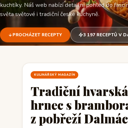
kuchtíky. Náš web nabízí detailní pohled do fascin
světa světové i tradiční české kuchyně.
PROCHÁZET RECEPTY
3 197 RECEPTŮ V 
KULINÁŘSKÝ MAGAZÍN
Tradiční hvarská
hrnec s brambora
z pobřeží Dalmác