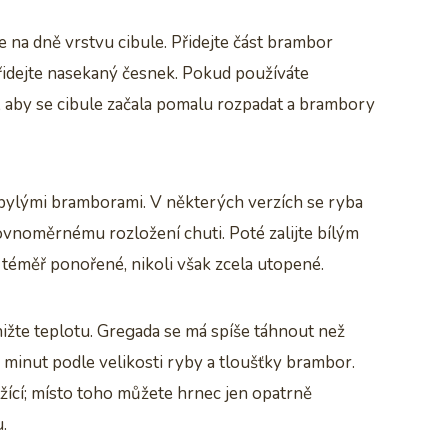
te na dně vrstvu cibule. Přidejte část brambor
přidejte nasekaný česnek. Pokud používáte
je, aby se cibule začala pomalu rozpadat a brambory
zbylými bramborami. V některých verzích se ryba
vnoměrnému rozložení chuti. Poté zalijte bílým
y téměř ponořené, nikoli však zcela utopené.
ižte teplotu. Gregada se má spíše táhnout než
5 minut podle velikosti ryby a tloušťky brambor.
žící; místo toho můžete hrnec jen opatrně
.