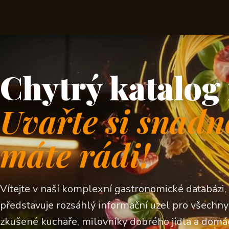
Chytrý katalog 
Uvařte si snadn
máte rádi!
Vítejte v naší komplexní gastronomické databázi,
představuje rozsáhlý informační uzel pro všechny z
zkušené kuchaře, milovníky dobrého jídla a domá