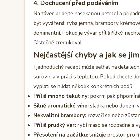
4. Dochucení před podáváním
Na závěr přidejte nasekanou petržel a případ
být vyvážená: ryba jemná, brambory krémové, 
dominantní. Pokud je vývar příliš řídký, nech
částečně zredukoval.
Nejčastější chyby a jak se ji
I jednoduchý recept může selhat na detailech
surovin a v práci s teplotou. Pokud chcete d
vyplatí se hlídat několik konkrétních bodů.
Příliš mnoho tekutiny:
pokrm pak připomíná 
Silně aromatické víno:
sladká nebo dubem vý
Nekvalitní brambory:
rozvaří se nebo zůstan
Příliš prudký var:
rybí maso se rozpadne a vý
Přesolení na začátku:
snižuje prostor pro fi