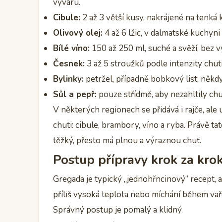
vývaru.
Cibule:
2 až 3 větší kusy, nakrájené na tenká
Olivový olej:
4 až 6 lžic, v dalmatské kuchyni
Bílé víno:
150 až 250 ml, suché a svěží, bez v
Česnek:
3 až 5 stroužků podle intenzity chuti
Bylinky:
petržel, případně bobkový list; někdy
Sůl a pepř:
pouze střídmě, aby nezahltily chu
V některých regionech se přidává i rajče, ale
chuti: cibule, brambory, víno a ryba. Právě t
těžký, přesto má plnou a výraznou chuť.
Postup přípravy krok za kr
Gregada je typický „jednohřncinový“ recept, 
příliš vysoká teplota nebo míchání během vaře
Správný postup je pomalý a klidný.