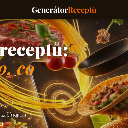
Generátor
Receptů
receptů:
o, co
 která
ačínající i
cí