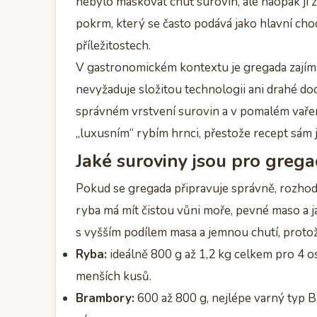
nebylo maskovat chuť surovin, ale naopak ji z
pokrm, který se často podává jako hlavní cho
příležitostech.
V gastronomickém kontextu je gregada zajímav
nevyžaduje složitou technologii ani drahé do
správném vrstvení surovin a v pomalém vaření
„luxusním“ rybím hrnci, přestože recept sám 
Jaké suroviny jsou pro grega
Pokud se gregada připravuje správně, rozhod
ryba má mít čistou vůni moře, pevné maso a ja
s vyšším podílem masa a jemnou chutí, protož
Ryba:
ideálně 800 g až 1,2 kg celkem pro 4 os
menších kusů.
Brambory:
600 až 800 g, nejlépe varný typ B,