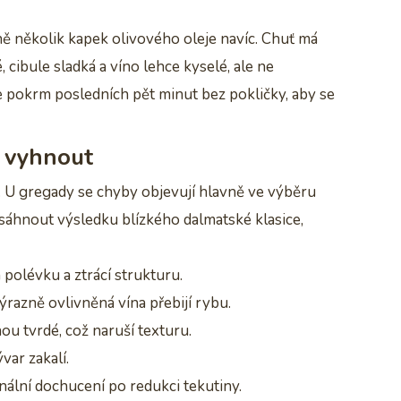
ně několik kapek olivového oleje navíc. Chuť má
cibule sladká a víno lehce kyselé, ale ne
te pokrm posledních pět minut bez pokličky, aby se
m vyhnout
. U gregady se chyby objevují hlavně ve výběru
osáhnout výsledku blízkého dalmatské klasice,
polévku a ztrácí strukturu.
razně ovlivněná vína přebijí rybu.
ou tvrdé, což naruší texturu.
var zakalí.
nální dochucení po redukci tekutiny.