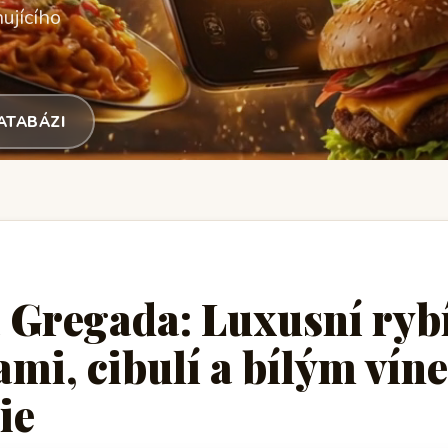
ujícího
DATABÁZI
 Gregada: Luxusní ryb
mi, cibulí a bílým vín
ie