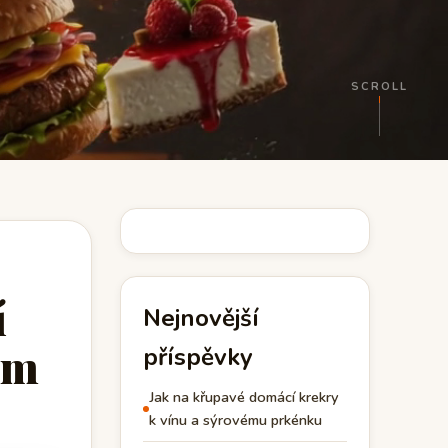
SCROLL
í
Nejnovější
em
příspěvky
Jak na křupavé domácí krekry
k vínu a sýrovému prkénku