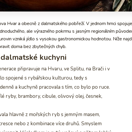
rova Hvar a obecně z dalmatského pobřeží. V jednom hrnci spojuj
do jednoduchého, ale výrazného pokrmu s jasným regionálním původ
surovin vzniká jídlo s vysokou gastronomickou hodnotou. Níže naj
ipravit doma bez zbytečných chyb.
v dalmatské kuchyni
nerace připravuje na Hvaru, ve Splitu, na Brači i v
dlo spojené s rybářskou kulturou, tedy s
denně a kuchyně pracovala s tím, co bylo po ruce.
 ryby, brambory, cibule, olivový olej, česnek,
ovala hlavně z mořských ryb s jemným masem,
 tresce nebo z kombinace více druhů. Smyslem