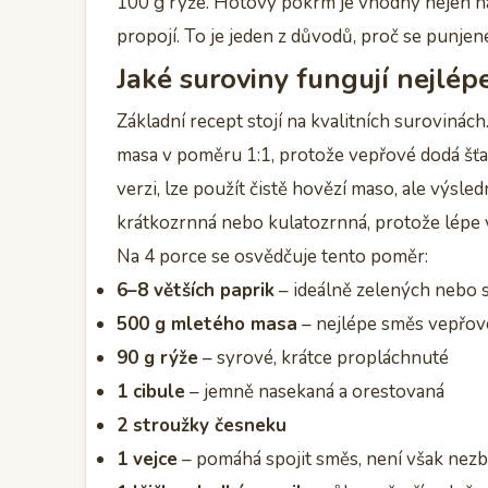
100 g rýže. Hotový pokrm je vhodný nejen na 
propojí. To je jeden z důvodů, proč se punjen
Jaké suroviny fungují nejlé
Základní recept stojí na kvalitních surovinác
masa v poměru 1:1, protože vepřové dodá šťa
verzi, lze použít čistě hovězí maso, ale výsle
krátkozrnná nebo kulatozrnná, protože lépe vá
Na 4 porce se osvědčuje tento poměr:
6–8 větších paprik
– ideálně zelených nebo 
500 g mletého masa
– nejlépe směs vepřov
90 g rýže
– syrové, krátce propláchnuté
1 cibule
– jemně nasekaná a orestovaná
2 stroužky česneku
1 vejce
– pomáhá spojit směs, není však nez