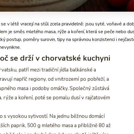
 se v létě vracejí na stůl zcela pravidelně: jsou syté, voňavé a do
dem je směs mletého masa, rýže a koření, která se peče nebo dus
ý postup, poměry surovin, tipy na správnou konzistenci i nejčast
 nevynikne.
oč se drží v chorvatské kuchyni
atsku, patří mezi tradiční jídla balkánské a
vují napříč regiony, od vnitrozemí po pobřeží, a
ostupného masa i podoby omáčky. Společný zůstává
, rýže a koření, poté se pomalu dusí v rajčatovém
dlo s vysokou sytivostí. Na jednu běžnou domácí
tších paprik, 500 g mletého masa a přibližně 80 až