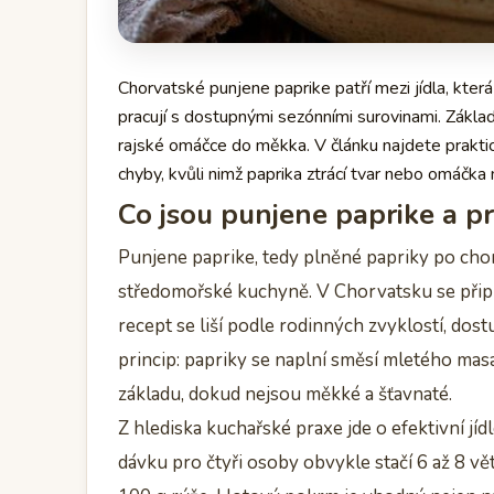
Chorvatské punjene paprike patří mezi jídla, která
pracují s dostupnými sezónními surovinami. Zákla
rajské omáčce do měkka. V článku najdete praktick
chyby, kvůli nimž paprika ztrácí tvar nebo omáčka
Co jsou punjene paprike a pr
Punjene paprike, tedy plněné papriky po chorv
středomořské kuchyně. V Chorvatsku se připra
recept se liší podle rodinných zvyklostí, d
princip: papriky se naplní směsí mletého masa
základu, dokud nejsou měkké a šťavnaté.
Z hlediska kuchařské praxe jde o efektivní jí
dávku pro čtyři osoby obvykle stačí 6 až 8 vě