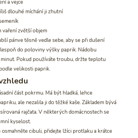
ení a vejce
íliš dlouhé míchání ji zhutní
 semeník
 vaření zvětší objem
bší pánve těsně vedle sebe, aby se při dušení
 alespoň do poloviny výšky paprik. Nádobu
 minut. Pokud používáte troubu, držte teplotu
odle velikosti paprik.
 vzhledu
ásadní část pokrmu. Má být hladká, lehce
apriku, ale nezalila ji do těžké kaše. Základem bývá
pasírovaná rajčata. V některých domácnostech se
emní kyselost.
osmahněte cibuli, přidejte lžíci protlaku a krátce