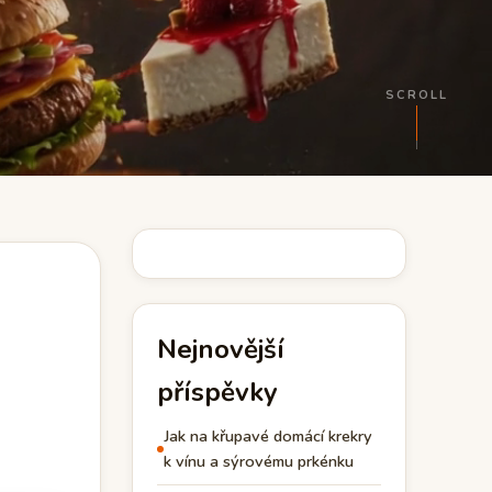
SCROLL
Nejnovější
příspěvky
Jak na křupavé domácí krekry
k vínu a sýrovému prkénku