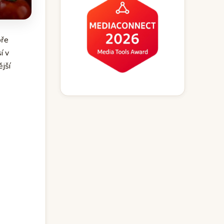
bře
í v
ější