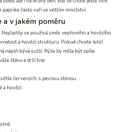
oběd, ale i na druhý den, kdy se chutě ještě více
e paprike často vaří ve větším množství.
pe a v jakém poměru
h. Nejčastěji se používá směs vepřového a hovězího
vnatost a hovězí strukturu. Pokud chcete lehčí
dná náplň bývá sušší. Rýže by měla být spíše
že šťávu a drží tvar.
světle červených, s pevnou stěnou
é a hovězí
bytné