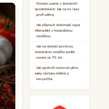
Domácí uzené v domácích
podmínkách: Jak na to i bez
profi udírny
Jak připravit dokonalé vejce
Benedikt s holandskou
omáčkou
Jak na domácí poctivou
tatarskou omáčku podle
norem ze 70. let
Jak správně restovat játra,
aby zůstala měkká a
nevyschla