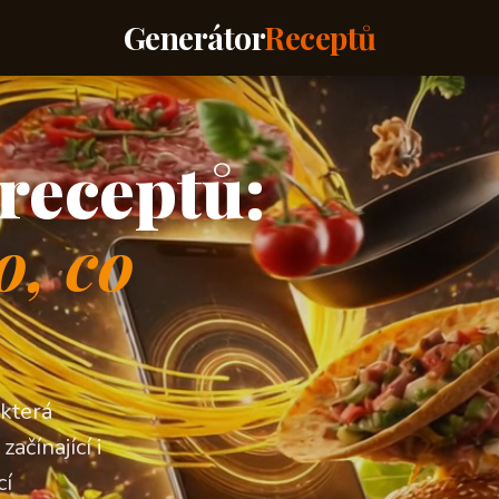
Generátor
Receptů
receptů:
o, co
 která
ačínající i
cí