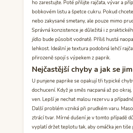
ho zarestujte. Poté přilijte rajčata, vývar a př
bobkovém listu a špetce cukru. Pokud chcete 
nebo zakysané smetany, ale pouze mimo prudk
Správná konzistence je důležitá i z praktickéh
jídlo bude působit vodnatě. Příliš hustá naop
lehkost. Ideální je textura podobná lehčí rajča
přirozeně spojí s výpekem z paprik.
Nejčastější chyby a jak se ji
U punjene paprike se opakují tři typické chyby
dochucení. Když je směs nacpaná až po okraj, p
ven. Lepší je nechat malou rezervu a případně
Další problém vzniká při prudkém varu. Maso
ztrácí tvar. Mírné dušení je v tomto případě d
vyplatí držet teplotu tak, aby omáčka jen tiš