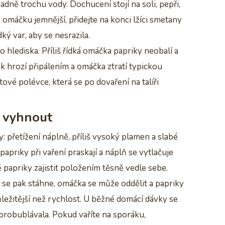
ípadně trochu vody. Dochucení stojí na soli, pepři,
omáčku jemnější, přidejte na konci lžíci smetany
ý var, aby se nesrazila.
o hlediska. Příliš řídká omáčka papriky neobalí a
ak hrozí připálením a omáčka ztratí typickou
tové polévce, která se po dovaření na talíři
m vyhnout
: přetížení náplně, příliš vysoký plamen a slabé
apriky při vaření praskají a náplň se vytlačuje
 papriky zajistit položením těsně vedle sebe.
 se pak stáhne, omáčka se může oddělit a papriky
ůležitější než rychlost. U běžné domácí dávky se
e probublávala. Pokud vaříte na sporáku,