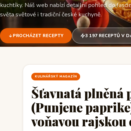
kuchtíky. Náš web nabízí detailní pohled do fascin
světa světové i tradiční české kuchyně.
PROCHÁZET RECEPTY
3 197 RECEPTŮ V 
KULINÁŘSKÝ MAGAZÍN
Šťavnatá plněná 
(Punjene paprike)
voňavou rajskou