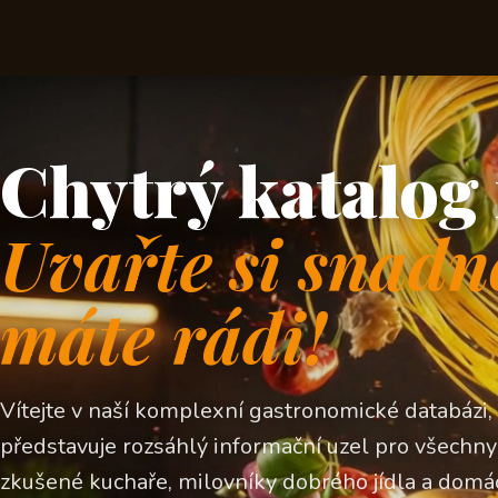
Chytrý katalog 
Uvařte si snadn
máte rádi!
Vítejte v naší komplexní gastronomické databázi,
představuje rozsáhlý informační uzel pro všechny z
zkušené kuchaře, milovníky dobrého jídla a domá