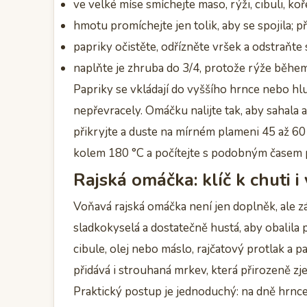
ve velké míse smíchejte maso, rýži, cibuli, koř
hmotu promíchejte jen tolik, aby se spojila; př
papriky očistěte, odřízněte vršek a odstraňte
naplňte je zhruba do 3/4, protože rýže během
Papriky se vkládají do vyššího hrnce nebo hlu
nepřevracely. Omáčku nalijte tak, aby sahala
přikryjte a duste na mírném plameni 45 až 60
kolem 180 °C a počítejte s podobným časem p
Rajská omáčka: klíč k chuti i
Voňavá rajská omáčka není jen doplněk, ale z
sladkokyselá a dostatečně hustá, aby obalila p
cibule, olej nebo máslo, rajčatový protlak a 
přidává i strouhaná mrkev, která přirozeně zj
Praktický postup je jednoduchý: na dně hrnce 