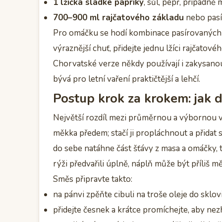
1 lžička sladké papriky
, sůl, pepř, případně
700–900 ml rajčatového základu
nebo pasí
Pro omáčku se hodí kombinace pasírovaných r
výraznější chuť, přidejte jednu lžíci rajčatové
Chorvatské verze někdy používají i zakysanou 
bývá pro letní vaření praktičtější a lehčí.
Postup krok za krokem: jak
Největší rozdíl mezi průměrnou a výbornou ver
měkka předem; stačí ji propláchnout a přida
do sebe natáhne část šťávy z masa a omáčky,
rýži předvařili úplně, náplň může být příliš mě
Směs připravte takto:
na pánvi zpěňte cibuli na troše oleje do sklov
přidejte česnek a krátce promíchejte, aby nez