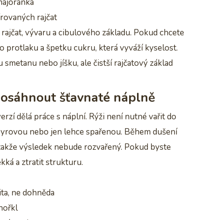
 majoránka
rovaných rajčat
ajčat, vývaru a cibulového základu. Pokud chcete
ho protlaku a špetku cukru, která vyváží kyselost.
smetanu nebo jíšku, ale čistší rajčatový základ
 dosáhnout šťavnaté náplně
zí dělá práce s náplní. Rýži není nutné vařit do
t syrovou nebo jen lehce spařenou. Během dušení
 takže výsledek nebude rozvařený. Pokud byste
kká a ztratit strukturu.
ita, ne dohněda
hořkl