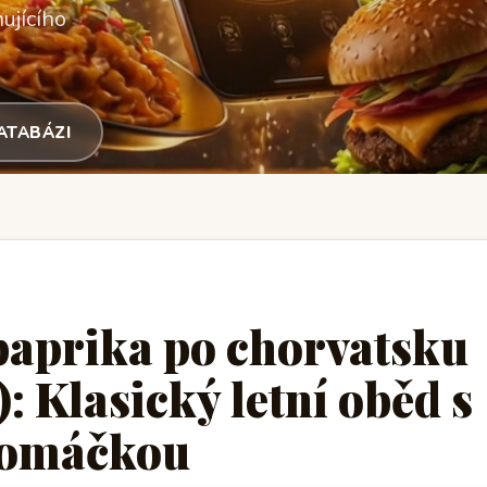
ujícího
DATABÁZI
paprika po chorvatsku
: Klasický letní oběd s
 omáčkou