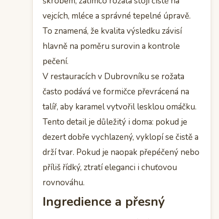
škrobem, zatímco rožata stojí čistě na
vejcích, mléce a správné tepelné úpravě.
To znamená, že kvalita výsledku závisí
hlavně na poměru surovin a kontrole
pečení.
V restauracích v Dubrovníku se rožata
často podává ve formičce převrácená na
talíř, aby karamel vytvořil lesklou omáčku.
Tento detail je důležitý i doma: pokud je
dezert dobře vychlazený, vyklopí se čistě a
drží tvar. Pokud je naopak přepéčený nebo
příliš řídký, ztratí eleganci i chuťovou
rovnováhu.
Ingredience a přesný