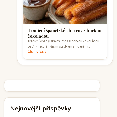
Tradiční španělské churros s horkou
čokoládou
Tradiční španělské churros s horkou čokoládou
patří k nejznámějším sladkým snídaním i
večerním dezertům…
ČÍST VÍCE
Nejnovější příspěvky