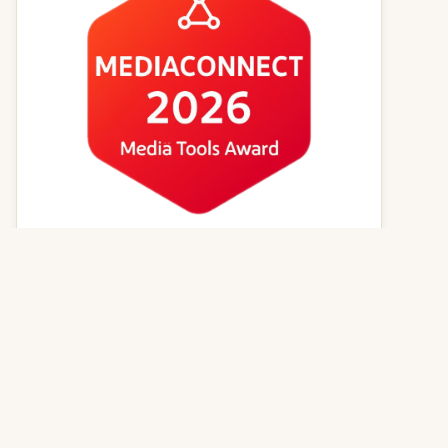
Kvízy online
Zvířecí jména
Psí magazín
Kočičí magazín
Kontakt