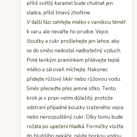
příliš světlý karamel bude chutnat jen
sladce, příliš tmavý zhořkne.
V další fázi zahřejte mléko s vanilkou téměř
k varu, ale nevařte ho prudce. Vejce,
žloutky a cukr prošlehejte jen lehce, aby
se do směsi nedostal nadbytečný vzduch.
Poté tenkým pramínkem přilévejte teplé
mléko a zároveň míchejte. Nakonec
přidejte růžový likér nebo růžovou vodu.
Směs přeceďte přes jemné sítko. Tento
krok je v praxi velmi důležitý, protože
odstraní případné kousky sraženého vejce
nebo nerozpuštěný cukr. Díky tomu bude
rožata po upečení hladká. Formičky vložte
do hlubšího pekáče, zalijte horkou vodou