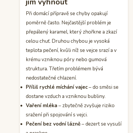
jim vyhnout
Při domácí přípravě se chyby opakují
poměrně často. Nejčastější problém je
přepálený karamel, který zhořkne a zkazí
celou chuť. Druhou chybou je vysoká
teplota pečení, kvůli níž se vejce srazí a v
krému vzniknou póry nebo gumová
struktura. Třetím problémem bývá
nedostatečné chlazení.
Příliš rychlé míchání vajec
– do směsi se
dostane vzduch a vzniknou bubliny.
Vaření mléka
– zbytečně zvyšuje riziko
sražení při spojování s vejci.
Pečení bez vodní lázně
– dezert se vysuší