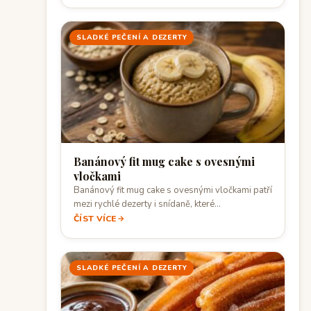
SLADKÉ PEČENÍ A DEZERTY
Banánový fit mug cake s ovesnými
vločkami
Banánový fit mug cake s ovesnými vločkami patří
mezi rychlé dezerty i snídaně, které…
ČÍST VÍCE
SLADKÉ PEČENÍ A DEZERTY