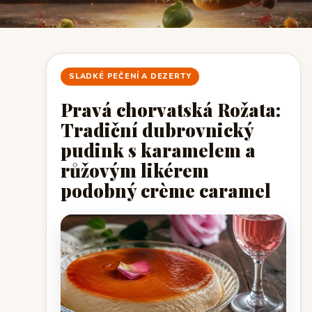
SLADKÉ PEČENÍ A DEZERTY
Pravá chorvatská Rožata:
Tradiční dubrovnický
pudink s karamelem a
růžovým likérem
podobný crème caramel