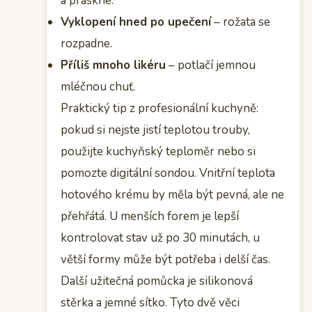
a praskne.
Vyklopení hned po upečení
– rožata se
rozpadne.
Příliš mnoho likéru
– potlačí jemnou
mléčnou chuť.
Praktický tip z profesionální kuchyně:
pokud si nejste jistí teplotou trouby,
použijte kuchyňský teploměr nebo si
pomozte digitální sondou. Vnitřní teplota
hotového krému by měla být pevná, ale ne
přehřátá. U menších forem je lepší
kontrolovat stav už po 30 minutách, u
větší formy může být potřeba i delší čas.
Další užitečná pomůcka je silikonová
stěrka a jemné sítko. Tyto dvě věci