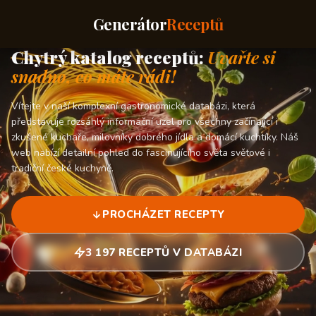
Generátor
Receptů
Chytrý katalog receptů:
Uvařte si
snadno, co máte rádi!
Vítejte v naší komplexní gastronomické databázi, která
představuje rozsáhlý informační uzel pro všechny začínající i
zkušené kuchaře, milovníky dobrého jídla a domácí kuchtíky. Náš
web nabízí detailní pohled do fascinujícího světa světové i
tradiční české kuchyně.
PROCHÁZET RECEPTY
3 197 RECEPTŮ V DATABÁZI