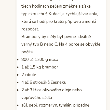
třech hodinách pečení změkne a získá
typickou chuť. Kuřecí je rychlejší varianta,
která se hodí pro kratší přípravu a menší
rozpočet.
Brambory by měly být pevné, ideálně
varný typ B nebo C. Na 4 porce se obvykle
počítá:
800 až 1200 g masa
1 až 1,5 kg brambor
2 cibule
4 až 6 stroužků česneku
2 až 3 lžíce olivového oleje nebo
vepřového sádla
sůl, pepř, rozmarýn, tymián, případně