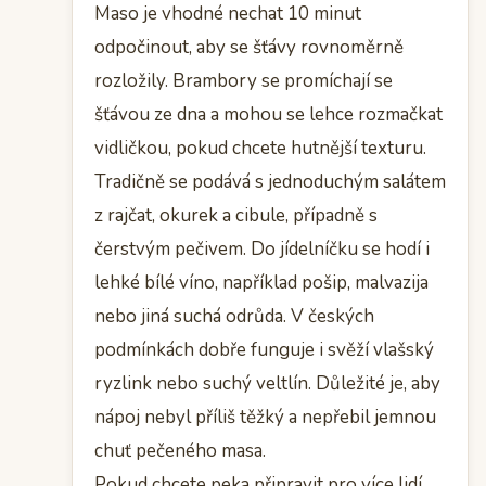
Maso je vhodné nechat 10 minut
odpočinout, aby se šťávy rovnoměrně
rozložily. Brambory se promíchají se
šťávou ze dna a mohou se lehce rozmačkat
vidličkou, pokud chcete hutnější texturu.
Tradičně se podává s jednoduchým salátem
z rajčat, okurek a cibule, případně s
čerstvým pečivem. Do jídelníčku se hodí i
lehké bílé víno, například pošip, malvazija
nebo jiná suchá odrůda. V českých
podmínkách dobře funguje i svěží vlašský
ryzlink nebo suchý veltlín. Důležité je, aby
nápoj nebyl příliš těžký a nepřebil jemnou
chuť pečeného masa.
Pokud chcete peka připravit pro více lidí,