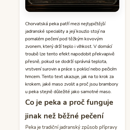
Chorvatská peka patří mezi nejtypičtější
jadranské speciality a její kouzlo stojí na
pomalém pečení pod těžkým kovovým
zvonem, který drží teplo i vlhkost. V domácí
troubě lze tento efekt napodobit překvapivě
přesně, pokud se dodrží správná teplota,
vrstvení surovin a práce s poklicí nebo pečicím
hrncem. Tento text ukazuje, jak na to krok za
krokem, jaké maso zvolit a proč jsou brambory
u peka stejně důležité jako samotné maso.
Co je peka a proč funguje
jinak než běžné pečení
Peka je tradiční jadranský způsob přípravy