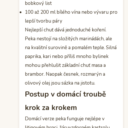
bobkový list
100 až 200 ml bílého vína nebo vývaru pro
lepší tvorbu páry
Nejlepší chuť dává jednoduché koření.
Peka nestojí na složitých marinádách, ale
na kvalitní surovině a pomalém teple. Silná
paprika, kari nebo příliš mnoho bylinek
mohou přehlušit základní chuť masa a
brambor. Naopak česnek, rozmarýn a
olivový olej jsou sázka na jistotu.
Postup v domácí troubě
krok za krokem
Domácí verze peka funguje nejlépe v
litinovém hrnci, žáruvzdorném kastrolu