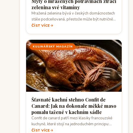
Mýty o mražených potravinách ztrácí
zelenina své vitamíny
Mražená zelenina bývá v českých domácnostech
stále podceňovaná, přestože může být nutričně
velmi blízko…
ČÍST VÍCE
KULINÁŘSKÝ MAGAZÍN
Šťavnaté kachní stehno Confit de
Canard: Jak na dokonale měkké maso
pomalu tažené v kachním sádle
Confit de canard patří mezi klasiky francouzské
kuchyně, které stojí na jednoduchém principu:
kvalitní…
ČÍST VÍCE