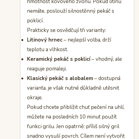
hmotnost kovového zvonu. Pokud litinu
nemáte, poslouží silnostěnný pekáč s
poklicí.
Prakticky se osvědčují tři varianty:
Litinový hrnec
– nejlepší volba, drží
teplotu a vlhkost.
Keramický pekáč s poklicí
– vhodný, ale
reaguje pomaleji.
Klasický pekáč s alobalem
– dostupná
varianta, je však nutné důkladně utěsnit
okraje.
Pokud chcete přiblížit chuť pečení na uhlí,
můžete na posledních 10 minut použít
funkci grilu. Jen opatrně: příliš silný gril
snadno vysuší povrch. Cílem není vytvořit