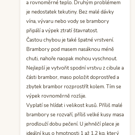
a rovnoměrné teplo. Druhým problémem
je nedostatek tekutiny. Bez malé dávky
vína, vývaru nebo vody se brambory
připálí a výpek ztratí šťavnatost.
Častou chybou je také špatné vrstvení.
Brambory pod masem nasáknou méně
chuti, nahoře naopak mohou vyschnout.
Nejlepší je vytvořit spodní vrstvu z cibule a
části brambor, maso položit doprostřed a
zbytek brambor rozprostřít kolem. Tím se
výpek rovnoměrně rozlije.
Vyplatí se hlídat i velikost kusů. Příliš malé
brambory se rozvaří, příliš velké kusy masa
prodlouží dobu pečení. U jehněčí plece je
ideální kus o hmotnosti 1 až 1,2 kg, který