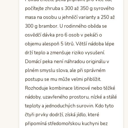
počítejte zhruba s 300 až 350 g syrového
masa na osobu u jehněčí varianty a 250 až
300 g brambor. U rodinného oběda se
osvědčí dávka pro 6 osob v pekáči o
objemu alespoň 5 litrů. Větší nádoba lépe
drží teplo a zmenšuje riziko vysušení.
Domácí peka není náhradou originálu v
plném smyslu slova, ale při správném
postupu se mu může velmi přiblížit.
Rozhoduje kombinace litinové nebo těžké
nádoby, uzavřeného prostoru, nízké a stálé
teploty a jednoduchých surovin. Kdo tyto
čtyři prvky dodrží, získá jídlo, které
připomíná středomořskou kuchyni bez