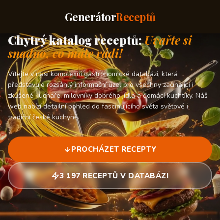
Generátor
Receptů
Chytrý katalog receptů:
Uvařte si
snadno, co máte rádi!
Vítejte v naší komplexní gastronomické databázi, která
představuje rozsáhlý informační uzel pro všechny začínající i
zkušené kuchaře, milovníky dobrého jídla a domácí kuchtíky. Náš
web nabízí detailní pohled do fascinujícího světa světové i
tradiční české kuchyně.
PROCHÁZET RECEPTY
3 197 RECEPTŮ V DATABÁZI