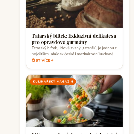
Tatarský biftek: Exkluzivní delikatesa
pro opravdové gurmány
Tatarský biftek, lidově zvaný „tatarák“, je jednou z
největších lahůdek české i mezinárodní kuchyně.…
ČÍST VÍCE
KULINÁŘSKÝ MAGAZÍN