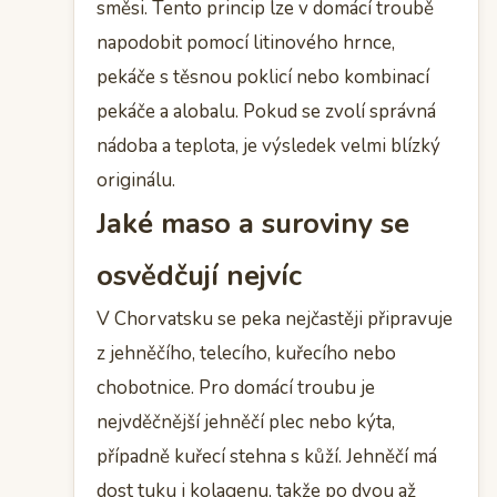
směsi. Tento princip lze v domácí troubě
napodobit pomocí litinového hrnce,
pekáče s těsnou poklicí nebo kombinací
pekáče a alobalu. Pokud se zvolí správná
nádoba a teplota, je výsledek velmi blízký
originálu.
Jaké maso a suroviny se
osvědčují nejvíc
V Chorvatsku se peka nejčastěji připravuje
z jehněčího, telecího, kuřecího nebo
chobotnice. Pro domácí troubu je
nejvděčnější jehněčí plec nebo kýta,
případně kuřecí stehna s kůží. Jehněčí má
dost tuku i kolagenu, takže po dvou až