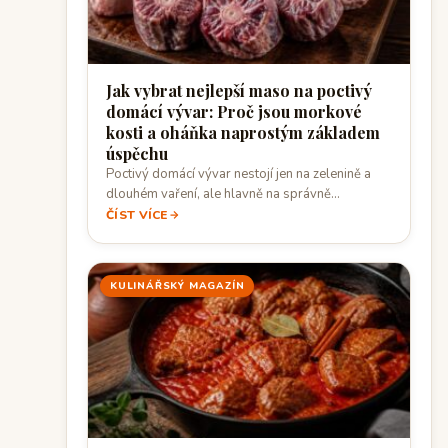
Jak vybrat nejlepší maso na poctivý
domácí vývar: Proč jsou morkové
kosti a oháňka naprostým základem
úspěchu
Poctivý domácí vývar nestojí jen na zelenině a
dlouhém vaření, ale hlavně na správně…
ČÍST VÍCE
KULINÁŘSKÝ MAGAZÍN