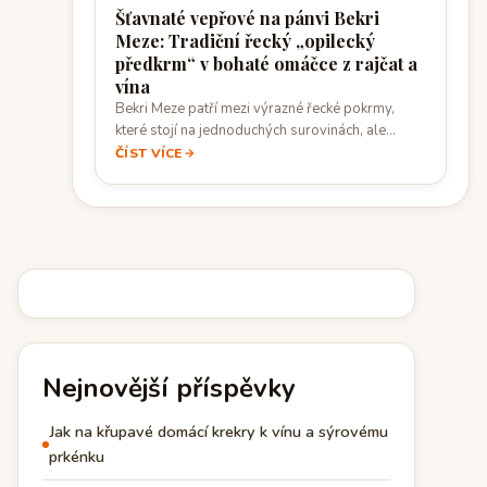
Šťavnaté vepřové na pánvi Bekri
Meze: Tradiční řecký „opilecký
předkrm“ v bohaté omáčce z rajčat a
vína
Bekri Meze patří mezi výrazné řecké pokrmy,
které stojí na jednoduchých surovinách, ale
vyžadují…
ČÍST VÍCE
Nejnovější příspěvky
Jak na křupavé domácí krekry k vínu a sýrovému
prkénku