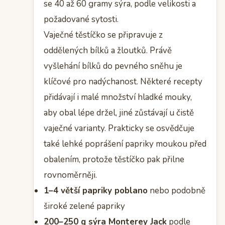
se 40 až 60 gramy sýra, podle velikosti a
požadované sytosti.
Vaječné těstíčko se připravuje z
oddělených bílků a žloutků. Právě
vyšlehání bílků do pevného sněhu je
klíčové pro nadýchanost. Některé recepty
přidávají i malé množství hladké mouky,
aby obal lépe držel, jiné zůstávají u čistě
vaječné varianty. Prakticky se osvědčuje
také lehké poprášení papriky moukou před
obalením, protože těstíčko pak přilne
rovnoměrněji.
1–4 větší papriky poblano
nebo podobně
široké zelené papriky
200–250 g sýra Monterey Jack
podle