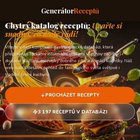
Generátor
Receptů
Chytrý katalog receptů:
Uvařte si
snadno, co máte rádi!
Vítejte v naší komplexní gastronomické databázi, která
představuje rozsáhlý informační uzel pro všechny začínající i
zkušené kuchaře, milovníky dobrého jídla a domácí kuchtíky. Náš
web nabízí detailní pohled do fascinujícího světa světové i
tradiční české kuchyně.
PROCHÁZET RECEPTY
3 197 RECEPTŮ V DATABÁZI