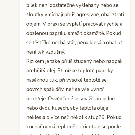
bílek není dostatečně vyšlehaný nebo se
žloutky vmíchají příliš agresivně, obal ztratí
objem. V praxi se vyplatí pracovat rychle a
obalenou papriku smažit okamžitě. Pokud
se těstíčko nechá stát, pěna klesá a obal už
není tak vzdušný.
Rizikem je také příliš studený nebo naopak
přehřátý olej. Při nízké teplotě papriky
nasáknou tuk, při vysoké teplotě se
povrch spálí dřív, než se vše uvnitř
prohřeje. Osvědčené je smažit po jedné
nebo dvou kusech, aby teplota oleje
neklesla o více než několik stupňů. Pokud
kuchař nemá teploměr, orientuje se podle