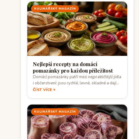
KULINÁŘSKÝ MAGAZÍN
Nejlepší recepty na domácí
pomazánky pro každou příležitost
Domácí pomazánky patří mezi nejpraktičtější jídla
i občerstvení: jsou rychlé, levné, skladné a dají…
ČÍST VÍCE
KULINÁŘSKÝ MAGAZÍN