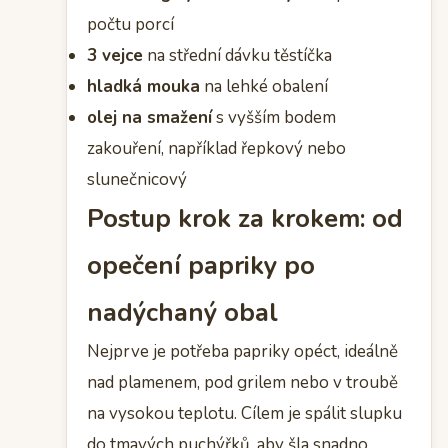
počtu porcí
3 vejce
na střední dávku těstíčka
hladká mouka
na lehké obalení
olej na smažení
s vyšším bodem
zakouření, například řepkový nebo
slunečnicový
Postup krok za krokem: od
opečení papriky po
nadýchaný obal
Nejprve je potřeba papriky opéct, ideálně
nad plamenem, pod grilem nebo v troubě
na vysokou teplotu. Cílem je spálit slupku
do tmavých puchýřků, aby šla snadno