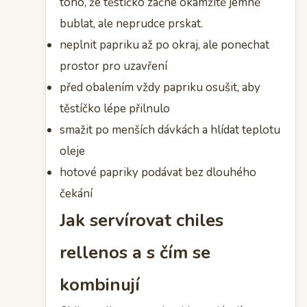
toho, že těstíčko začne okamžitě jemně
bublat, ale neprudce prskat.
neplnit papriku až po okraj, ale ponechat
prostor pro uzavření
před obalením vždy papriku osušit, aby
těstíčko lépe přilnulo
smažit po menších dávkách a hlídat teplotu
oleje
hotové papriky podávat bez dlouhého
čekání
Jak servírovat chiles
rellenos a s čím se
kombinují