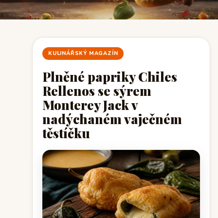
KULINÁŘSKÝ MAGAZÍN
Plněné papriky Chiles
Rellenos se sýrem
Monterey Jack v
nadýchaném vaječném
těstíčku