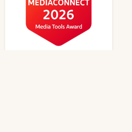
Kvízy online
Zvířecí jména
Psí magazín
Kočičí magazín
Kontakt
© 2026
GenerátorReceptů.cz
| Powered by
PureLog s.r.o.
,