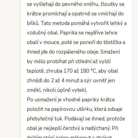
se vyšlehají do pevného sněhu, žloutky se
krátce promíchají a opatrně se vmíchají do
bílků. Tato metoda pomáhá vytvořit lehký a
vzdušný obal. Paprika se nejdříve lehce
obalí v mouce, poté se ponoří do těstíčka a
ihned jde do rozpáleného oleje. Smažení
by mělo probíhat při střední až vyšší
teplotě, zhruba 170 až 180 °C, aby obal
zhnědl do 2 až 4 minut a sýr uvnitř jen
změkl, nikoli úplně vytekl.
Po usmažení je vhodné papriky krátce
položit na papírovou utěrku, která odsaje
přebytečný tuk. Podávají se ihned, protože
obal je nejlepší čerstvý a nadýchaný. Při
delším stání začne měknout a ztrácet