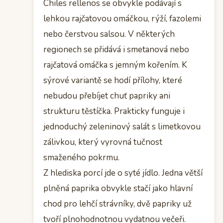
Chiles rellenos se obvykle podávají s
lehkou rajčatovou omáčkou, rýží, fazolemi
nebo čerstvou salsou. V některých
regionech se přidává i smetanová nebo
rajčatová omáčka s jemným kořením. K
sýrové variantě se hodí přílohy, které
nebudou přebíjet chuť papriky ani
strukturu těstíčka. Prakticky funguje i
jednoduchý zeleninový salát s limetkovou
zálivkou, který vyrovná tučnost
smaženého pokrmu.
Z hlediska porcí jde o syté jídlo. Jedna větší
plněná paprika obvykle stačí jako hlavní
chod pro lehčí strávníky, dvě papriky už
tvoří plnohodnotnou vydatnou večeři.