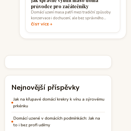
Jak správně vyudit maso doma
průvodce pro začátečníky
Domácí uzení masa patří mezi tradiční způsoby
konzervace i dochucení, ale bez správného
postupu…
ČÍST VÍCE
Nejnovější příspěvky
Jak na křupavé domácí krekry k vínu a sýrovému
prkénku
Domácí uzené v domácích podmínkách: Jak na
to i bez profi udírny