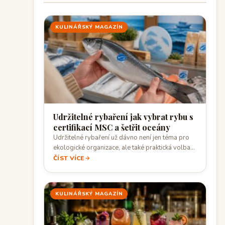
KULINÁŘSKÝ MAGAZÍN
Udržitelné rybaření jak vybrat rybu s
certifikací MSC a šetřit oceány
Udržitelné rybaření už dávno není jen téma pro
ekologické organizace, ale také praktická volba…
ČÍST VÍCE
KULINÁŘSKÝ MAGAZÍN