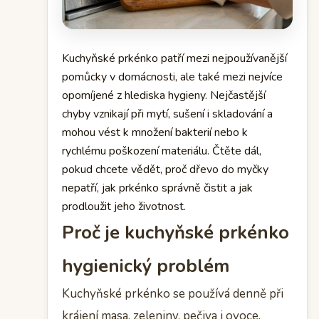
Kuchyňské prkénko patří mezi nejpoužívanější
pomůcky v domácnosti, ale také mezi nejvíce
opomíjené z hlediska hygieny. Nejčastější
chyby vznikají při mytí, sušení i skladování a
mohou vést k množení bakterií nebo k
rychlému poškození materiálu. Čtěte dál,
pokud chcete vědět, proč dřevo do myčky
nepatří, jak prkénko správně čistit a jak
prodloužit jeho životnost.
Proč je kuchyňské prkénko
hygienický problém
Kuchyňské prkénko se používá denně při
krájení masa, zeleniny, pečiva i ovoce.