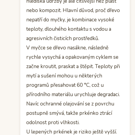
hlediska údržby je ale citlivější než plast
nebo kompozit. Hlavní důvod, proč dřevo
nepatří do myčky, je kombinace vysoké
teploty, dlouhého kontaktu s vodou a
agresivních čisticích prostředků.
V myčce se dřevo nasákne, následně
rychle vysychá a opakovaným cyklem se
začne kroutit, praskat a štěpit. Teploty při
mytí a sušení mohou u některých
programů přesahovat 60 °C, což u
přírodního materiálu urychluje degradaci.
Navíc ochranné olejování se z povrchu
postupně smývá, takže prkénko ztrácí
odolnost proti vlhkosti.
U lepených prkének je riziko ještě vyšší.