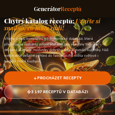
Generátor
Receptů
Chytrý katalog receptů:
Uvařte si
snadno, co máte rádi!
Vítejte v naší komplexní gastronomické databázi, která
představuje rozsáhlý informační uzel pro všechny začínající i
zkušené kuchaře, milovníky dobrého jídla a domácí kuchtíky. Náš
web nabízí detailní pohled do fascinujícího světa světové i
tradiční české kuchyně.
PROCHÁZET RECEPTY
3 197 RECEPTŮ V DATABÁZI