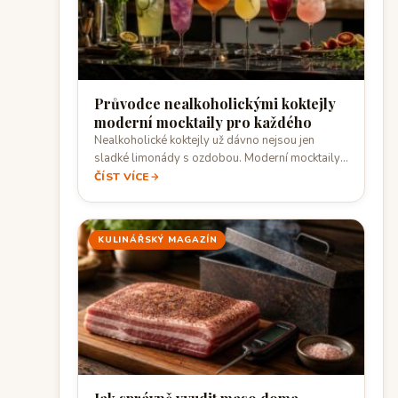
Průvodce nealkoholickými koktejly
moderní mocktaily pro každého
Nealkoholické koktejly už dávno nejsou jen
sladké limonády s ozdobou. Moderní mocktaily
dnes pracují…
ČÍST VÍCE
KULINÁŘSKÝ MAGAZÍN