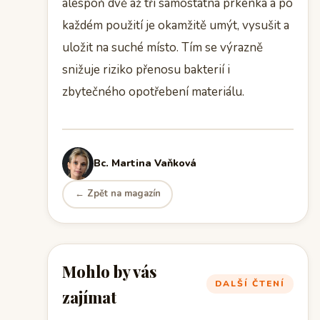
alespoň dvě až tři samostatná prkénka a po
každém použití je okamžitě umýt, vysušit a
uložit na suché místo. Tím se výrazně
snižuje riziko přenosu bakterií i
zbytečného opotřebení materiálu.
Bc. Martina Vaňková
← Zpět na magazín
Mohlo by vás
DALŠÍ ČTENÍ
zajímat