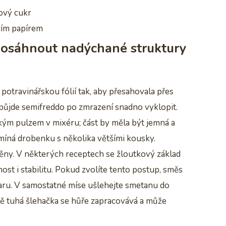
ový cukr
cím papírem
 dosáhnout nadýchané struktury
i potravinářskou fólií tak, aby přesahovala přes
u půjde semifreddo po zmrazení snadno vyklopit.
ým pulzem v mixéru; část by měla být jemná a
omíná drobenku s několika většími kousky.
pěny. V některých receptech se žloutkový základ
ost i stabilitu. Pokud zvolíte tento postup, směs
 varu. V samostatné míse ušlehejte smetanu do
ě tuhá šlehačka se hůře zapracovává a může