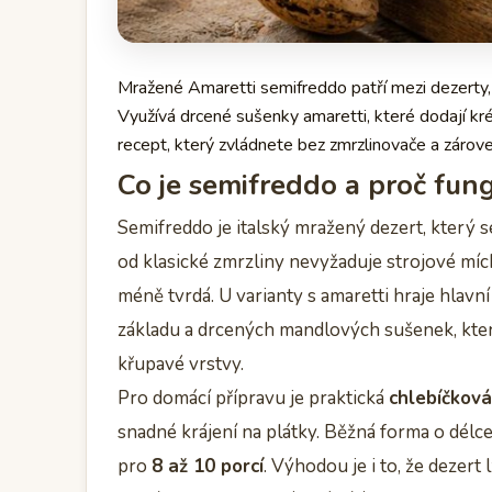
Mražené Amaretti semifreddo patří mezi dezerty, 
Využívá drcené sušenky amaretti, které dodají k
recept, který zvládnete bez zmrzlinovače a zárov
Co je semifreddo a proč fun
Semifreddo je italský mražený dezert, který 
od klasické zmrzliny nevyžaduje strojové míchá
méně tvrdá. U varianty s amaretti hraje hlav
základu a drcených mandlových sušenek, kter
křupavé vrstvy.
Pro domácí přípravu je praktická
chlebíčkov
snadné krájení na plátky. Běžná forma o délc
pro
8 až 10 porcí
. Výhodou je i to, že dezert