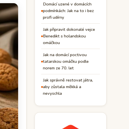
Domácí uzené v domácích
podmínkách: Jak na to i bez
profi udírny
Jak připravit dokonalé vejce
Benedikt s holandskou
omáčkou
Jak na domácí poctivou
tatarskou omáčku podle
norem ze 70. let
Jak správně restovat játra,
aby zůstala měkká a
nevyschla