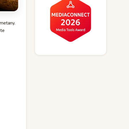
smetany.
áte