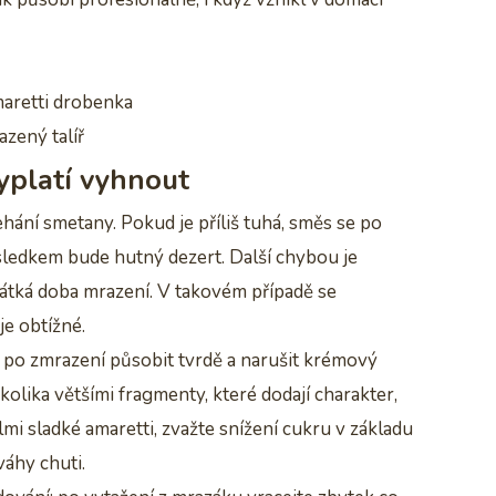
maretti drobenka
azený talíř
vyplatí vyhnout
hání smetany. Pokud je příliš tuhá, směs se po
ýsledkem bude hutný dezert. Další chybou je
rátká doba mrazení. V takovém případě se
je obtížné.
po zmrazení působit tvrdě a narušit krémový
kolika většími fragmenty, které dodají charakter,
i sladké amaretti, zvažte snížení cukru v základu
váhy chuti.