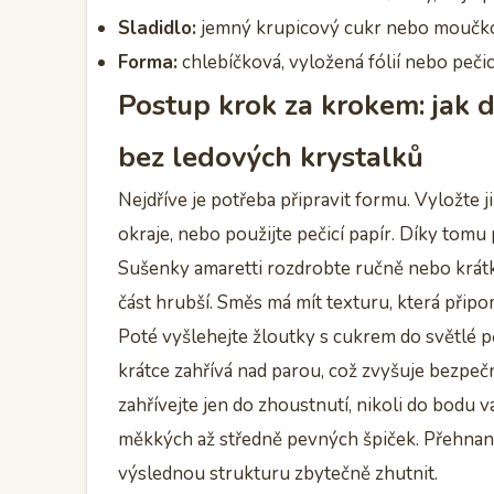
Sladidlo:
jemný krupicový cukr nebo moučk
Forma:
chlebíčková, vyložená fólií nebo peči
Postup krok za krokem: jak
bez ledových krystalků
Nejdříve je potřeba připravit formu. Vyložte j
okraje, nebo použijte pečicí papír. Díky tom
Sušenky amaretti rozdrobte ručně nebo krátk
část hrubší. Směs má mít texturu, která přip
Poté vyšlehejte žloutky s cukrem do světlé 
krátce zahřívá nad parou, což zvyšuje bezpečn
zahřívejte jen do zhoustnutí, nikoli do bodu
měkkých až středně pevných špiček. Přehnan
výslednou strukturu zbytečně zhutnit.