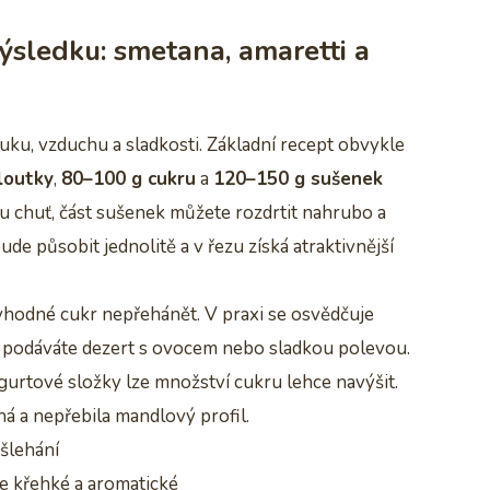
výsledku: smetana, amaretti a
uku, vzduchu a sladkosti. Základní recept obvykle
loutky
,
80–100 g cukru
a
120–150 g sušenek
u chuť, část sušenek můžete rozdrtit nahrubo a
de působit jednolitě a v řezu získá atraktivnější
 vhodné cukr nepřehánět. V praxi se osvědčuje
d podáváte dezert s ovocem nebo sladkou polevou.
gurtové složky lze množství cukru lehce navýšit.
ná a nepřebila mandlový profil.
šlehání
e křehké a aromatické