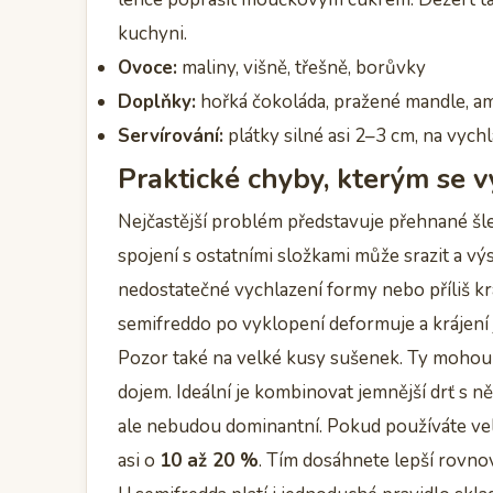
kuchyni.
Ovoce:
maliny, višně, třešně, borůvky
Doplňky:
hořká čokoláda, pražené mandle, a
Servírování:
plátky silné asi 2–3 cm, na vychl
Praktické chyby, kterým se 
Nejčastější problém představuje přehnané šle
spojení s ostatními složkami může srazit a v
nedostatečné vychlazení formy nebo příliš k
semifreddo po vyklopení deformuje a krájení 
Pozor také na velké kusy sušenek. Ty mohou 
dojem. Ideální je kombinovat jemnější drť s ně
ale nebudou dominantní. Pokud používáte velm
asi o
10 až 20 %
. Tím dosáhnete lepší rovno