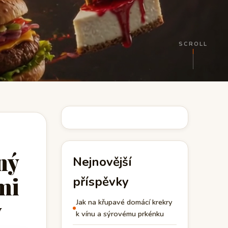
SCROLL
ný
Nejnovější
mi
příspěvky
y
Jak na křupavé domácí krekry
k vínu a sýrovému prkénku