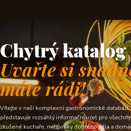
Chytrý katalog 
Uvařte si snadn
máte rádi!
Vítejte v naší komplexní gastronomické databázi,
představuje rozsáhlý informační uzel pro všechny z
zkušené kuchaře, milovníky dobrého jídla a domá