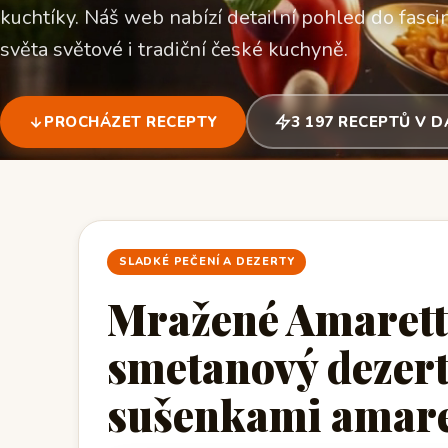
kuchtíky. Náš web nabízí detailní pohled do fascin
světa světové i tradiční české kuchyně.
PROCHÁZET RECEPTY
3 197 RECEPTŮ V 
SLADKÉ PEČENÍ A DEZERTY
Mražené Amarett
smetanový dezer
sušenkami amaret