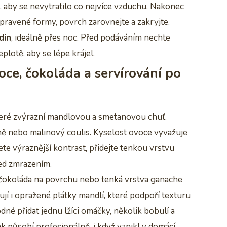
 aby se nevytratilo co nejvíce vzduchu. Nakonec
ipravené formy, povrch zarovnejte a zakryjte.
din
, ideálně přes noc. Před podáváním nechte
plotě, aby se lépe krájel.
voce, čokoláda a servírování po
teré zvýrazní mandlovou a smetanovou chuť.
išně nebo malinový coulis. Kyselost ovoce vyvažuje
ete výraznější kontrast, přidejte tenkou vrstvu
řed zmrazením.
 čokoláda na povrchu nebo tenká vrstva ganache
jí i opražené plátky mandlí, které podpoří texturu
hodné přidat jednu lžíci omáčky, několik bobulí a
 působí profesionálně, i když vznikl v domácí