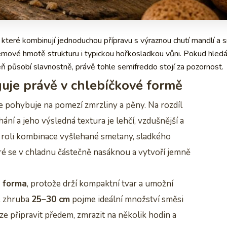
které kombinují jednoduchou přípravu s výraznou chutí mandlí a 
rémové hmotě strukturu i typickou hořkosladkou vůni. Pokud hled
eň působí slavnostně, právě tohle semifreddo stojí za pozornost.
guje právě v chlebíčkové formě
se pohybuje na pomezí zmrzliny a pěny. Na rozdíl
ní a jeho výsledná textura je lehčí, vzdušnější a
ní roli kombinace vyšlehané smetany, sladkého
é se v chladnu částečně nasáknou a vytvoří jemně
á forma
, protože drží kompaktní tvar a umožní
e zhruba
25–30 cm
pojme ideální množství směsi
 lze připravit předem, zmrazit na několik hodin a