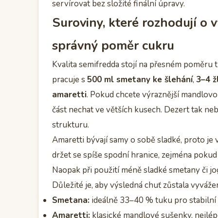
servírovat bez složité finální úpravy.
Suroviny, které rozhodují o 
správný poměr cukru
Kvalita semifredda stojí na přesném poměru t
pracuje s
500 ml smetany ke šlehání
,
3–4 ž
amaretti
. Pokud chcete výraznější mandlovo
část nechat ve větších kusech. Dezert tak nebu
strukturu.
Amaretti bývají samy o sobě sladké, proto je
držet se spíše spodní hranice, zejména poku
Naopak při použití méně sladké smetany či jo
Důležité je, aby výsledná chuť zůstala vyváže
Smetana:
ideálně 33–40 % tuku pro stabilní 
Amaretti:
klasické mandlové sušenky, nejlép