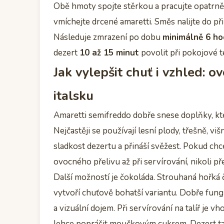
Obě hmoty spojte stěrkou a pracujte opatrně,
vmíchejte drcené amaretti. Směs nalijte do př
Následuje zmrazení po dobu
minimálně 6 ho
dezert
10 až 15 minut
povolit při pokojové te
Jak vylepšit chuť i vzhled: o
italsku
Amaretti semifreddo dobře snese doplňky, k
Nejčastěji se používají lesní plody, třešně, v
sladkost dezertu a přináší svěžest. Pokud chc
ovocného přelivu až při servírování, nikoli p
Další možností je čokoláda. Strouhaná hořká
vytvoří chuťově bohatší variantu. Dobře fungu
a vizuální dojem. Při servírování na talíř je v
lehce poprášit moučkovým cukrem. Dezert tak