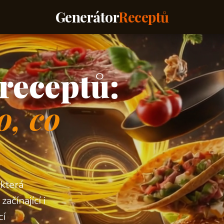
Generátor
Receptů
receptů:
o, co
 která
ačínající i
cí