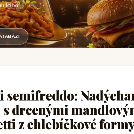
ujícího
DATABÁZI
i semifreddo: Nadýcha
t s drcenými mandlový
ti z chlebíčkové form