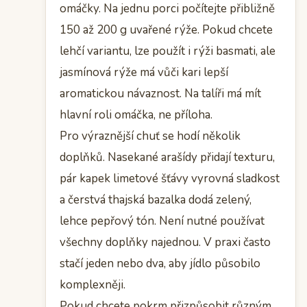
omáčky. Na jednu porci počítejte přibližně
150 až 200 g uvařené rýže. Pokud chcete
lehčí variantu, lze použít i rýži basmati, ale
jasmínová rýže má vůči kari lepší
aromatickou návaznost. Na talíři má mít
hlavní roli omáčka, ne příloha.
Pro výraznější chuť se hodí několik
doplňků. Nasekané arašídy přidají texturu,
pár kapek limetové šťávy vyrovná sladkost
a čerstvá thajská bazalka dodá zelený,
lehce pepřový tón. Není nutné používat
všechny doplňky najednou. V praxi často
stačí jeden nebo dva, aby jídlo působilo
komplexněji.
Pokud chcete pokrm přizpůsobit různým