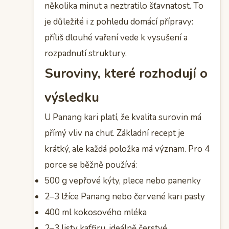
několika minut a neztratilo šťavnatost. To
je důležité i z pohledu domácí přípravy:
příliš dlouhé vaření vede k vysušení a
rozpadnutí struktury.
Suroviny, které rozhodují o
výsledku
U Panang kari platí, že kvalita surovin má
přímý vliv na chuť. Základní recept je
krátký, ale každá položka má význam. Pro 4
porce se běžně používá:
500 g vepřové kýty, plece nebo panenky
2–3 lžíce Panang nebo červené kari pasty
400 ml kokosového mléka
2–3 listy kaffiru, ideálně čerstvé