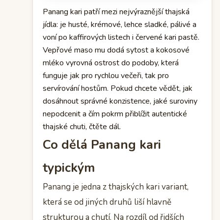
Panang kari patří mezi nejvýraznější thajská
jídla: je husté, krémové, lehce sladké, pálivé a
voní po kaffirových listech i červené kari pastě.
Vepřové maso mu dodá sytost a kokosové
mléko vyrovná ostrost do podoby, která
funguje jak pro rychlou večeři, tak pro
servírování hostům. Pokud chcete vědět, jak
dosáhnout správné konzistence, jaké suroviny
nepodcenit a čím pokrm přiblížit autentické
thajské chuti, čtěte dál.
Co dělá Panang kari
typickým
Panang je jedna z thajských kari variant,
která se od jiných druhů liší hlavně
strukturou a chutí. Na rozdíl od řidších