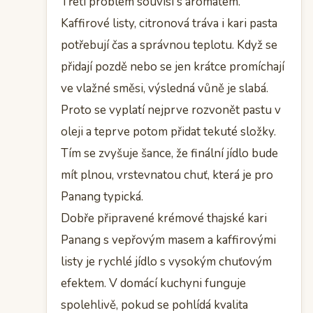
Třetí problém souvisí s aromatem.
Kaffirové listy, citronová tráva i kari pasta
potřebují čas a správnou teplotu. Když se
přidají pozdě nebo se jen krátce promíchají
ve vlažné směsi, výsledná vůně je slabá.
Proto se vyplatí nejprve rozvonět pastu v
oleji a teprve potom přidat tekuté složky.
Tím se zvyšuje šance, že finální jídlo bude
mít plnou, vrstevnatou chuť, která je pro
Panang typická.
Dobře připravené krémové thajské kari
Panang s vepřovým masem a kaffirovými
listy je rychlé jídlo s vysokým chuťovým
efektem. V domácí kuchyni funguje
spolehlivě, pokud se pohlídá kvalita