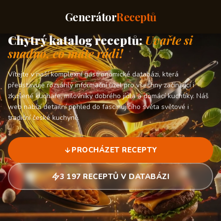
Generátor
Receptů
Chytrý katalog receptů:
Uvařte si
snadno, co máte rádi!
Vítejte v naší komplexní gastronomické databázi, která
představuje rozsáhlý informační uzel pro všechny začínající i
zkušené kuchaře, milovníky dobrého jídla a domácí kuchtíky. Náš
web nabízí detailní pohled do fascinujícího světa světové i
tradiční české kuchyně.
PROCHÁZET RECEPTY
3 197 RECEPTŮ V DATABÁZI