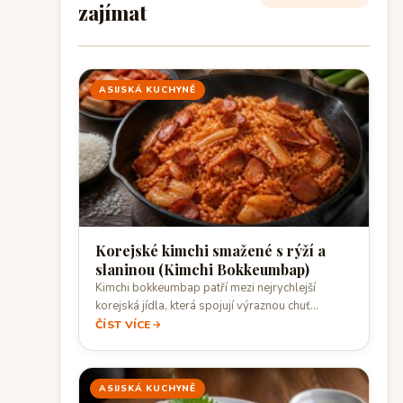
zajímat
ASIJSKÁ KUCHYNĚ
Korejské kimchi smažené s rýží a
slaninou (Kimchi Bokkeumbap)
Kimchi bokkeumbap patří mezi nejrychlejší
korejská jídla, která spojují výraznou chuť
fermentovaného kimchi, sytost…
ČÍST VÍCE
ASIJSKÁ KUCHYNĚ