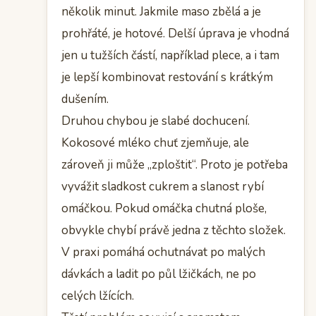
několik minut. Jakmile maso zbělá a je
prohřáté, je hotové. Delší úprava je vhodná
jen u tužších částí, například plece, a i tam
je lepší kombinovat restování s krátkým
dušením.
Druhou chybou je slabé dochucení.
Kokosové mléko chuť zjemňuje, ale
zároveň ji může „zploštit“. Proto je potřeba
vyvážit sladkost cukrem a slanost rybí
omáčkou. Pokud omáčka chutná ploše,
obvykle chybí právě jedna z těchto složek.
V praxi pomáhá ochutnávat po malých
dávkách a ladit po půl lžičkách, ne po
celých lžících.