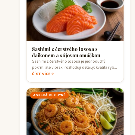
Sashimi z čerstvého lososa s
daikonem a sójovou omáčkou
Sashimi z čerstvého lososa je jednoduchý
pokrm, ale v praxi rozhodují detaily: kvalita ryby,
…
ČÍST VÍCE
ASIJSKÁ KUCHYNĚ