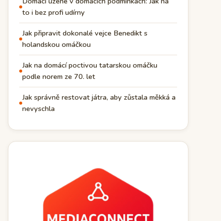
Domácí uzené v domácích podmínkách: Jak na
to i bez profi udírny
Jak připravit dokonalé vejce Benedikt s
holandskou omáčkou
Jak na domácí poctivou tatarskou omáčku
podle norem ze 70. let
Jak správně restovat játra, aby zůstala měkká a
nevyschla