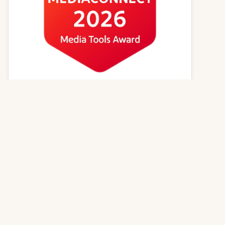
Kvízy online
Zvířecí jména
Psí magazín
Kočičí magazín
Kontakt
© 2026
GenerátorReceptů.cz
| Powered by
PureLog s.r.o.
,
všechna práva vyhrazena | Vytvořeno z lásky k dobrému jídlu