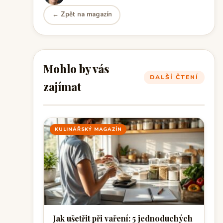
← Zpět na magazín
Mohlo by vás
DALŠÍ ČTENÍ
zajímat
KULINÁŘSKÝ MAGAZÍN
Jak ušetřit při vaření: 5 jednoduchých