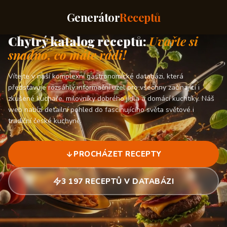
Generátor
Receptů
Chytrý katalog receptů:
Uvařte si
snadno, co máte rádi!
Vítejte v naší komplexní gastronomické databázi, která
představuje rozsáhlý informační uzel pro všechny začínající i
zkušené kuchaře, milovníky dobrého jídla a domácí kuchtíky. Náš
web nabízí detailní pohled do fascinujícího světa světové i
tradiční české kuchyně.
PROCHÁZET RECEPTY
3 197 RECEPTŮ V DATABÁZI