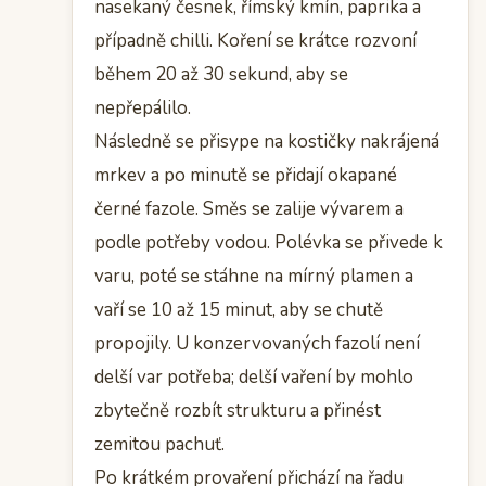
nasekaný česnek, římský kmín, paprika a
případně chilli. Koření se krátce rozvoní
během 20 až 30 sekund, aby se
nepřepálilo.
Následně se přisype na kostičky nakrájená
mrkev a po minutě se přidají okapané
černé fazole. Směs se zalije vývarem a
podle potřeby vodou. Polévka se přivede k
varu, poté se stáhne na mírný plamen a
vaří se 10 až 15 minut, aby se chutě
propojily. U konzervovaných fazolí není
delší var potřeba; delší vaření by mohlo
zbytečně rozbít strukturu a přinést
zemitou pachuť.
Po krátkém provaření přichází na řadu