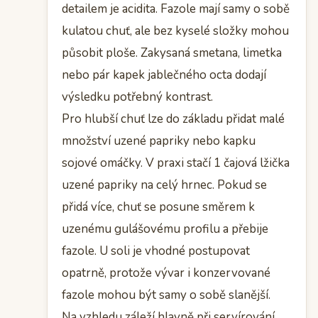
detailem je acidita. Fazole mají samy o sobě
kulatou chuť, ale bez kyselé složky mohou
působit ploše. Zakysaná smetana, limetka
nebo pár kapek jablečného octa dodají
výsledku potřebný kontrast.
Pro hlubší chuť lze do základu přidat malé
množství uzené papriky nebo kapku
sojové omáčky. V praxi stačí 1 čajová lžička
uzené papriky na celý hrnec. Pokud se
přidá více, chuť se posune směrem k
uzenému gulášovému profilu a přebije
fazole. U soli je vhodné postupovat
opatrně, protože vývar i konzervované
fazole mohou být samy o sobě slanější.
Na vzhledu záleží hlavně při servírování.