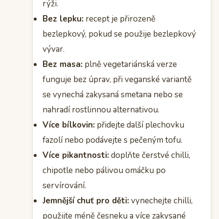
rýži.
Bez lepku:
recept je přirozeně
bezlepkový, pokud se použije bezlepkový
vývar.
Bez masa:
plně vegetariánská verze
funguje bez úprav, při veganské variantě
se vynechá zakysaná smetana nebo se
nahradí rostlinnou alternativou.
Více bílkovin:
přidejte další plechovku
fazolí nebo podávejte s pečeným tofu.
Více pikantnosti:
doplňte čerstvé chilli,
chipotle nebo pálivou omáčku po
servírování.
Jemnější chuť pro děti:
vynechejte chilli,
použijte méně česneku a více zakysané