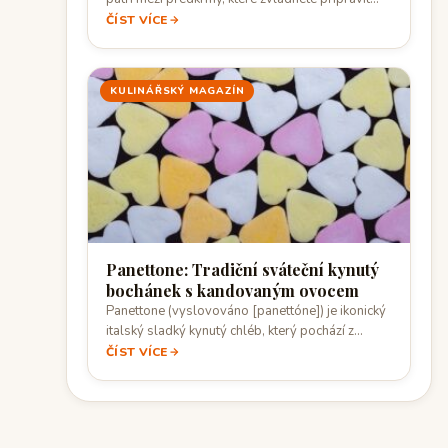
rychle,…
ČÍST VÍCE
KULINÁŘSKÝ MAGAZÍN
Panettone: Tradiční sváteční kynutý
bochánek s kandovaným ovocem
Panettone (vyslovováno [panettóne]) je ikonický
italský sladký kynutý chléb, který pochází z
Milána. Je…
ČÍST VÍCE