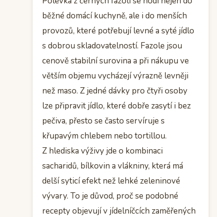
Polévka z černých fazolí se hodí nejen do
běžné domácí kuchyně, ale i do menších
provozů, které potřebují levné a syté jídlo
s dobrou skladovatelností. Fazole jsou
cenově stabilní surovina a při nákupu ve
větším objemu vycházejí výrazně levněji
než maso. Z jedné dávky pro čtyři osoby
lze připravit jídlo, které dobře zasytí i bez
pečiva, přesto se často servíruje s
křupavým chlebem nebo tortillou.
Z hlediska výživy jde o kombinaci
sacharidů, bílkovin a vlákniny, která má
delší syticí efekt než lehké zeleninové
vývary. To je důvod, proč se podobné
recepty objevují v jídelníčcích zaměřených