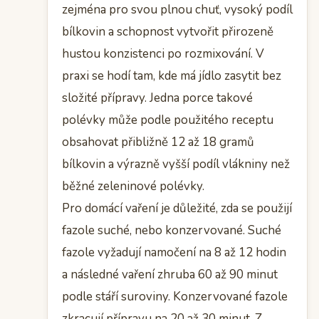
zejména pro svou plnou chuť, vysoký podíl
bílkovin a schopnost vytvořit přirozeně
hustou konzistenci po rozmixování. V
praxi se hodí tam, kde má jídlo zasytit bez
složité přípravy. Jedna porce takové
polévky může podle použitého receptu
obsahovat přibližně 12 až 18 gramů
bílkovin a výrazně vyšší podíl vlákniny než
běžné zeleninové polévky.
Pro domácí vaření je důležité, zda se použijí
fazole suché, nebo konzervované. Suché
fazole vyžadují namočení na 8 až 12 hodin
a následné vaření zhruba 60 až 90 minut
podle stáří suroviny. Konzervované fazole
zkracují přípravu na 20 až 30 minut. Z