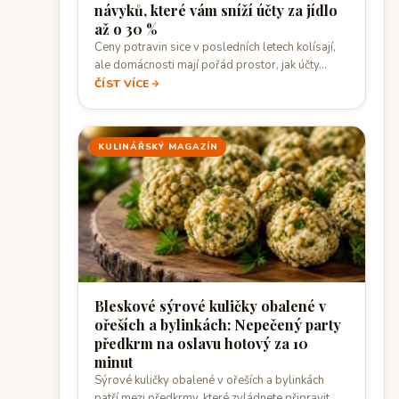
návyků, které vám sníží účty za jídlo
až o 30 %
Ceny potravin sice v posledních letech kolísají,
ale domácnosti mají pořád prostor, jak účty…
ČÍST VÍCE
KULINÁŘSKÝ MAGAZÍN
Bleskové sýrové kuličky obalené v
ořeších a bylinkách: Nepečený party
předkrm na oslavu hotový za 10
minut
Sýrové kuličky obalené v ořeších a bylinkách
patří mezi předkrmy, které zvládnete připravit