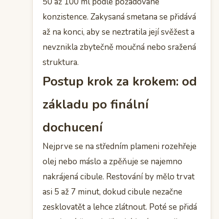
50 až 100 ml podle požadované
konzistence. Zakysaná smetana se přidává
až na konci, aby se neztratila její svěžest a
nevznikla zbytečně moučná nebo sražená
struktura.
Postup krok za krokem: od
základu po finální
dochucení
Nejprve se na středním plameni rozehřeje
olej nebo máslo a zpěňuje se najemno
nakrájená cibule. Restování by mělo trvat
asi 5 až 7 minut, dokud cibule nezačne
zesklovatět a lehce zlátnout. Poté se přidá