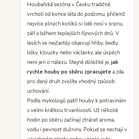
Houbařská sezóna v Česku tradičně
vrcholí od konce léta do podzimu, přičemž
nejvíce plných košíků si lidé nosí v srpnu,
září a během teplejších říjnových dnů. V
lesích se nejčastěji objevují hřiby, bedly,
lišky, klouzky nebo václavky, ale úspěch
není jen o nálezu. Stejně důležité je,
jak
rychle houby po sběru zpracujete
a zda
pro daný druh zvolíte vhodný způsob
uchování.
Podle mykologů patří houby k potravinám
s velmi krátkou trvanlivostí. Už několik
hodin po sběru začínají ztrácet aroma,
vodu i pevnost dužniny. Pokud se nechají v