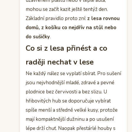
uzavřeném plastu nebo v teple auta,
mohou se začít kazit ještě tentýž den.
Základní pravidlo proto zní:
z lesa rovnou
domů, z košíku co nejdřív na stůl nebo
do sušičky
.
Co si z lesa přinést a co
raději nechat v lese
Ne každý nález se vyplatí sbírat. Pro sušení
jsou nejvhodnější mladé, zdravé a pevné
plodnice bez červivosti a bez slizu. U
hřibovitých hub se doporučuje vybírat
spíše menší a středně velké kusy, protože
mají kompaktnější dužninu a po usušení
lépe drží chuť. Naopak přestárlé houby s