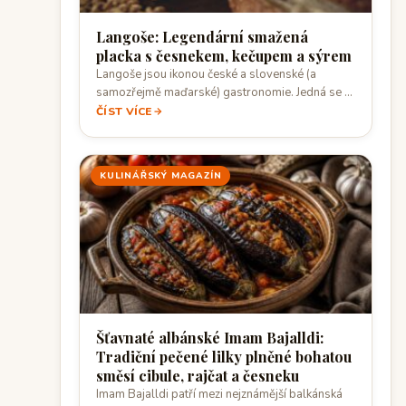
Langoše: Legendární smažená
placka s česnekem, kečupem a sýrem
Langoše jsou ikonou české a slovenské (a
samozřejmě maďarské) gastronomie. Jedná se o
křupavé…
ČÍST VÍCE
KULINÁŘSKÝ MAGAZÍN
Šťavnaté albánské Imam Bajalldi:
Tradiční pečené lilky plněné bohatou
směsí cibule, rajčat a česneku
Imam Bajalldi patří mezi nejznámější balkánská