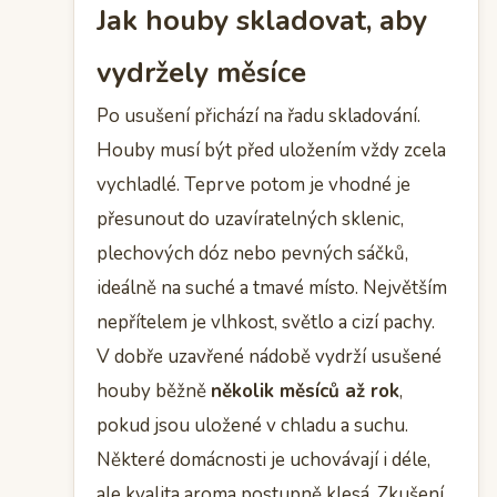
Jak houby skladovat, aby
vydržely měsíce
Po usušení přichází na řadu skladování.
Houby musí být před uložením vždy zcela
vychladlé. Teprve potom je vhodné je
přesunout do uzavíratelných sklenic,
plechových dóz nebo pevných sáčků,
ideálně na suché a tmavé místo. Největším
nepřítelem je vlhkost, světlo a cizí pachy.
V dobře uzavřené nádobě vydrží usušené
houby běžně
několik měsíců až rok
,
pokud jsou uložené v chladu a suchu.
Některé domácnosti je uchovávají i déle,
ale kvalita aroma postupně klesá. Zkušení