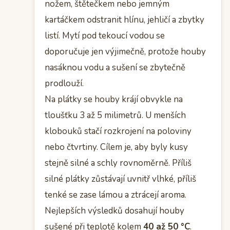
nožem, štětečkem nebo jemným
kartáčkem odstranit hlínu, jehličí a zbytky
listí. Mytí pod tekoucí vodou se
doporučuje jen výjimečně, protože houby
nasáknou vodu a sušení se zbytečně
prodlouží.
Na plátky se houby krájí obvykle na
tloušťku 3 až 5 milimetrů. U menších
klobouků stačí rozkrojení na poloviny
nebo čtvrtiny. Cílem je, aby byly kusy
stejně silné a schly rovnoměrně. Příliš
silné plátky zůstávají uvnitř vlhké, příliš
tenké se zase lámou a ztrácejí aroma.
Nejlepších výsledků dosahují houby
sušené při teplotě kolem
40 až 50 °C
.