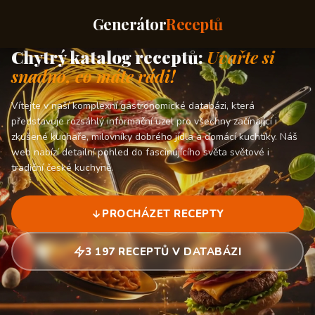
Generátor
Receptů
Chytrý katalog receptů:
Uvařte si
snadno, co máte rádi!
Vítejte v naší komplexní gastronomické databázi, která
představuje rozsáhlý informační uzel pro všechny začínající i
zkušené kuchaře, milovníky dobrého jídla a domácí kuchtíky. Náš
web nabízí detailní pohled do fascinujícího světa světové i
tradiční české kuchyně.
PROCHÁZET RECEPTY
3 197 RECEPTŮ V DATABÁZI