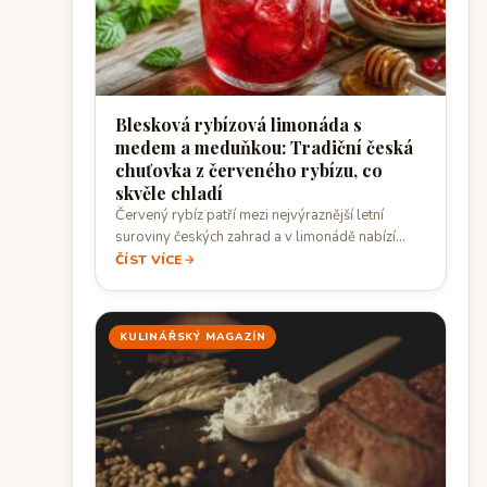
Blesková rybízová limonáda s
medem a meduňkou: Tradiční česká
chuťovka z červeného rybízu, co
skvěle chladí
Červený rybíz patří mezi nejvýraznější letní
suroviny českých zahrad a v limonádě nabízí
rychlou…
ČÍST VÍCE
KULINÁŘSKÝ MAGAZÍN