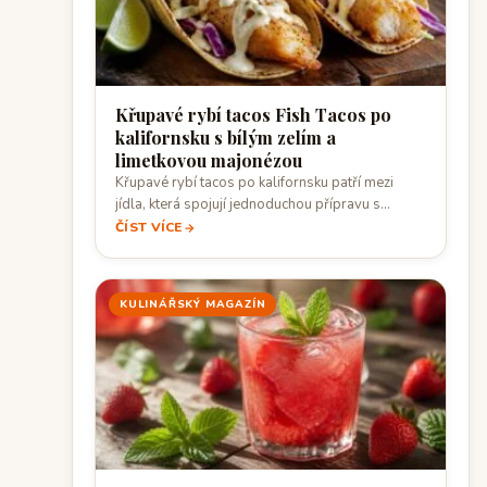
Křupavé rybí tacos Fish Tacos po
kalifornsku s bílým zelím a
limetkovou majonézou
Křupavé rybí tacos po kalifornsku patří mezi
jídla, která spojují jednoduchou přípravu s
výraznou…
ČÍST VÍCE
KULINÁŘSKÝ MAGAZÍN