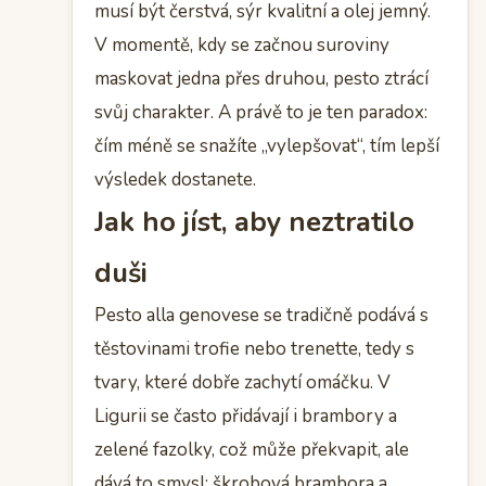
musí být čerstvá, sýr kvalitní a olej jemný.
V momentě, kdy se začnou suroviny
maskovat jedna přes druhou, pesto ztrácí
svůj charakter. A právě to je ten paradox:
čím méně se snažíte „vylepšovat“, tím lepší
výsledek dostanete.
Jak ho jíst, aby neztratilo
duši
Pesto alla genovese se tradičně podává s
těstovinami trofie nebo trenette, tedy s
tvary, které dobře zachytí omáčku. V
Ligurii se často přidávají i brambory a
zelené fazolky, což může překvapit, ale
dává to smysl: škrobová brambora a