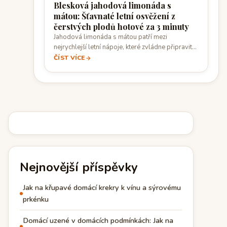
Blesková jahodová limonáda s
mátou: Šťavnaté letní osvěžení z
čerstvých plodů hotové za 3 minuty
Jahodová limonáda s mátou patří mezi
nejrychlejší letní nápoje, které zvládne připravit
téměř každý.…
ČÍST VÍCE
Nejnovější příspěvky
Jak na křupavé domácí krekry k vínu a sýrovému
prkénku
Domácí uzené v domácích podmínkách: Jak na