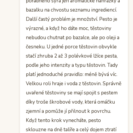
pořádného sýra jen aromatické náhražky a
bazalku na chvostu seznamu ingrediencí.
Další častý problém je množství. Pesto je
výrazné, a když ho dáte moc, těstoviny
nebudou chutnat po bazalce, ale po oleji a
česneku. U jedné porce těstovin obvykle
stačí zhruba 2 až 3 polévkové lžíce pesta,
podle jeho intenzity a typu těstovin. Tady
platí jednoduché pravidlo: méně bývá víc.
Velkou roli hraje i voda z těstovin. Správně
uvařené těstoviny se mají spojit s pestem
díky troše škrobové vody, která omáčku
zjemní a pomůže jí přilnout k povrchu.
Když tento krok vynecháte, pesto
sklouzne na dně talíře a celý dojem ztratí