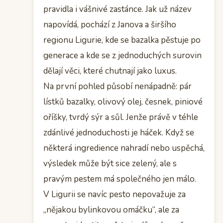
pravidla i vášnivé zastánce. Jak už název
napovídá, pochází z Janova a širšího
regionu Ligurie, kde se bazalka pěstuje po
generace a kde se z jednoduchých surovin
dělají věci, které chutnají jako luxus.
Na první pohled působí nenápadně: pár
lístků bazalky, olivový olej, česnek, piniové
oříšky, tvrdý sýr a sůl. Jenže právě v téhle
zdánlivé jednoduchosti je háček. Když se
některá ingredience nahradí nebo uspěchá,
výsledek může být sice zelený, ale s
pravým pestem má společného jen málo.
V Ligurii se navíc pesto nepovažuje za
„nějakou bylinkovou omáčku“, ale za