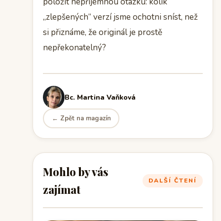
položit nepříjemnou otázku: kolik
„zlepšených“ verzí jsme ochotni sníst, než
si přiznáme, že originál je prostě
nepřekonatelný?
Bc. Martina Vaňková
← Zpět na magazín
Mohlo by vás
DALŠÍ ČTENÍ
zajímat