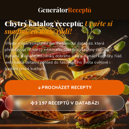
Generátor
Receptů
Chytrý katalog receptů:
Uvařte si
snadno, co máte rádi!
Vítejte v naší komplexní gastronomické databázi, která
představuje rozsáhlý informační uzel pro všechny začínající i
zkušené kuchaře, milovníky dobrého jídla a domácí kuchtíky. Náš
web nabízí detailní pohled do fascinujícího světa světové i
tradiční české kuchyně.
PROCHÁZET RECEPTY
3 197 RECEPTŮ V DATABÁZI