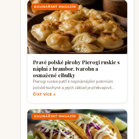
KULINÁŘSKÝ MAGAZÍN
Pravé polské pirohy Pierogi ruskie s
náplní z brambor, tvarohu a
osmažené cibulky
Pierogi ruskie patří k nejznámějším pokrmům
polské kuchyně a jejich základ je překvapivě
jednoduchý:…
ČÍST VÍCE
KULINÁŘSKÝ MAGAZÍN