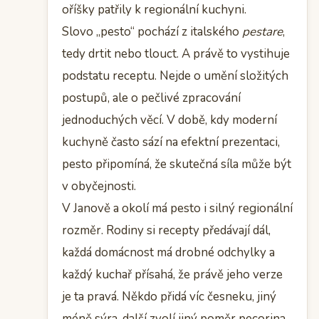
oříšky patřily k regionální kuchyni.
Slovo „pesto“ pochází z italského
pestare
,
tedy drtit nebo tlouct. A právě to vystihuje
podstatu receptu. Nejde o umění složitých
postupů, ale o pečlivé zpracování
jednoduchých věcí. V době, kdy moderní
kuchyně často sází na efektní prezentaci,
pesto připomíná, že skutečná síla může být
v obyčejnosti.
V Janově a okolí má pesto i silný regionální
rozměr. Rodiny si recepty předávají dál,
každá domácnost má drobné odchylky a
každý kuchař přísahá, že právě jeho verze
je ta pravá. Někdo přidá víc česneku, jiný
méně sýra, další zvolí jiný poměr pecorina