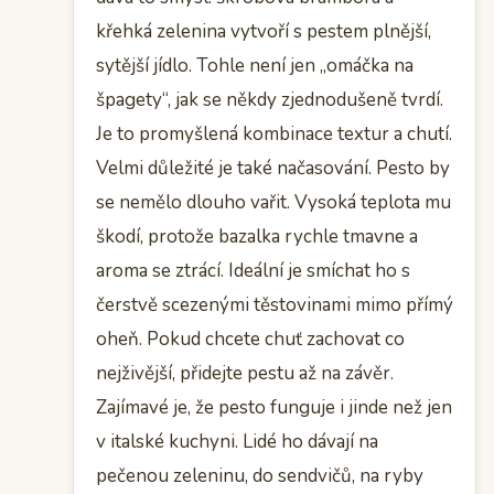
křehká zelenina vytvoří s pestem plnější,
sytější jídlo. Tohle není jen „omáčka na
špagety“, jak se někdy zjednodušeně tvrdí.
Je to promyšlená kombinace textur a chutí.
Velmi důležité je také načasování. Pesto by
se nemělo dlouho vařit. Vysoká teplota mu
škodí, protože bazalka rychle tmavne a
aroma se ztrácí. Ideální je smíchat ho s
čerstvě scezenými těstovinami mimo přímý
oheň. Pokud chcete chuť zachovat co
nejživější, přidejte pestu až na závěr.
Zajímavé je, že pesto funguje i jinde než jen
v italské kuchyni. Lidé ho dávají na
pečenou zeleninu, do sendvičů, na ryby