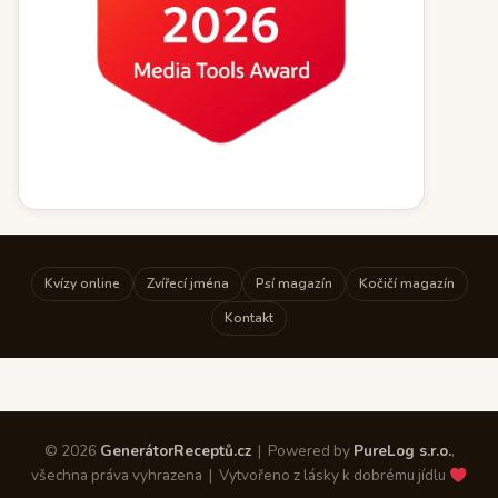
Kvízy online
Zvířecí jména
Psí magazín
Kočičí magazín
Kontakt
© 2026
GenerátorReceptů.cz
| Powered by
PureLog s.r.o.
,
všechna práva vyhrazena | Vytvořeno z lásky k dobrému jídlu