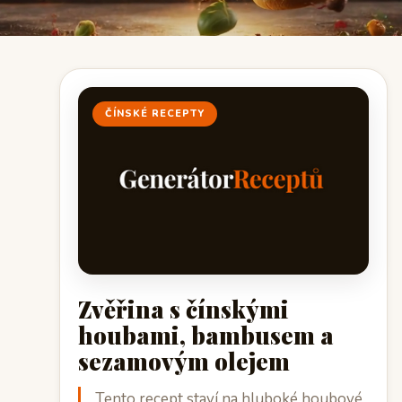
ČÍNSKÉ RECEPTY
Zvěřina s čínskými
houbami, bambusem a
sezamovým olejem
Tento recept staví na hluboké houbové