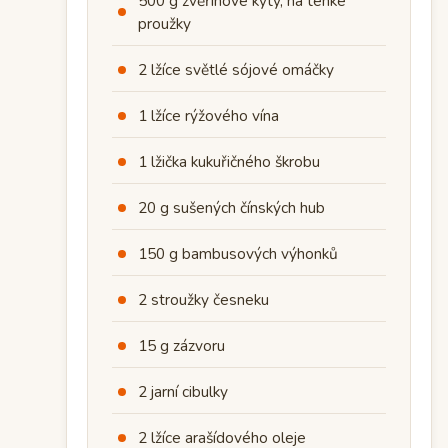
500 g zvěřinové kýty, na tenké
proužky
2 lžíce světlé sójové omáčky
1 lžíce rýžového vína
1 lžička kukuřičného škrobu
20 g sušených čínských hub
150 g bambusových výhonků
2 stroužky česneku
15 g zázvoru
2 jarní cibulky
2 lžíce arašídového oleje