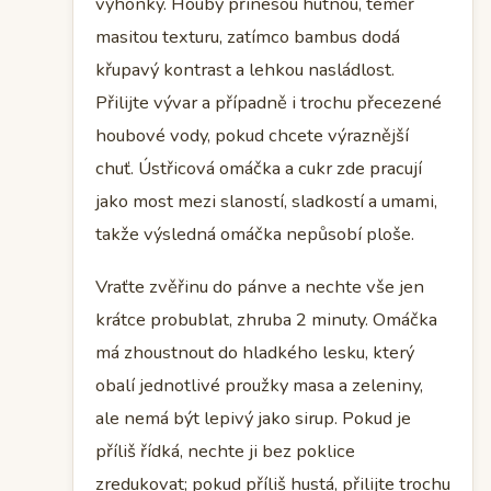
výhonky. Houby přinesou hutnou, téměř
masitou texturu, zatímco bambus dodá
křupavý kontrast a lehkou nasládlost.
Přilijte vývar a případně i trochu přecezené
houbové vody, pokud chcete výraznější
chuť. Ústřicová omáčka a cukr zde pracují
jako most mezi slaností, sladkostí a umami,
takže výsledná omáčka nepůsobí ploše.
Vraťte zvěřinu do pánve a nechte vše jen
krátce probublat, zhruba 2 minuty. Omáčka
má zhoustnout do hladkého lesku, který
obalí jednotlivé proužky masa a zeleniny,
ale nemá být lepivý jako sirup. Pokud je
příliš řídká, nechte ji bez poklice
zredukovat; pokud příliš hustá, přilijte trochu