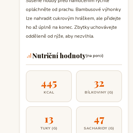
Sušené houby před namočením rychle
opláchněte od prachu. Bambusové výhonky
lze nahradit cukrovým hráškem, ale přidejte
ho až úplně na konec. Zbytky uchovávejte
odděleně od rýže, aby nezvlhla.
Nutriční hodnoty
(na porci)
445
32
KCAL
BÍLKOVINY (G)
13
47
TUKY (G)
SACHARIDY (G)