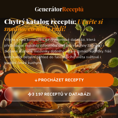
Generátor
Receptů
Chytrý katalog receptů:
Uvařte si
snadno, co máte rádi!
Vítejte v naší komplexní gastronomické databázi, která
představuje rozsáhlý informační uzel pro všechny začínající i
zkušené kuchaře, milovníky dobrého jídla a domácí kuchtíky. Náš
web nabízí detailní pohled do fascinujícího světa světové i
tradiční české kuchyně.
PROCHÁZET RECEPTY
3 197 RECEPTŮ V DATABÁZI