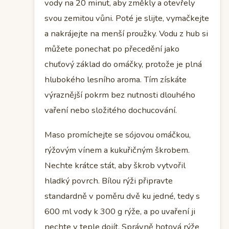
vody na 20 minut, aby změkly a otevřely
svou zemitou vůni. Poté je slijte, vymačkejte
a nakrájejte na menší proužky. Vodu z hub si
můžete ponechat po přecedění jako
chuťový základ do omáčky, protože je plná
hlubokého lesního aroma. Tím získáte
výraznější pokrm bez nutnosti dlouhého
vaření nebo složitého dochucování.
Maso promíchejte se sójovou omáčkou,
rýžovým vínem a kukuřičným škrobem.
Nechte krátce stát, aby škrob vytvořil
hladký povrch. Bílou rýži připravte
standardně v poměru dvě ku jedné, tedy s
600 ml vody k 300 g rýže, a po uvaření ji
nechte v teple dojít. Správně hotová rýže