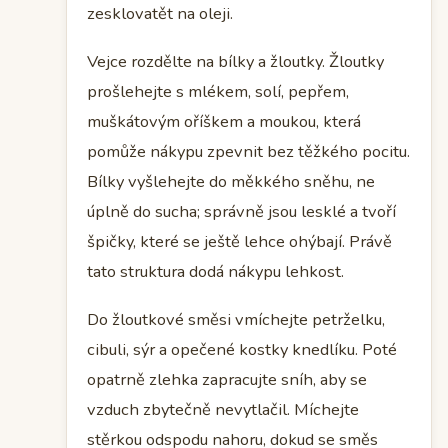
zesklovatět na oleji.
Vejce rozdělte na bílky a žloutky. Žloutky
prošlehejte s mlékem, solí, pepřem,
muškátovým oříškem a moukou, která
pomůže nákypu zpevnit bez těžkého pocitu.
Bílky vyšlehejte do měkkého sněhu, ne
úplně do sucha; správně jsou lesklé a tvoří
špičky, které se ještě lehce ohýbají. Právě
tato struktura dodá nákypu lehkost.
Do žloutkové směsi vmíchejte petrželku,
cibuli, sýr a opečené kostky knedlíku. Poté
opatrně zlehka zapracujte sníh, aby se
vzduch zbytečně nevytlačil. Míchejte
stěrkou odspodu nahoru, dokud se směs