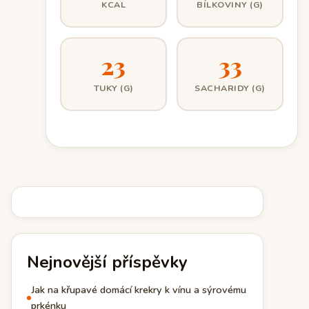
KCAL
BÍLKOVINY (G)
23
33
TUKY (G)
SACHARIDY (G)
Nejnovější příspěvky
Jak na křupavé domácí krekry k vínu a sýrovému
prkénku