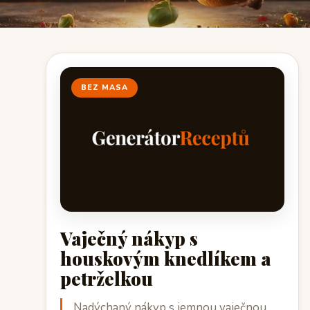
BEZ MASA
Vaječný nákyp s
houskovým knedlíkem a
petrželkou
Nadýchaný nákyp s jemnou vaječnou