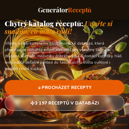
Generátor
Receptů
Chytrý katalog receptů:
Uvařte si
snadno, co máte rádi!
Vítejte v naší komplexní gastronomické databázi, která
představuje rozsáhlý informační uzel pro všechny začínající i
zkušené kuchaře, milovníky dobrého jídla a domácí kuchtíky. Náš
web nabízí detailní pohled do fascinujícího světa světové i
tradiční české kuchyně.
PROCHÁZET RECEPTY
3 197 RECEPTŮ V DATABÁZI