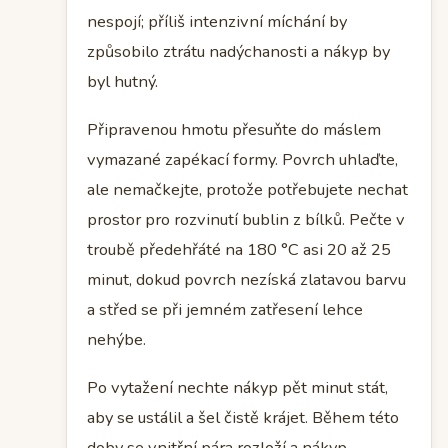
nespojí; příliš intenzivní míchání by
způsobilo ztrátu nadýchanosti a nákyp by
byl hutný.
Připravenou hmotu přesuňte do máslem
vymazané zapékací formy. Povrch uhlaďte,
ale nemačkejte, protože potřebujete nechat
prostor pro rozvinutí bublin z bílků. Pečte v
troubě předehřáté na 180 °C asi 20 až 25
minut, dokud povrch nezíská zlatavou barvu
a střed se při jemném zatřesení lehce
nehýbe.
Po vytažení nechte nákyp pět minut stát,
aby se ustálil a šel čistě krájet. Během této
doby se vnitřní pára rozloží a nákyp