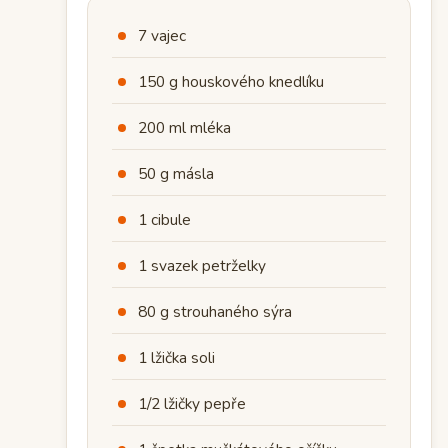
7 vajec
150 g houskového knedlíku
200 ml mléka
50 g másla
1 cibule
1 svazek petrželky
80 g strouhaného sýra
1 lžička soli
1/2 lžičky pepře