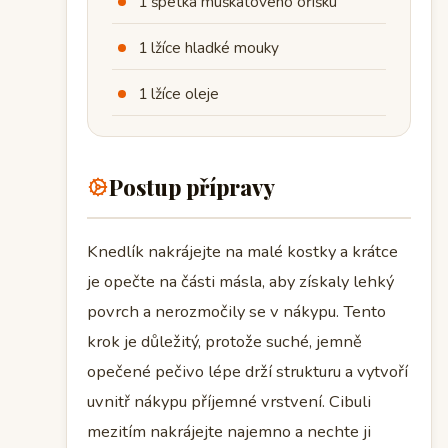
1 špetka muškátového oříšku
1 lžíce hladké mouky
1 lžíce oleje
Postup přípravy
Knedlík nakrájejte na malé kostky a krátce
je opečte na části másla, aby získaly lehký
povrch a nerozmočily se v nákypu. Tento
krok je důležitý, protože suché, jemně
opečené pečivo lépe drží strukturu a vytvoří
uvnitř nákypu příjemné vrstvení. Cibuli
mezitím nakrájejte najemno a nechte ji