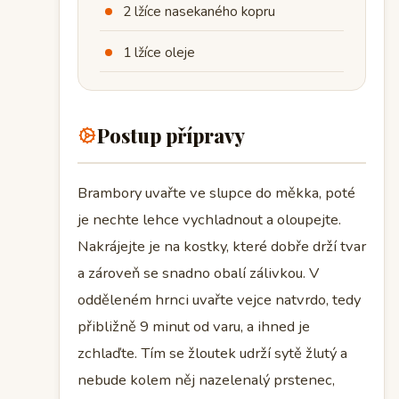
2 lžíce nasekaného kopru
1 lžíce oleje
Postup přípravy
Brambory uvařte ve slupce do měkka, poté
je nechte lehce vychladnout a oloupejte.
Nakrájejte je na kostky, které dobře drží tvar
a zároveň se snadno obalí zálivkou. V
odděleném hrnci uvařte vejce natvrdo, tedy
přibližně 9 minut od varu, a ihned je
zchlaďte. Tím se žloutek udrží sytě žlutý a
nebude kolem něj nazelenalý prstenec,