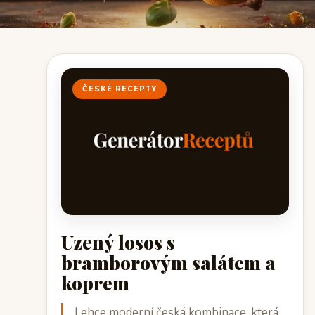
ČESKÉ RECEPTY
Uzený losos s
bramborovým salátem a
koprem
Lehce moderní česká kombinace, která