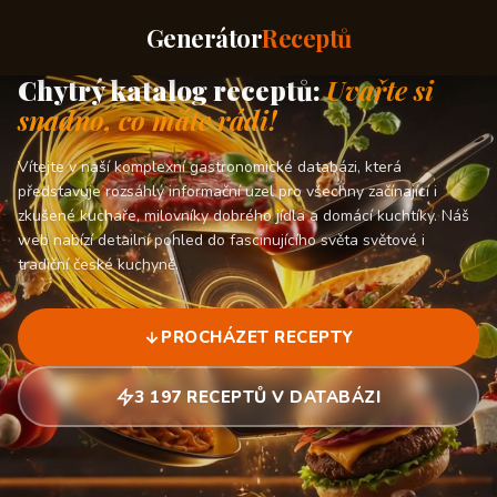
Generátor
Receptů
Chytrý katalog receptů:
Uvařte si
snadno, co máte rádi!
Vítejte v naší komplexní gastronomické databázi, která
představuje rozsáhlý informační uzel pro všechny začínající i
zkušené kuchaře, milovníky dobrého jídla a domácí kuchtíky. Náš
web nabízí detailní pohled do fascinujícího světa světové i
tradiční české kuchyně.
PROCHÁZET RECEPTY
3 197 RECEPTŮ V DATABÁZI