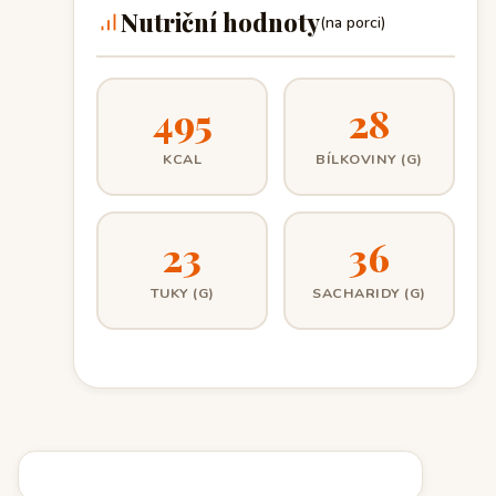
Nutriční hodnoty
(na porci)
495
28
KCAL
BÍLKOVINY (G)
23
36
TUKY (G)
SACHARIDY (G)