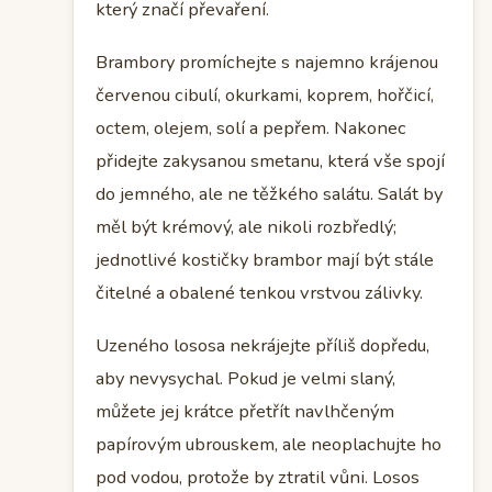
který značí převaření.
Brambory promíchejte s najemno krájenou
červenou cibulí, okurkami, koprem, hořčicí,
octem, olejem, solí a pepřem. Nakonec
přidejte zakysanou smetanu, která vše spojí
do jemného, ale ne těžkého salátu. Salát by
měl být krémový, ale nikoli rozbředlý;
jednotlivé kostičky brambor mají být stále
čitelné a obalené tenkou vrstvou zálivky.
Uzeného lososa nekrájejte příliš dopředu,
aby nevysychal. Pokud je velmi slaný,
můžete jej krátce přetřít navlhčeným
papírovým ubrouskem, ale neoplachujte ho
pod vodou, protože by ztratil vůni. Losos