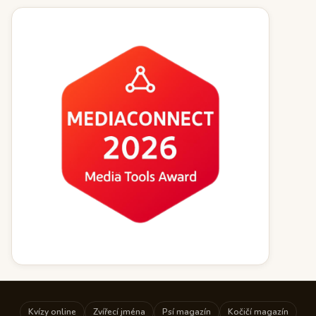
Kvízy online
Zvířecí jména
Psí magazín
Kočičí magazín