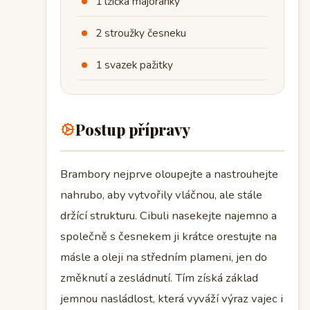
1 lžička majoránky
2 stroužky česneku
1 svazek pažitky
Postup přípravy
Brambory nejprve oloupejte a nastrouhejte
nahrubo, aby vytvořily vláčnou, ale stále
držící strukturu. Cibuli nasekejte najemno a
společně s česnekem ji krátce orestujte na
másle a oleji na středním plameni, jen do
změknutí a zesládnutí. Tím získá základ
jemnou nasládlost, která vyváží výraz vajec i