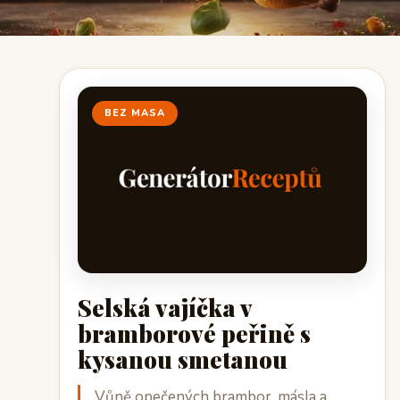
BEZ MASA
Selská vajíčka v
bramborové peřině s
kysanou smetanou
Vůně opečených brambor, másla a