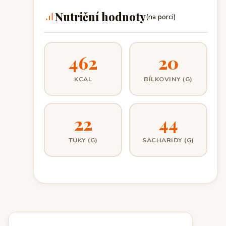
Nutriční hodnoty
(na porci)
462
20
KCAL
BÍLKOVINY (G)
22
44
TUKY (G)
SACHARIDY (G)