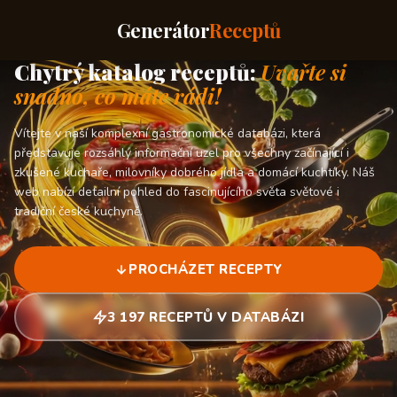
Generátor
Receptů
Chytrý katalog receptů:
Uvařte si
snadno, co máte rádi!
Vítejte v naší komplexní gastronomické databázi, která
představuje rozsáhlý informační uzel pro všechny začínající i
zkušené kuchaře, milovníky dobrého jídla a domácí kuchtíky. Náš
web nabízí detailní pohled do fascinujícího světa světové i
tradiční české kuchyně.
PROCHÁZET RECEPTY
3 197 RECEPTŮ V DATABÁZI