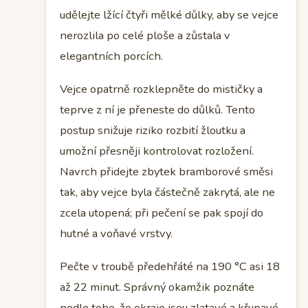
udělejte lžící čtyři mělké důlky, aby se vejce
nerozlila po celé ploše a zůstala v
elegantních porcích.
Vejce opatrně rozklepněte do mističky a
teprve z ní je přeneste do důlků. Tento
postup snižuje riziko rozbití žloutku a
umožní přesněji kontrolovat rozložení.
Navrch přidejte zbytek bramborové směsi
tak, aby vejce byla částečně zakrytá, ale ne
zcela utopená; při pečení se pak spojí do
hutné a voňavé vrstvy.
Pečte v troubě předehřáté na 190 °C asi 18
až 22 minut. Správný okamžik poznáte
podle toho, že okraje jsou zlatavé a křupavé,