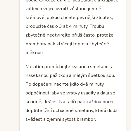
zatímco vejce uvnitř zůstane jemně
krémové; pokud chcete pevnější žloutek,
prodlužte čas o 3 až 4 minuty. Troubu
zbytečně neotvírejte příliš často, protože
brambory pak ztrácejí teplo a zbytečně
měknou.
Mezitím promíchejte kysanou smetanu s
nasekanou pažitkou a malým špetkou soli.
Po dopečení nechte jídlo dvě minuty
odpočinout, aby se vrstvy usadily a dala se
snadněji krájet. Na talíři pak každou porci
doplňte lžící ochucené smetany, která dodá
svěžest a zjemní sytost brambor.