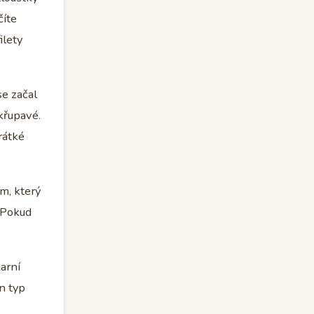
číte
ilety
se začal
křupavé.
rátké
m, který
 Pokud
jarní
n typ