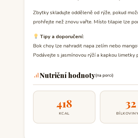
Zbytky skladujte odděleně od rýže, pokud možn
prohřejte než znovu vařte. Místo tilapie lze po
Tipy a doporučení:
Bok choy lze nahradit napa zelím nebo mangold
Podávejte s jasmínovou rýží a kapkou limetky 
Nutriční hodnoty
(na porci)
418
32
KCAL
BÍLKOVINY