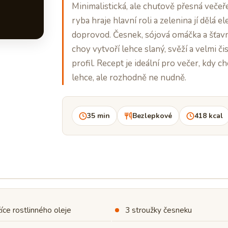
Minimalistická, ale chuťově přesná večeř
ryba hraje hlavní roli a zelenina jí dělá e
doprovod. Česnek, sójová omáčka a šťav
choy vytvoří lehce slaný, svěží a velmi či
profil. Recept je ideální pro večer, kdy ch
lehce, ale rozhodně ne nudně.
35 min
Bezlepkové
418 kcal
žíce rostlinného oleje
3 stroužky česneku