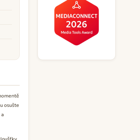
v momentě
bu osušte
 a
tloušťky