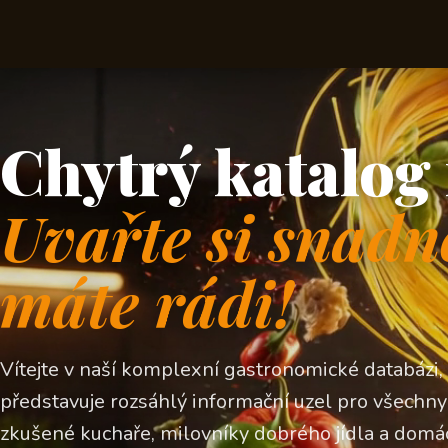
Chytrý katalog 
Uvařte si snadn
máte rádi!
Vítejte v naší komplexní gastronomické databázi,
představuje rozsáhlý informační uzel pro všechny z
zkušené kuchaře, milovníky dobrého jídla a domá