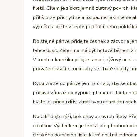
filetů. Cílem je získat jemně zlatavý povrch, kt
příliš brzy, přichytí se a rozpadne; jakmile se
vyjměte a držte v teple pod fólií nebo pokličko
Do stejné pánve přidejte česnek a zázvor a jen
lehce dusit. Zelenina má být hotová během 2 mi
V tomto okamžiku přilijte tamari, rýžový ocet
provaření stačí k tomu, aby se chutě spojily, ani
Rybu vraťte do pánve jen na chvíli, aby se ob
přidává vůni až po vypnutí plamene. Touto met
byste jej přidali dřív, ztratí svou charakteristic
Na talíř dejte rýži, bok choy a navrch filety. 
cibulkou. Výsledkem je lehká, ale plnohodnotná
čínského domácího jídla, které chutná jednoduš