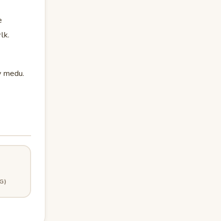
e
lk.
y medu.
G)