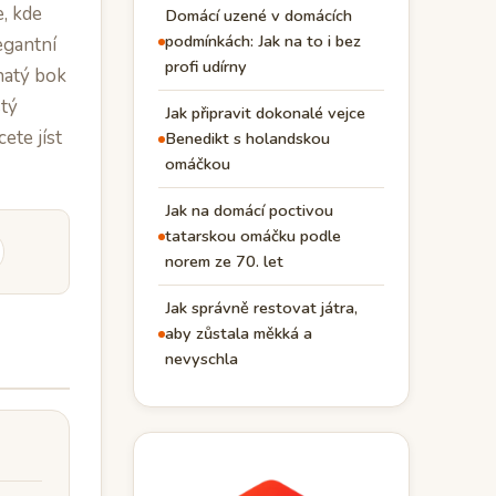
e, kde
Domácí uzené v domácích
podmínkách: Jak na to i bez
legantní
profi udírny
natý bok
stý
Jak připravit dokonalé vejce
cete jíst
Benedikt s holandskou
omáčkou
Jak na domácí poctivou
tatarskou omáčku podle
norem ze 70. let
Jak správně restovat játra,
aby zůstala měkká a
nevyschla