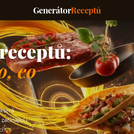
Generátor
Receptů
receptů:
o, co
 která
ačínající i
cí