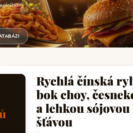
ujícího
DATABÁZI
Rychlá čínská ry
bok choy, česne
a lehkou sójovou
šťávou