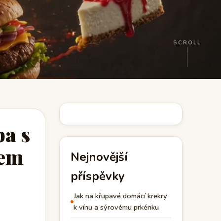
SCROLL
ba s
kem
Nejnovější
příspěvky
Jak na křupavé domácí krekry
k vínu a sýrovému prkénku