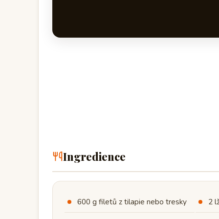
Ingredience
600 g filetů z tilapie nebo tresky
2 l