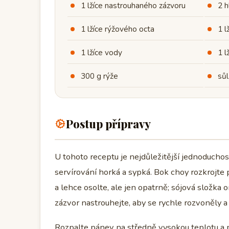
1 lžíce nastrouhaného zázvoru
2 h
1 lžíce rýžového octa
1 l
1 lžíce vody
1 
300 g rýže
sů
Postup přípravy
U tohoto receptu je nejdůležitější jednoduchos
servírování horká a sypká. Bok choy rozkrojte 
a lehce osolte, ale jen opatrně; sójová složk
zázvor nastrouhejte, aby se rychle rozvoněly 
Rozpalte pánev na středně vysokou teplotu a př