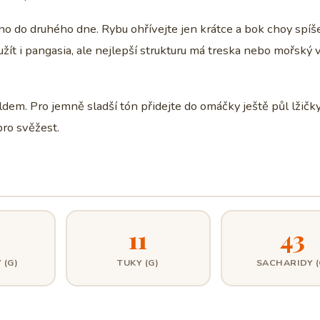
o do druhého dne. Rybu ohřívejte jen krátce a bok choy spíš
užít i pangasia, ale nejlepší strukturu má treska nebo mořský v
em. Pro jemně sladší tón přidejte do omáčky ještě půl lžičk
pro svěžest.
11
43
 (G)
TUKY (G)
SACHARIDY (