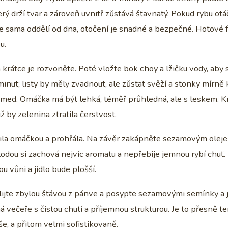
erý drží tvar a zároveň uvnitř zůstává šťavnatý. Pokud rybu otá
 ale sama oddělí od dna, otočení je snadné a bezpečné. Hotové f
u.
 krátce je rozvoněte. Poté vložte bok choy a lžičku vody, aby 
nut; listy by měly zvadnout, ale zůstat svěží a stonky mírně 
 a med. Omáčka má být lehká, téměř průhledná, ale s leskem. K
ž by zelenina ztratila čerstvost.
alila omáčkou a prohřála. Na závěr zakápněte sezamovým oleje
odou si zachová nejvíc aromatu a nepřebije jemnou rybí chuť.
kou vůni a jídlo bude plošší.
Přelijte zbylou šťávou z pánve a posypte sezamovými semínky a 
 večeře s čistou chutí a příjemnou strukturou. Je to přesně te
e, a přitom velmi sofistikovaně.