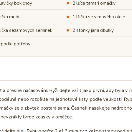
lavičky bok choy
2 lžíce tamari omáčky
žička medu
1 lžička sezamového oleje
lžička sezamových semínek
2 stonky jarní cibulky
l podle potřeby
t a přesné načasování. Rýži dejte vařit jako první, aby byla 
podélně nebo rozdělte na jednotlivé listy, podle velikosti. Ry
a omáčky se o zbytek postará sama. Česnek nasekejte nadrobno
a nevznikly tvrdé kousky v omáčce.
idejte olej. Rybu opečte 2 až 3 minuty z každé strany podle 