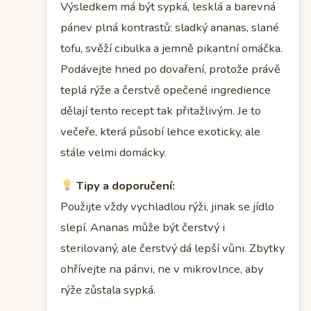
Výsledkem má být sypká, lesklá a barevná
pánev plná kontrastů: sladký ananas, slané
tofu, svěží cibulka a jemně pikantní omáčka.
Podávejte hned po dovaření, protože právě
teplá rýže a čerstvě opečené ingredience
dělají tento recept tak přitažlivým. Je to
večeře, která působí lehce exoticky, ale
stále velmi domácky.
Tipy a doporučení:
Použijte vždy vychladlou rýži, jinak se jídlo
slepí. Ananas může být čerstvý i
sterilovaný, ale čerstvý dá lepší vůni. Zbytky
ohřívejte na pánvi, ne v mikrovlnce, aby
rýže zůstala sypká.