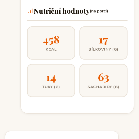
Nutriční hodnoty
(na porci)
458
17
KCAL
BÍLKOVINY (G)
14
63
TUKY (G)
SACHARIDY (G)