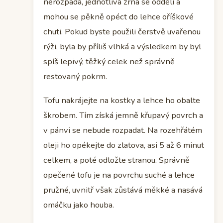
nerozpadá, jednotlivá zrna se oddělí a
mohou se pěkně opéct do lehce oříškové
chuti. Pokud byste použili čerstvě uvařenou
rýži, byla by příliš vlhká a výsledkem by byl
spíš lepivý, těžký celek než správně
restovaný pokrm.
Tofu nakrájejte na kostky a lehce ho obalte
škrobem. Tím získá jemně křupavý povrch a
v pánvi se nebude rozpadat. Na rozehřátém
oleji ho opékejte do zlatova, asi 5 až 6 minut
celkem, a poté odložte stranou. Správně
opečené tofu je na povrchu suché a lehce
pružné, uvnitř však zůstává měkké a nasává
omáčku jako houba.