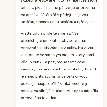
skutečně restované jídlo; jakmile rýže začne
lehce „zpívat“ na dně pánve, je připravená
na omáčku. V této fázi přidejte sójovou
omáčku, sladkou chilli omáčku a rýžový ocet.
Vraťte tofu a přidejte ananas. Vše
promíchejte jen krátce, aby se ananas
nerozvařil a tofu zůstalo v celku. Na závěr
zakápněte sezamovým olejem, který dodá
vůni hloubku, a posypte sezamovými
semínky i zelenou částí jarní cibulky. Pokud
je směs příliš suchá, přidejte lžíci vody;
pokud je naopak příliš vlhká, nechte ji
minutu na silnějším plameni, aby se odpařila
přebytečná tekutina.