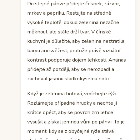
Do stejné pánve přidejte česnek, zázvor,
mrkev a papriku. Restujte na středně
vysoké teplotě, dokud zelenina nezačne
měknout, ale stále drží tvar. V čínské
kuchyni je důležité, aby zelenina neztratila
barvu ani svěžest, protože právě vizuální
kontrast podporuje dojem lehkosti. Ananas
přidejte až později, aby se nerozpadl a
zachoval jasnou sladkokyselou notu.
Když je zelenina hotová, vmíchejte rýži.
Rozlámejte případné hrudky a nechte ji
krátce opéct, aby se povrch zrn lehce
vysušil a získal jemnou vůni po pánvi. To je
moment, kdy se z obyčejné rýže stává