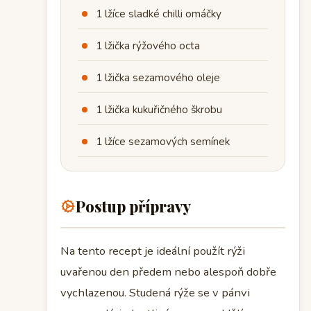
1 lžíce sladké chilli omáčky
1 lžička rýžového octa
1 lžička sezamového oleje
1 lžička kukuřičného škrobu
1 lžíce sezamových semínek
Postup přípravy
Na tento recept je ideální použít rýži
uvařenou den předem nebo alespoň dobře
vychlazenou. Studená rýže se v pánvi