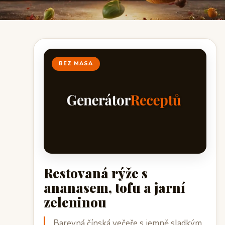
BEZ MASA
Restovaná rýže s
ananasem, tofu a jarní
zeleninou
Barevná čínská večeře s jemně sladkým