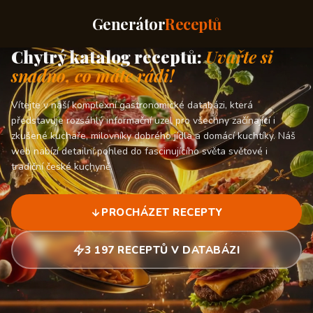
Generátor
Receptů
Chytrý katalog receptů:
Uvařte si
snadno, co máte rádi!
Vítejte v naší komplexní gastronomické databázi, která
představuje rozsáhlý informační uzel pro všechny začínající i
zkušené kuchaře, milovníky dobrého jídla a domácí kuchtíky. Náš
web nabízí detailní pohled do fascinujícího světa světové i
tradiční české kuchyně.
PROCHÁZET RECEPTY
3 197 RECEPTŮ V DATABÁZI