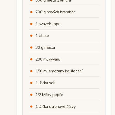
600 g filetů z amura
700 g nových brambor
1 svazek kopru
1 cibule
30 g másla
200 ml vývaru
150 ml smetany ke šlehání
1 lžička soli
1/2 lžičky pepře
1 lžička citronové šťávy