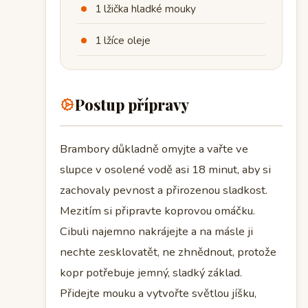
1 lžička hladké mouky
1 lžíce oleje
Postup přípravy
Brambory důkladně omyjte a vařte ve
slupce v osolené vodě asi 18 minut, aby si
zachovaly pevnost a přirozenou sladkost.
Mezitím si připravte koprovou omáčku.
Cibuli najemno nakrájejte a na másle ji
nechte zesklovatět, ne zhnědnout, protože
kopr potřebuje jemný, sladký základ.
Přidejte mouku a vytvořte světlou jíšku,