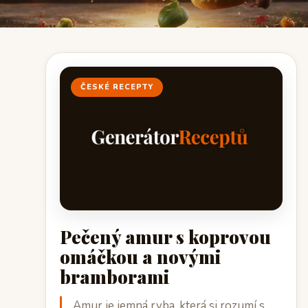
ČESKÉ RECEPTY
Pečený amur s koprovou
omáčkou a novými
bramborami
Amur je jemná ryba, která si rozumí s