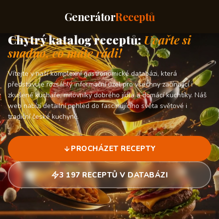
Generátor
Receptů
Chytrý katalog receptů:
Uvařte si
snadno, co máte rádi!
Vítejte v naší komplexní gastronomické databázi, která
představuje rozsáhlý informační uzel pro všechny začínající i
zkušené kuchaře, milovníky dobrého jídla a domácí kuchtíky. Náš
web nabízí detailní pohled do fascinujícího světa světové i
tradiční české kuchyně.
PROCHÁZET RECEPTY
3 197 RECEPTŮ V DATABÁZI