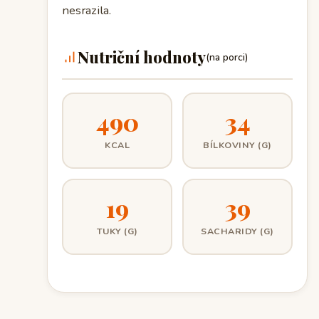
nesrazila.
Nutriční hodnoty
(na porci)
490
34
KCAL
BÍLKOVINY (G)
19
39
TUKY (G)
SACHARIDY (G)