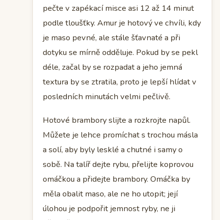
pečte v zapékací misce asi 12 až 14 minut
podle tloušťky. Amur je hotový ve chvíli, kdy
je maso pevné, ale stále šťavnaté a při
dotyku se mírně odděluje. Pokud by se pekl
déle, začal by se rozpadat a jeho jemná
textura by se ztratila, proto je lepší hlídat v
posledních minutách velmi pečlivě.
Hotové brambory slijte a rozkrojte napůl.
Můžete je lehce promíchat s trochou másla
a solí, aby byly lesklé a chutné i samy o
sobě. Na talíř dejte rybu, přelijte koprovou
omáčkou a přidejte brambory. Omáčka by
měla obalit maso, ale ne ho utopit; její
úlohou je podpořit jemnost ryby, ne ji