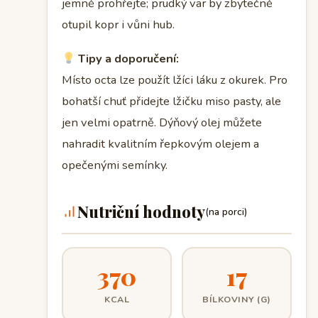
jemně prohřejte; prudký var by zbytečně
otupil kopr i vůni hub.
Tipy a doporučení:
Místo octa lze použít lžíci láku z okurek. Pro
bohatší chuť přidejte lžičku miso pasty, ale
jen velmi opatrně. Dýňový olej můžete
nahradit kvalitním řepkovým olejem a
opečenými semínky.
Nutriční hodnoty
(na porci)
370
17
KCAL
BÍLKOVINY (G)