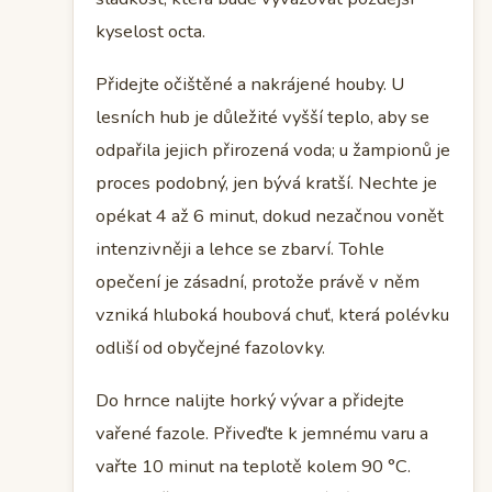
kyselost octa.
Přidejte očištěné a nakrájené houby. U
lesních hub je důležité vyšší teplo, aby se
odpařila jejich přirozená voda; u žampionů je
proces podobný, jen bývá kratší. Nechte je
opékat 4 až 6 minut, dokud nezačnou vonět
intenzivněji a lehce se zbarví. Tohle
opečení je zásadní, protože právě v něm
vzniká hluboká houbová chuť, která polévku
odliší od obyčejné fazolovky.
Do hrnce nalijte horký vývar a přidejte
vařené fazole. Přiveďte k jemnému varu a
vařte 10 minut na teplotě kolem 90 °C.