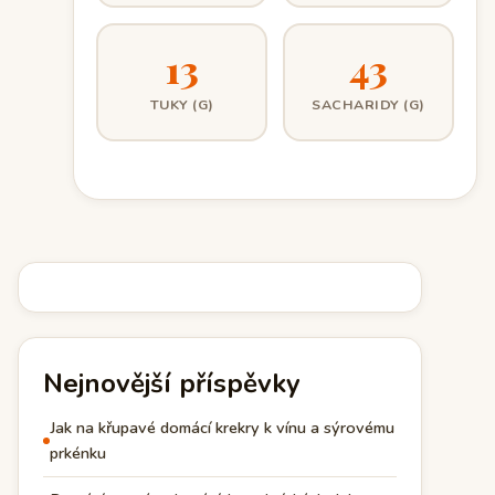
13
43
TUKY (G)
SACHARIDY (G)
Nejnovější příspěvky
Jak na křupavé domácí krekry k vínu a sýrovému
prkénku