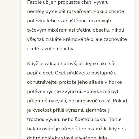
Fazole už jen propusťte chutí vývaru,
neměly by se dál rozvařovat. Pokud chcete
polévku lehce zahuštěnou, rozmixujte
tyčovým mixérem asi třetinu obsahu, nikoli
vše; tak získáte krémové tělo, ale zachováte
i celé fazole a houby.
Když je základ hotový, přidejte cukr, sůl,
pepř a ocet. Ocet přidávejte postupně a
ochutnávejte, protože jeho síla se v horké
polévce rychle zvýrazní. Polévka má být
příjemně nakyslá, ne agresivně ostrá. Pokud
je kyselost příliš výrazná, zjemněte ji
trochou vývaru nebo špetkou cukru. Tohle
balancování je přesně ten okamžik, kdy se z
dobré polévky stává vyvážené jídlo.