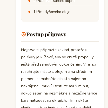
2 lžíce nasekaného kopru
1 lžíce dýňového oleje
Postup přípravy
Nejprve si připravte základ, protože u
polévky je klíčové, aby se chutě propojily
ještě před samotným dokončením. V hrnci
rozehřejte máslo s olejem a na středním
plameni osmahněte cibuli s najemno
nakrájenou mrkví. Restujte asi 5 minut,
dokud zelenina nezměkne a nezačne lehce
karamelizovat na okrajích. Tím získáte
sladkost, která bude vyvažovat pozdější