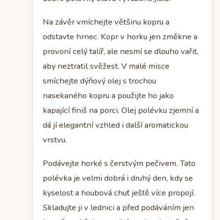
Na závěr vmíchejte většinu kopru a
odstavte hrnec. Kopr v horku jen změkne a
provoní celý talíř, ale nesmí se dlouho vařit,
aby neztratil svěžest. V malé misce
smíchejte dýňový olej s trochou
nasekaného kopru a použijte ho jako
kapající finiš na porci. Olej polévku zjemní a
dá jí elegantní vzhled i další aromatickou
vrstvu.
Podávejte horké s čerstvým pečivem. Tato
polévka je velmi dobrá i druhý den, kdy se
kyselost a houbová chuť ještě více propojí.
Skladujte ji v lednici a před podáváním jen