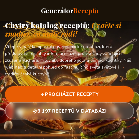
Generátor
Receptů
Chytrý katalog receptů:
Uvařte si
snadno, co máte rádi!
Vítejte v naší komplexní gastronomické databázi, která
představuje rozsáhlý informační uzel pro všechny začínající i
zkušené kuchaře, milovníky dobrého jídla a domácí kuchtíky. Náš
web nabízí detailní pohled do fascinujícího světa světové i
tradiční české kuchyně.
PROCHÁZET RECEPTY
3 197 RECEPTŮ V DATABÁZI