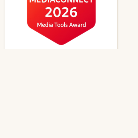
Kvízy online
Zvířecí jména
Psí magazín
Kočičí magazín
Kontakt
© 2026
GenerátorReceptů.cz
| Powered by
PureLog s.r.o.
,
všechna práva vyhrazena | Vytvořeno z lásky k dobrému jídlu