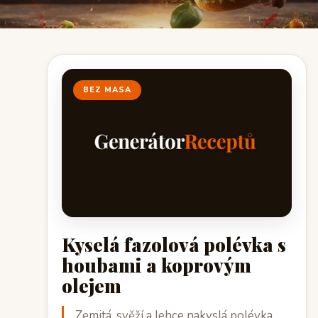
BEZ MASA
Kyselá fazolová polévka s
houbami a koprovým
olejem
Zemitá, svěží a lehce nakyslá polévka,