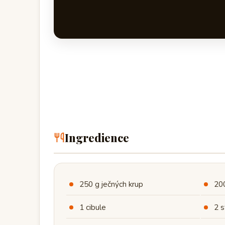
Ingredience
250 g ječných krup
200
1 cibule
2 s