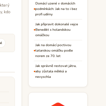
Domácí uzené v domácích
 který
podmínkách: Jak na to i bez
y, kdo
profi udírny
Jak připravit dokonalé vejce
Benedikt s holandskou
omáčkou
al
Jak na domácí poctivou
tatarskou omáčku podle
norem ze 70. let
Jak správně restovat játra,
aby zůstala měkká a
nevyschla