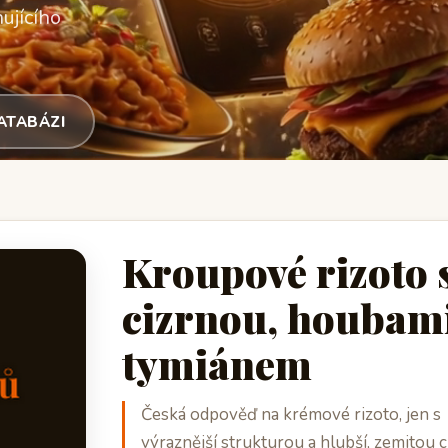
ujícího
DATABÁZI
Kroupové rizoto 
cizrnou, houbami
tymiánem
Česká odpověď na krémové rizoto, jen s
výraznější strukturou a hlubší, zemitou c