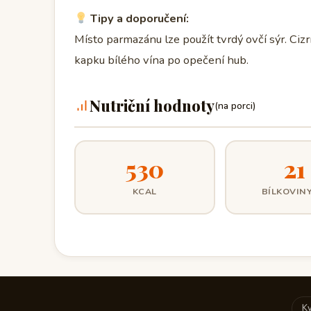
Tipy a doporučení:
Místo parmazánu lze použít tvrdý ovčí sýr. Cizr
kapku bílého vína po opečení hub.
Nutriční hodnoty
(na porci)
530
21
KCAL
BÍLKOVINY
Kv