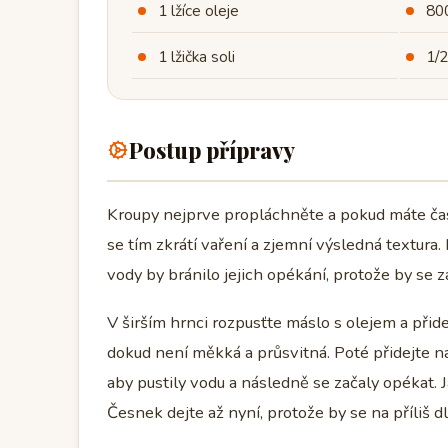
1 lžíce oleje
80
1 lžička soli
1/2
Postup přípravy
Kroupy nejprve propláchněte a pokud máte čas,
se tím zkrátí vaření a zjemní výsledná textura
vody by bránilo jejich opékání, protože by se z
V širším hrnci rozpusťte máslo s olejem a přid
dokud není měkká a průsvitná. Poté přidejte na
aby pustily vodu a následně se začaly opékat. J
Česnek dejte až nyní, protože by se na příliš d