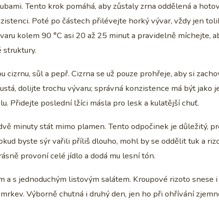
houbami. Tento krok pomáhá, aby zůstaly zrna oddělená a hotov
stenci. Poté po částech přilévejte horký vývar, vždy jen toli
varu kolem 90 °C asi 20 až 25 minut a pravidelně míchejte, a
struktury.
 cizrnu, sůl a pepř. Cizrna se už pouze prohřeje, aby si zacho
hustá, dolijte trochu vývaru; správná konzistence má být jako 
lu. Přidejte poslední lžíci másla pro lesk a kulatější chuť.
vě minuty stát mimo plamen. Tento odpočinek je důležitý, p
ud byste sýr vařili příliš dlouho, mohl by se oddělit tuk a riz
sně provoní celé jídlo a dodá mu lesní tón.
 a s jednoduchým listovým salátem. Kroupové rizoto snese i
rkev. Výborně chutná i druhý den, jen ho při ohřívání zjemně