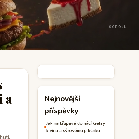
SCROLL
s
 a
Nejnovější
příspěvky
Jak na křupavé domácí krekry
k vínu a sýrovému prkénku
hutí.