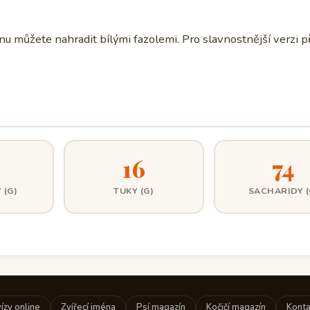
nu můžete nahradit bílými fazolemi. Pro slavnostnější verzi p
16
74
 (G)
TUKY (G)
SACHARIDY (
ízy online
Zvířecí jména
Psí magazín
Kočičí magazín
Konta