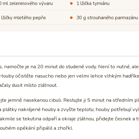
0 ml zeleninového vývaru
1 lžička tymiánu
 lžičky mletého pepře
30 g strouhaného parmazánu
 namočte je na 20 minut do studené vody. Není to nutné, ale
. Houby očistěte nasucho nebo jen velmi lehce vlhkým hadříke
ačaly dusit místo zlátnout.
ejte jemně nasekanou cibuli. Restujte ji 5 minut na středním p
 plátky nakrájené houby a zvyšte teplotu; houby potřebují vyš
akmile se tekutina odpaří a okraje zlátnou, přidejte česnek a 
louhém opékání připálil a zhořkl.