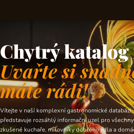
Chytrý katalog 
Uvařte si snadn
máte rádi!
Vítejte v naší komplexní gastronomické databázi,
představuje rozsáhlý informační uzel pro všechny z
zkušené kuchaře, milovníky dobrého jídla a domá