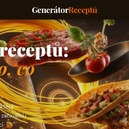
Generátor
Receptů
receptů:
o, co
 která
ačínající i
cí