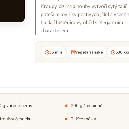
Kroupy, cizrna a houby vytvoří sytý talíř,
potěší milovníky poctivých jídel a všechn
hledají luštěninový oběd s elegantním
charakterem.
35 min
Vegetariánské
530 kc
 g vařené cizrny
200 g žampionů
troužky česneku
2 lžíce másla