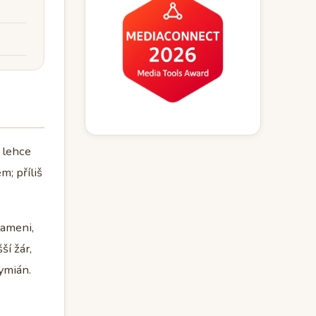
 lehce
m; příliš
lameni,
ší žár,
tymián.