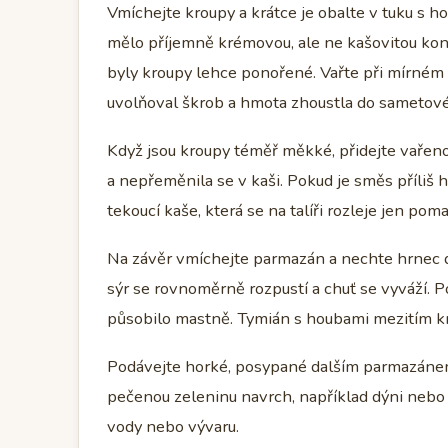
Vmíchejte kroupy a krátce je obalte v tuku s 
mělo příjemně krémovou, ale ne kašovitou konzi
byly kroupy lehce ponořené. Vařte při mírném 
uvolňoval škrob a hmota zhoustla do sametové 
Když jsou kroupy téměř měkké, přidejte vařenou
a nepřeměnila se v kaši. Pokud je směs příliš 
tekoucí kaše, která se na talíři rozleje jen poma
Na závěr vmíchejte parmazán a nechte hrnec d
sýr se rovnoměrně rozpustí a chuť se vyváží. Pok
působilo mastně. Tymián s houbami mezitím krá
Podávejte horké, posypané dalším parmazánem
pečenou zeleninu navrch, například dýni nebo m
vody nebo vývaru.