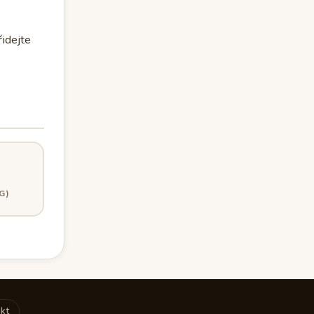
řidejte
G)
kt