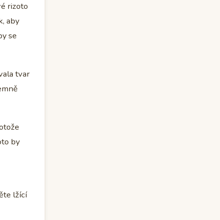
é rizoto
k, aby
by se
vala tvar
jemně
rotože
oto by
te lžící