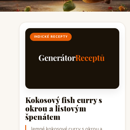
INDICKÉ RECEPTY
Kokosový fish curry s
okrou a listovým
špenátem
Jemné kokosové curry s okrou a