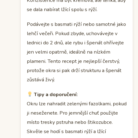
Konzistence má být krémová, ale lehká, aby
se dala nabírat lžící spolu s rýží.
Podávejte s basmati rýží nebo samotné jako
lehčí večeři. Pokud zbyde, uchovávejte v
lednici do 2 dnů, ale rybu i špenát ohřívejte
jen velmi opatrně, ideálně na nízkém
plameni. Tento recept je nejlepší čerstvý,
protože okra si pak drží strukturu a špenát
zůstává živý.
Tipy a doporučení:
Okru lze nahradit zelenými fazolkami, pokud
ji neseženete. Pro jemnější chuť použijte
místo tresky pstruha nebo štikozubce.
Skvěle se hodí s basmati rýží a lžící