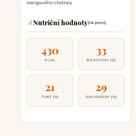
mangového chutney.
Nutriční hodnoty
(na porci)
430
33
KCAL
BÍLKOVINY (G)
21
29
TUKY (G)
SACHARIDY (G)