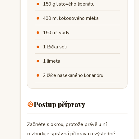
150 g listového špenátu
400 ml kokosového mléka
150 ml vody
1 lžička soli
1 limeta
2 lžíce nasekaného koriandru
Postup přípravy
Začněte s okrou, protože právě u ní
rozhoduje správná příprava o výsledné