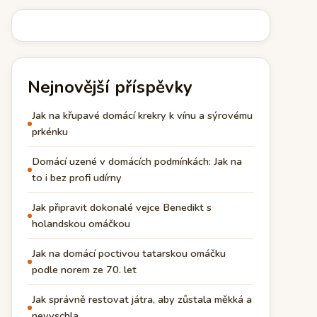
Nejnovější příspěvky
Jak na křupavé domácí krekry k vínu a sýrovému
prkénku
Domácí uzené v domácích podmínkách: Jak na
to i bez profi udírny
Jak připravit dokonalé vejce Benedikt s
holandskou omáčkou
Jak na domácí poctivou tatarskou omáčku
podle norem ze 70. let
Jak správně restovat játra, aby zůstala měkká a
nevyschla