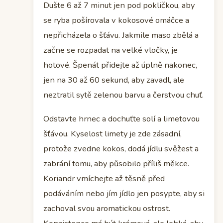
Dušte 6 až 7 minut jen pod pokličkou, aby
se ryba pošírovala v kokosové omáčce a
nepřicházela o šťávu. Jakmile maso zbělá a
začne se rozpadat na velké vločky, je
hotové. Špenát přidejte až úplně nakonec,
jen na 30 až 60 sekund, aby zavadl, ale
neztratil sytě zelenou barvu a čerstvou chuť.
Odstavte hrnec a dochuťte solí a limetovou
šťávou. Kyselost limety je zde zásadní,
protože zvedne kokos, dodá jídlu svěžest a
zabrání tomu, aby působilo příliš měkce.
Koriandr vmíchejte až těsně před
podáváním nebo jím jídlo jen posypte, aby si
zachoval svou aromatickou ostrost.