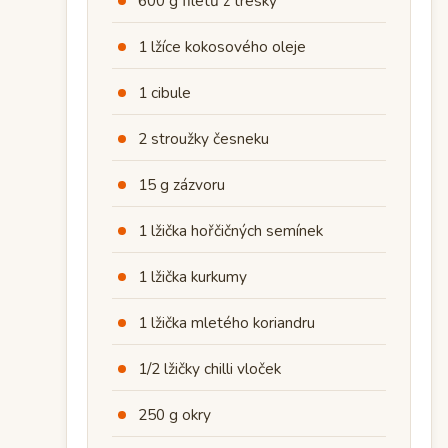
600 g filetů z tresky
1 lžíce kokosového oleje
1 cibule
2 stroužky česneku
15 g zázvoru
1 lžička hořčičných semínek
1 lžička kurkumy
1 lžička mletého koriandru
1/2 lžičky chilli vloček
250 g okry