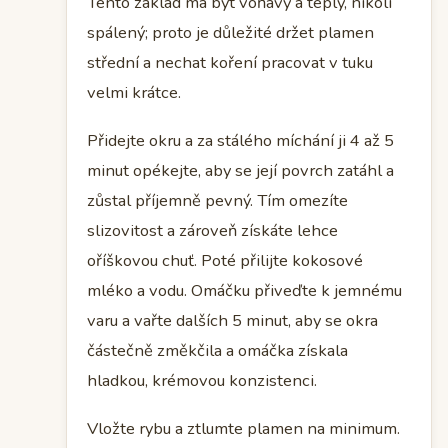
Tento základ má být voňavý a teplý, nikoli
spálený; proto je důležité držet plamen
střední a nechat koření pracovat v tuku
velmi krátce.
Přidejte okru a za stálého míchání ji 4 až 5
minut opékejte, aby se její povrch zatáhl a
zůstal příjemně pevný. Tím omezíte
slizovitost a zároveň získáte lehce
oříškovou chuť. Poté přilijte kokosové
mléko a vodu. Omáčku přiveďte k jemnému
varu a vařte dalších 5 minut, aby se okra
částečně změkčila a omáčka získala
hladkou, krémovou konzistenci.
Vložte rybu a ztlumte plamen na minimum.