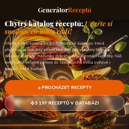
Generátor
Receptů
Chytrý katalog receptů:
Uvařte si
snadno, co máte rádi!
Vítejte v naší komplexní gastronomické databázi, která
představuje rozsáhlý informační uzel pro všechny začínající i
zkušené kuchaře, milovníky dobrého jídla a domácí kuchtíky. Náš
web nabízí detailní pohled do fascinujícího světa světové i
tradiční české kuchyně.
PROCHÁZET RECEPTY
3 197 RECEPTŮ V DATABÁZI