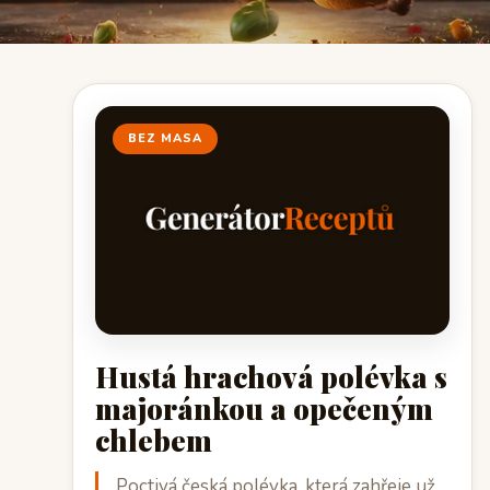
BEZ MASA
Hustá hrachová polévka s
majoránkou a opečeným
chlebem
Poctivá česká polévka, která zahřeje už