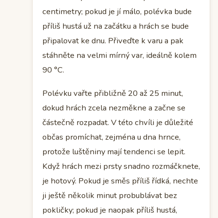
centimetry; pokud je jí málo, polévka bude
příliš hustá už na začátku a hrách se bude
připalovat ke dnu. Přiveďte k varu a pak
stáhněte na velmi mírný var, ideálně kolem
90 °C.
Polévku vařte přibližně 20 až 25 minut,
dokud hrách zcela nezměkne a začne se
částečně rozpadat. V této chvíli je důležité
občas promíchat, zejména u dna hrnce,
protože luštěniny mají tendenci se lepit.
Když hrách mezi prsty snadno rozmáčknete,
je hotový. Pokud je směs příliš řídká, nechte
ji ještě několik minut probublávat bez
pokličky; pokud je naopak příliš hustá,