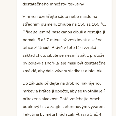
dostatečného množství tekutiny.
V hrnci rozehřejte sádlo nebo máslo na
středním plameni, zhruba na 150 až 160 °C.
Přidejte jemně nasekanou cibuli a restujte ji
pomalu 5 až 7 minut, až zesklovatí a začne
lehce zlátnout. Právě v této fázi vzniká
základ chuti: cibule se nesmí spálit, protože
by polévka zhořkla, ale musí být dostatečně
změklá, aby dala vývaru sladkost a hloubku.
Do základu přidejte na drobno nakrájenou
mrkev a krátce ji opečte, aby se uvolnila její
přirozená sladkost. Poté vmíchejte hrách,
bobkový list a zalijte zeleninovým vývarem.
Tekutina by měla hrách zakrýt asi o 3 až 4