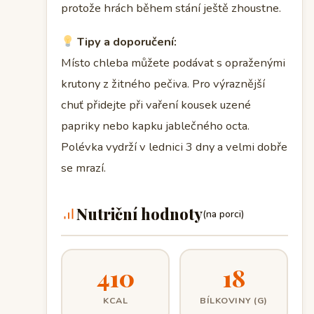
protože hrách během stání ještě zhoustne.
Tipy a doporučení:
Místo chleba můžete podávat s opraženými
krutony z žitného pečiva. Pro výraznější
chuť přidejte při vaření kousek uzené
papriky nebo kapku jablečného octa.
Polévka vydrží v lednici 3 dny a velmi dobře
se mrazí.
Nutriční hodnoty
(na porci)
410
18
KCAL
BÍLKOVINY (G)