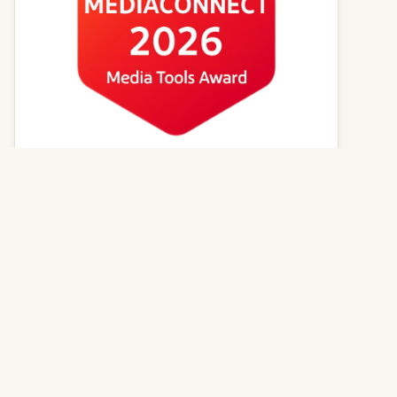
Kvízy online
Zvířecí jména
Psí magazín
Kočičí magazín
Kontakt
© 2026
GenerátorReceptů.cz
| Powered by
PureLog s.r.o.
,