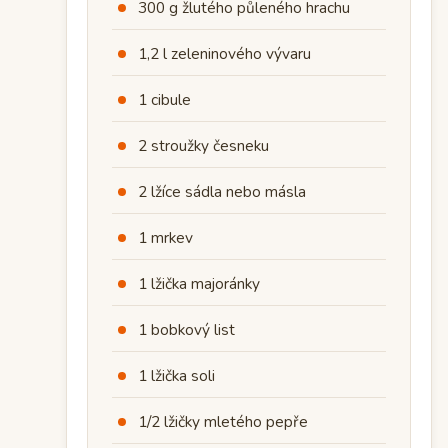
300 g žlutého půleného hrachu
1,2 l zeleninového vývaru
1 cibule
2 stroužky česneku
2 lžíce sádla nebo másla
1 mrkev
1 lžička majoránky
1 bobkový list
1 lžička soli
1/2 lžičky mletého pepře