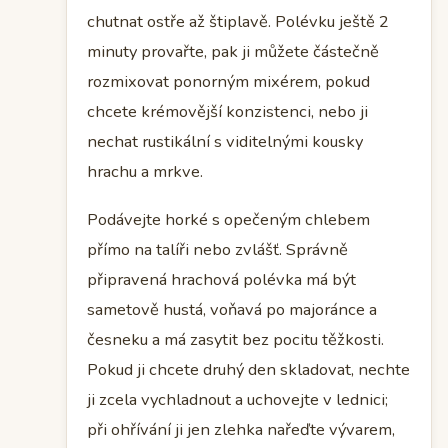
chutnat ostře až štiplavě. Polévku ještě 2
minuty provařte, pak ji můžete částečně
rozmixovat ponorným mixérem, pokud
chcete krémovější konzistenci, nebo ji
nechat rustikální s viditelnými kousky
hrachu a mrkve.
Podávejte horké s opečeným chlebem
přímo na talíři nebo zvlášť. Správně
připravená hrachová polévka má být
sametově hustá, voňavá po majoránce a
česneku a má zasytit bez pocitu těžkosti.
Pokud ji chcete druhý den skladovat, nechte
ji zcela vychladnout a uchovejte v lednici;
při ohřívání ji jen zlehka nařeďte vývarem,