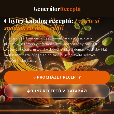
Generátor
Receptů
Chytrý katalog receptů:
Uvařte si
snadno, co máte rádi!
Vítejte v naší komplexní gastronomické databázi, která
představuje rozsáhlý informační uzel pro všechny začínající i
zkušené kuchaře, milovníky dobrého jídla a domácí kuchtíky. Náš
web nabízí detailní pohled do fascinujícího světa světové i
tradiční české kuchyně.
PROCHÁZET RECEPTY
3 197 RECEPTŮ V DATABÁZI