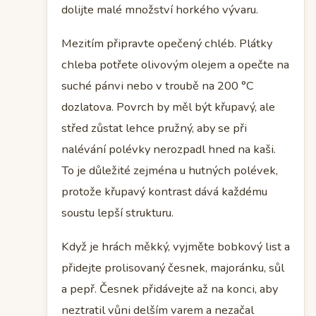
dolijte malé množství horkého vývaru.
Mezitím připravte opečený chléb. Plátky
chleba potřete olivovým olejem a opečte na
suché pánvi nebo v troubě na 200 °C
dozlatova. Povrch by měl být křupavý, ale
střed zůstat lehce pružný, aby se při
nalévání polévky nerozpadl hned na kaši.
To je důležité zejména u hutných polévek,
protože křupavý kontrast dává každému
soustu lepší strukturu.
Když je hrách měkký, vyjměte bobkový list a
přidejte prolisovaný česnek, majoránku, sůl
a pepř. Česnek přidávejte až na konci, aby
neztratil vůni delším varem a nezačal