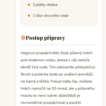
2 plátky chleba
1 lžíce olivového oleje
Postup přípravy
Nejprve propláchněte žlutý půlený hrách
pod studenou vodou, dokud z něj neteče
téměř čirá voda. Tím odstraníte přebytečný
škrob a polévka bude po uvaření jemnější,
ne kalná a těžká. Pokud máte čas, můžete
hrách namočit na 30 minut, ale u půleného
hrachu to není nutné; důležitější je
rovnoměrné propláchnutí a použití