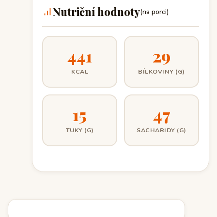
Nutriční hodnoty
(na porci)
441
29
KCAL
BÍLKOVINY (G)
15
47
TUKY (G)
SACHARIDY (G)