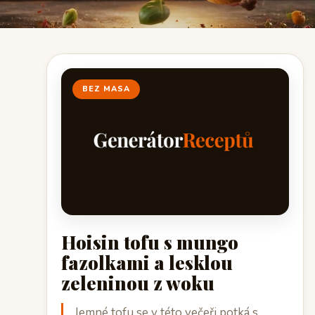
BEZ MASA
Hoisin tofu s mungo
fazolkami a lesklou
zeleninou z woku
Jemné tofu se v této večeři potká s