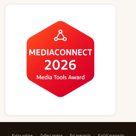
Kvízy online
Zvířecí jména
Psí magazín
Kočičí magazín