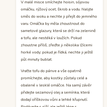
V malé misce smíchejte hoisin, sójovou
omáčku, rýžový ocet, škrob a vodu. Nalijte
směs do woku a nechte ji přejít do jemného
varu. Omáčka by měla zhoustnout do
sametové glazury, která se drží na zelenině
a tofu, ale nestéká v loužích. Pokud
zhoustne příliš, zřeďte ji několika lžícemi
horké vody; pokud je řídká, nechte ji ještě
půl minuty bublat.
Vraťte tofu do pánve a vše opatrně
promíchejte, aby kostky zůstaly celé a
obalené v lesklé omáčce. Na samý závěr
přidejte sezamový olej a semínka, která
dodají oříškovou vůni a lehké křupnutí.
Podávejte s rýží, ale ještě lépe s