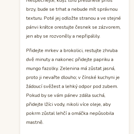
Nespěchejte; když tofu přesunete příliš
brzy, bude se trhat a nebude mít správnou
texturu. Poté jej odložte stranou a ve stejné
pánvi krátce orestujte česnek se zázvorem,
jen aby se rozvoněly a nepřipálily.
Přidejte mrkev a brokolici, restujte zhruba
dvě minuty a nakonec přidejte papriku a
mungo fazolky. Zelenina má zůstat jasná,
proto ji nevařte dlouho; v čínské kuchyni je
žádoucí svěžest a lehký odpor pod zubem.
Pokud by se vám pánev zdála suchá,
přidejte lžíci vody, nikoli více oleje, aby
pokrm zůstal lehčí a omáčka nepůsobila
mastně.