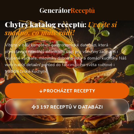
Generátor
Receptů
Chytrý katalog receptů:
Uvařte si
snadno, co máte rádi!
Vítejte v naší komplexní gastronomické databázi, která
představuje rozsáhlý informační uzel pro všechny začínající i
zkušené kuchaře, milovníky dobrého jídla a domácí kuchtíky. Náš
web nabízí detailní pohled do fascinujícího světa světové i
tradiční české kuchyně.
PROCHÁZET RECEPTY
3 197 RECEPTŮ V DATABÁZI