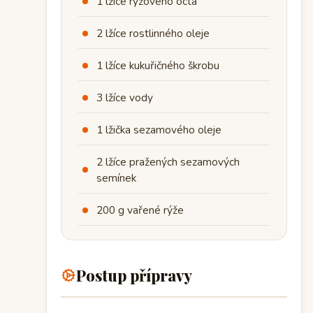
1 lžíce rýžového octa
2 lžíce rostlinného oleje
1 lžíce kukuřičného škrobu
3 lžíce vody
1 lžička sezamového oleje
2 lžíce pražených sezamových
semínek
200 g vařené rýže
Postup přípravy