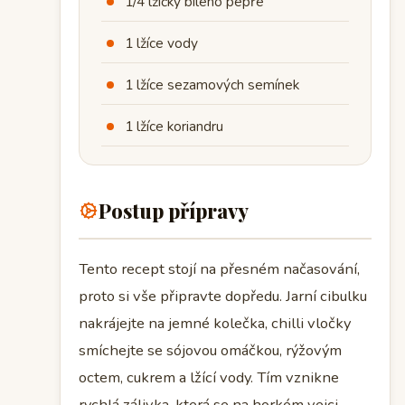
1/4 lžičky bílého pepře
1 lžíce vody
1 lžíce sezamových semínek
1 lžíce koriandru
Postup přípravy
Tento recept stojí na přesném načasování,
proto si vše připravte dopředu. Jarní cibulku
nakrájejte na jemné kolečka, chilli vločky
smíchejte se sójovou omáčkou, rýžovým
octem, cukrem a lžící vody. Tím vznikne
rychlá zálivka, která se na horkém vejci