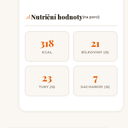
Nutriční hodnoty
(na porci)
318
21
KCAL
BÍLKOVINY (G)
23
7
TUKY (G)
SACHARIDY (G)