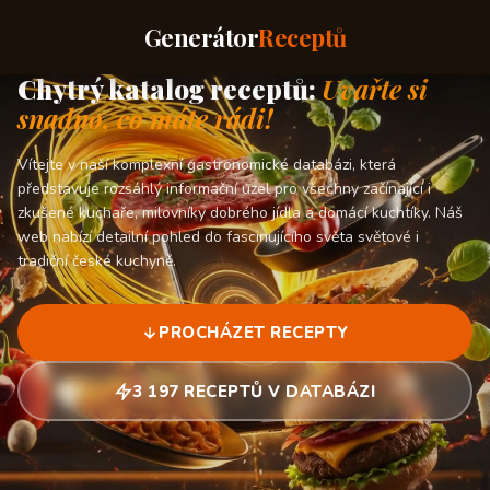
Generátor
Receptů
Chytrý katalog receptů:
Uvařte si
snadno, co máte rádi!
Vítejte v naší komplexní gastronomické databázi, která
představuje rozsáhlý informační uzel pro všechny začínající i
zkušené kuchaře, milovníky dobrého jídla a domácí kuchtíky. Náš
web nabízí detailní pohled do fascinujícího světa světové i
tradiční české kuchyně.
PROCHÁZET RECEPTY
3 197 RECEPTŮ V DATABÁZI