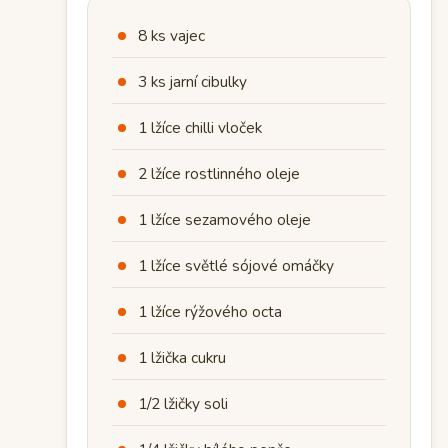
8 ks vajec
3 ks jarní cibulky
1 lžíce chilli vloček
2 lžíce rostlinného oleje
1 lžíce sezamového oleje
1 lžíce světlé sójové omáčky
1 lžíce rýžového octa
1 lžička cukru
1/2 lžičky soli