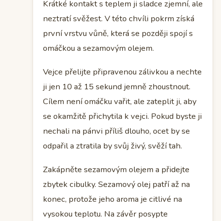
Krátké kontakt s teplem ji sladce zjemní, ale
neztratí svěžest. V této chvíli pokrm získá
první vrstvu vůně, která se později spojí s
omáčkou a sezamovým olejem.
Vejce přelijte připravenou zálivkou a nechte
ji jen 10 až 15 sekund jemně zhoustnout.
Cílem není omáčku vařit, ale zateplit ji, aby
se okamžitě přichytila k vejci. Pokud byste ji
nechali na pánvi příliš dlouho, ocet by se
odpařil a ztratila by svůj živý, svěží tah.
Zakápněte sezamovým olejem a přidejte
zbytek cibulky. Sezamový olej patří až na
konec, protože jeho aroma je citlivé na
vysokou teplotu. Na závěr posypte