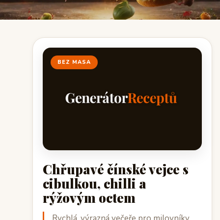
BEZ MASA
Chřupavé čínské vejce s
cibulkou, chilli a
rýžovým octem
Rychlá, výrazná večeře pro milovníky