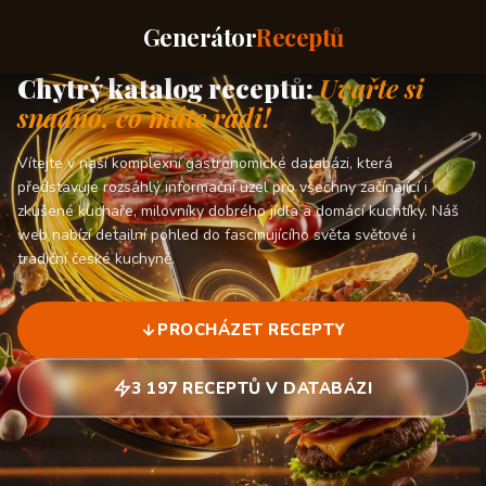
Generátor
Receptů
Chytrý katalog receptů:
Uvařte si
snadno, co máte rádi!
Vítejte v naší komplexní gastronomické databázi, která
představuje rozsáhlý informační uzel pro všechny začínající i
zkušené kuchaře, milovníky dobrého jídla a domácí kuchtíky. Náš
web nabízí detailní pohled do fascinujícího světa světové i
tradiční české kuchyně.
PROCHÁZET RECEPTY
3 197 RECEPTŮ V DATABÁZI