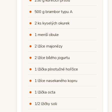
250 g kuřecích prsou
500 g brambor typu A
2 ks kyselých okurek
1 menší cibule
2 lžíce majonézy
2 lžíce bílého jogurtu
1 lžička plnotučné hořčice
1 lžíce nasekaného kopru
1 lžička octa
1/2 lžičky soli