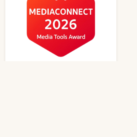
Kvízy online
Zvířecí jména
Psí magazín
Kočičí magazín
Kontakt