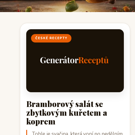
ČESKÉ RECEPTY
Bramborový salát se
zbytkovým kuřetem a
koprem
Tohle je svačina, která voní po nedělním