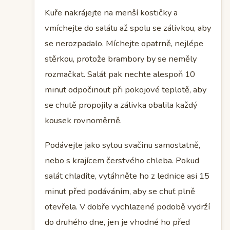
Kuře nakrájejte na menší kostičky a
vmíchejte do salátu až spolu se zálivkou, aby
se nerozpadalo. Míchejte opatrně, nejlépe
stěrkou, protože brambory by se neměly
rozmačkat. Salát pak nechte alespoň 10
minut odpočinout při pokojové teplotě, aby
se chutě propojily a zálivka obalila každý
kousek rovnoměrně.
Podávejte jako sytou svačinu samostatně,
nebo s krajícem čerstvého chleba. Pokud
salát chladíte, vytáhněte ho z lednice asi 15
minut před podáváním, aby se chuť plně
otevřela. V dobře vychlazené podobě vydrží
do druhého dne, jen je vhodné ho před