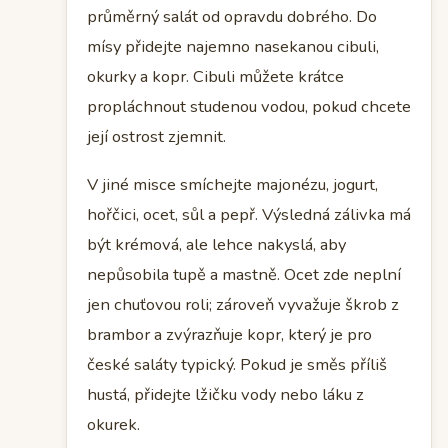
průměrný salát od opravdu dobrého. Do
mísy přidejte najemno nasekanou cibuli,
okurky a kopr. Cibuli můžete krátce
propláchnout studenou vodou, pokud chcete
její ostrost zjemnit.
V jiné misce smíchejte majonézu, jogurt,
hořčici, ocet, sůl a pepř. Výsledná zálivka má
být krémová, ale lehce nakyslá, aby
nepůsobila tupě a mastně. Ocet zde neplní
jen chuťovou roli; zároveň vyvažuje škrob z
brambor a zvýrazňuje kopr, který je pro
české saláty typický. Pokud je směs příliš
hustá, přidejte lžičku vody nebo láku z
okurek.