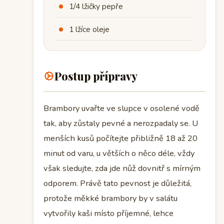
1/4 lžičky pepře
1 lžíce oleje
Postup přípravy
Brambory uvařte ve slupce v osolené vodě
tak, aby zůstaly pevné a nerozpadaly se. U
menších kusů počítejte přibližně 18 až 20
minut od varu, u větších o něco déle, vždy
však sledujte, zda jde nůž dovnitř s mírným
odporem. Právě tato pevnost je důležitá,
protože měkké brambory by v salátu
vytvořily kaši místo příjemné, lehce