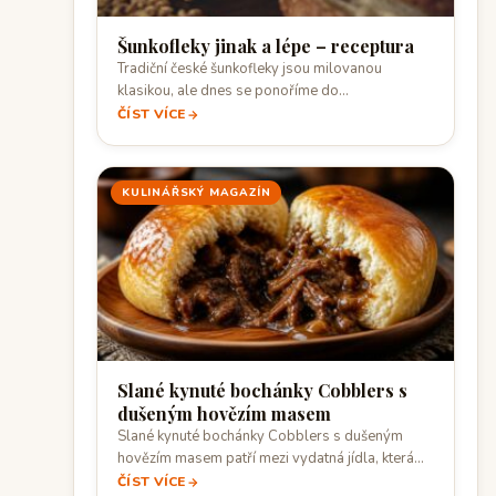
Šunkofleky jinak a lépe – receptura
Tradiční české šunkofleky jsou milovanou
klasikou, ale dnes se ponoříme do
jejich krémovější a sýrovější varianty,…
ČÍST VÍCE
KULINÁŘSKÝ MAGAZÍN
Slané kynuté bochánky Cobblers s
dušeným hovězím masem
Slané kynuté bochánky Cobblers s dušeným
hovězím masem patří mezi vydatná jídla, která
spojují…
ČÍST VÍCE