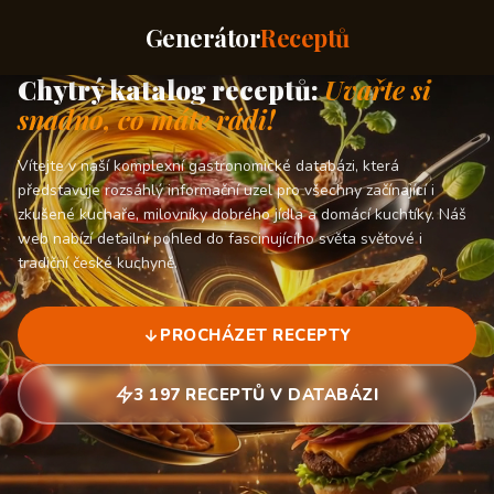
Generátor
Receptů
Chytrý katalog receptů:
Uvařte si
snadno, co máte rádi!
Vítejte v naší komplexní gastronomické databázi, která
představuje rozsáhlý informační uzel pro všechny začínající i
zkušené kuchaře, milovníky dobrého jídla a domácí kuchtíky. Náš
web nabízí detailní pohled do fascinujícího světa světové i
tradiční české kuchyně.
PROCHÁZET RECEPTY
3 197 RECEPTŮ V DATABÁZI