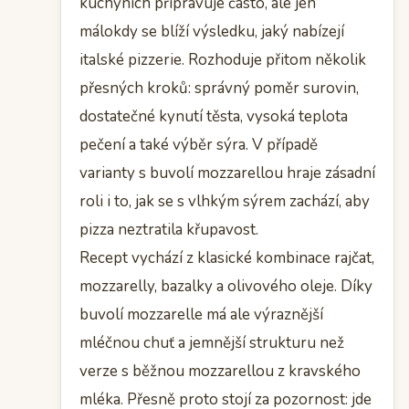
kuchyních připravuje často, ale jen
málokdy se blíží výsledku, jaký nabízejí
italské pizzerie. Rozhoduje přitom několik
přesných kroků: správný poměr surovin,
dostatečné kynutí těsta, vysoká teplota
pečení a také výběr sýra. V případě
varianty s buvolí mozzarellou hraje zásadní
roli i to, jak se s vlhkým sýrem zachází, aby
pizza neztratila křupavost.
Recept vychází z klasické kombinace rajčat,
mozzarelly, bazalky a olivového oleje. Díky
buvolí mozzarelle má ale výraznější
mléčnou chuť a jemnější strukturu než
verze s běžnou mozzarellou z kravského
mléka. Přesně proto stojí za pozornost: jde