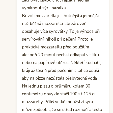
zachovat čistou chuť rajčat a nechat
vyniknout sýr i bazalku.
Buvolí mozzarella je chutnější a jemnější
než běžná mozzarella, ale zároveň
obsahuje více syrovátky. To je výhoda při
servírování, nikoli při pečení. Proto je
praktické mozzarellu před použitím
alespoň 20 minut nechat odkapat v sítku
nebo na papírové utěrce. Někteří kuchaři ji
krájí až těsně před pečením a lehce osuší,
aby na pizze nezůstala přebytečná voda.
Na jednu pizzu o průměru kolem 30
centimetrů obvykle stačí 100 až 125 g
mozzarelly. Příliš velké množství sýra
může způsobit, že se střed rozmočí a těsto