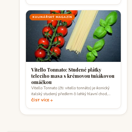
KULINÁŘSKÝ MAGAZÍN
Vitello Tonnato: Studené plátky
telecího masa s krémovou tuňákovou
omáčkou
Vitello Tonnato (čti: vitello tonnáto) je ikonický
italský studený předkrm či lehký hlavní chod,
pocházející…
ČÍST VÍCE