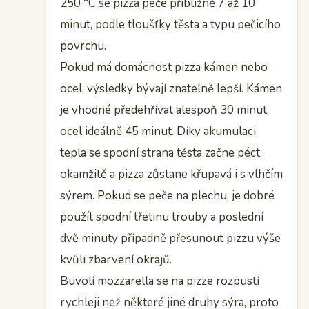
250 °C se pizza peče přibližně 7 až 10
minut, podle tloušťky těsta a typu pečicího
povrchu.
Pokud má domácnost pizza kámen nebo
ocel, výsledky bývají znatelně lepší. Kámen
je vhodné předehřívat alespoň 30 minut,
ocel ideálně 45 minut. Díky akumulaci
tepla se spodní strana těsta začne péct
okamžitě a pizza zůstane křupavá i s vlhčím
sýrem. Pokud se peče na plechu, je dobré
použít spodní třetinu trouby a poslední
dvě minuty případně přesunout pizzu výše
kvůli zbarvení okrajů.
Buvolí mozzarella se na pizze rozpustí
rychleji než některé jiné druhy sýra, proto