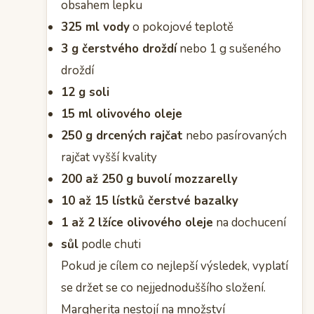
obsahem lepku
325 ml vody
o pokojové teplotě
3 g čerstvého droždí
nebo 1 g sušeného
droždí
12 g soli
15 ml olivového oleje
250 g drcených rajčat
nebo pasírovaných
rajčat vyšší kvality
200 až 250 g buvolí mozzarelly
10 až 15 lístků čerstvé bazalky
1 až 2 lžíce olivového oleje
na dochucení
sůl
podle chuti
Pokud je cílem co nejlepší výsledek, vyplatí
se držet se co nejjednoduššího složení.
Margherita nestojí na množství