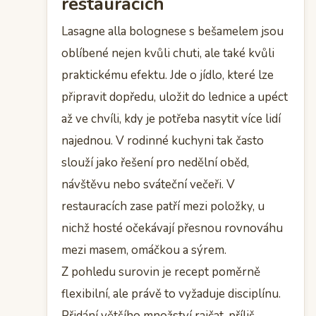
restauracích
Lasagne alla bolognese s bešamelem jsou
oblíbené nejen kvůli chuti, ale také kvůli
praktickému efektu. Jde o jídlo, které lze
připravit dopředu, uložit do lednice a upéct
až ve chvíli, kdy je potřeba nasytit více lidí
najednou. V rodinné kuchyni tak často
slouží jako řešení pro nedělní oběd,
návštěvu nebo sváteční večeři. V
restauracích zase patří mezi položky, u
nichž hosté očekávají přesnou rovnováhu
mezi masem, omáčkou a sýrem.
Z pohledu surovin je recept poměrně
flexibilní, ale právě to vyžaduje disciplínu.
Přidání většího množství rajčat, příliš