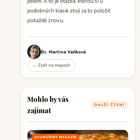
jídlem. A to je otázka, kterou si u
podobných klasik stojí za to položit
pokaždé znovu.
Bc. Martina Vaňková
← Zpět na magazín
Mohlo by vás
DALŠÍ ČTENÍ
zajímat
KULINÁŘSKÝ MAGAZÍN