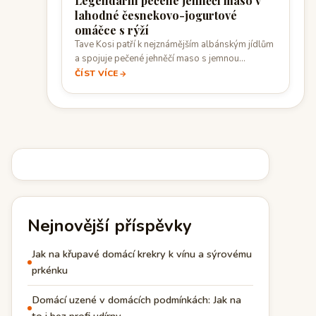
Legendární pečené jehněčí maso v
lahodné česnekovo-jogurtové
omáčce s rýží
Tave Kosi patří k nejznámějším albánským jídlům
a spojuje pečené jehněčí maso s jemnou…
ČÍST VÍCE
Nejnovější příspěvky
Jak na křupavé domácí krekry k vínu a sýrovému
prkénku
Domácí uzené v domácích podmínkách: Jak na