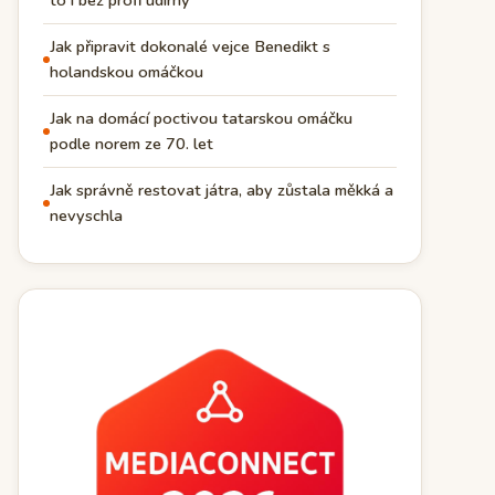
to i bez profi udírny
Jak připravit dokonalé vejce Benedikt s
holandskou omáčkou
Jak na domácí poctivou tatarskou omáčku
podle norem ze 70. let
Jak správně restovat játra, aby zůstala měkká a
nevyschla