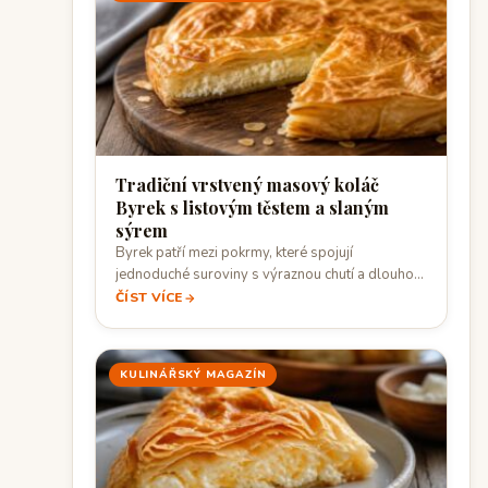
Tradiční vrstvený masový koláč
Byrek s listovým těstem a slaným
sýrem
Byrek patří mezi pokrmy, které spojují
jednoduché suroviny s výraznou chutí a dlouhou
tradicí.…
ČÍST VÍCE
KULINÁŘSKÝ MAGAZÍN