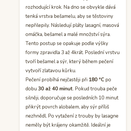
rozhodující krok. Na dno se obvykle dává
tenká vrstva bešamelu, aby se těstoviny
nepřilepily. Následují pláty lasagní, masová
omáčka, bešamel a malé množství sýra.
Tento postup se opakuje podle výšky
formy zpravidla 3 až 4krát. Poslední vrstvu
tvoří bešamel a sýr, který během pečení
vytvoří zlatavou kůrku.
Pečení probíhá nejčastěji při
180 °C
po
dobu
30 až 40 minut
. Pokud trouba peče
silněji, doporučuje se posledních 10 minut
přikrýt povrch alobalem, aby sýr příliš
nezhnědl. Po vytažení z trouby by lasagne
neměly být krájeny okamžitě. Ideální je