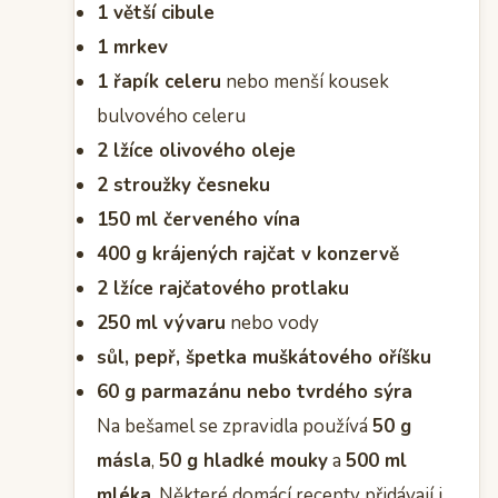
1 větší cibule
1 mrkev
1 řapík celeru
nebo menší kousek
bulvového celeru
2 lžíce olivového oleje
2 stroužky česneku
150 ml červeného vína
400 g krájených rajčat v konzervě
2 lžíce rajčatového protlaku
250 ml vývaru
nebo vody
sůl, pepř, špetka muškátového oříšku
60 g parmazánu nebo tvrdého sýra
Na bešamel se zpravidla používá
50 g
másla
,
50 g hladké mouky
a
500 ml
mléka
. Některé domácí recepty přidávají i