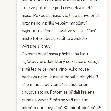
minut, dokud nezměkne a nezačne vonět.
Teprve potom se přidá česnek a mleté
maso. Pokud se maso vloží do pánve příliš
brzy nebo v příliš velkém množství
najednou, začne se dusit ve vlastní šťávě
místo toho, aby se zatáhlo a získalo
výraznější chuť.
Po osmahnutí masa přichází na řadu
rajčatový protlak, který se krátce orestuje,
a následně červené víno. Alkohol se
nechává několik minut odpařit, obvykle 3
až 5 minut, aby v omáčce zůstala jen
chuťová stopa. Potom se přidají krájená
rajčata a vývar. Směs se vaří na velmi
mírném ohni nejméně 30 minut, ideálně 45