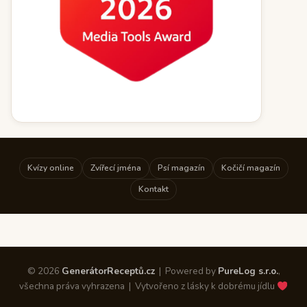
Kvízy online
Zvířecí jména
Psí magazín
Kočičí magazín
Kontakt
© 2026
GenerátorReceptů.cz
| Powered by
PureLog s.r.o.
,
všechna práva vyhrazena | Vytvořeno z lásky k dobrému jídlu