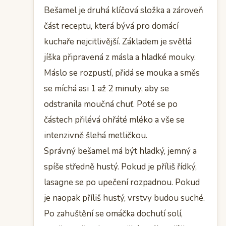
Bešamel je druhá klíčová složka a zároveň
část receptu, která bývá pro domácí
kuchaře nejcitlivější. Základem je světlá
jíška připravená z másla a hladké mouky.
Máslo se rozpustí, přidá se mouka a směs
se míchá asi 1 až 2 minuty, aby se
odstranila moučná chuť. Poté se po
částech přilévá ohřáté mléko a vše se
intenzivně šlehá metličkou.
Správný bešamel má být hladký, jemný a
spíše středně hustý. Pokud je příliš řídký,
lasagne se po upečení rozpadnou. Pokud
je naopak příliš hustý, vrstvy budou suché.
Po zahuštění se omáčka dochutí solí,