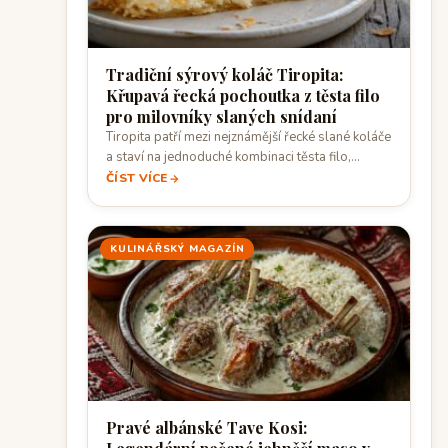
Tradiční sýrový koláč Tiropita:
Křupavá řecká pochoutka z těsta filo
pro milovníky slaných snídaní
Tiropita patří mezi nejznámější řecké slané koláče
a staví na jednoduché kombinaci těsta filo,…
ČÍST VÍCE
KULINÁŘSKÝ MAGAZÍN
Pravé albánské Tave Kosi: