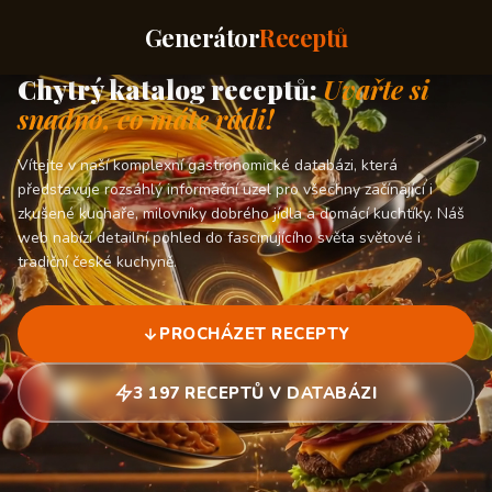
Generátor
Receptů
Chytrý katalog receptů:
Uvařte si
snadno, co máte rádi!
Vítejte v naší komplexní gastronomické databázi, která
představuje rozsáhlý informační uzel pro všechny začínající i
zkušené kuchaře, milovníky dobrého jídla a domácí kuchtíky. Náš
web nabízí detailní pohled do fascinujícího světa světové i
tradiční české kuchyně.
PROCHÁZET RECEPTY
3 197 RECEPTŮ V DATABÁZI